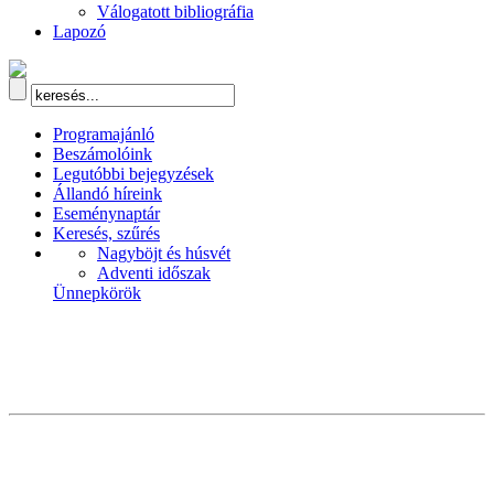
Válogatott bibliográfia
Lapozó
Programajánló
Beszámolóink
Legutóbbi bejegyzések
Állandó híreink
Eseménynaptár
Keresés, szűrés
Nagyböjt és húsvét
Adventi időszak
Ünnepkörök