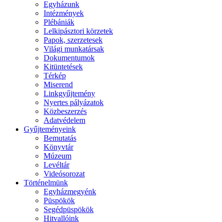
Egyházunk
Intézmények
Plébániák
Lelkipásztori körzetek
Papok, szerzetesek
Világi munkatársak
Dokumentumok
Kitüntetések
Térkép
Miserend
Linkgyűjtemény
Nyertes pályázatok
Közbeszerzés
Adatvédelem
Gyűjteményeink
Bemutatás
Könyvtár
Múzeum
Levéltár
Videósorozat
Történelmünk
Egyházmegyénk
Püspökök
Segédpüspökök
Hitvallóink