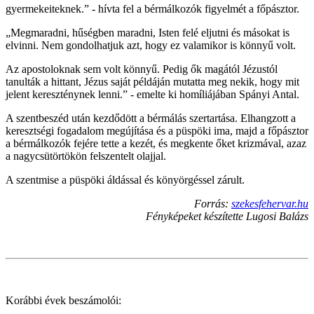
gyermekeiteknek.” - hívta fel a bérmálkozók figyelmét a főpásztor.
„Megmaradni, hűségben maradni, Isten felé eljutni és másokat is
elvinni. Nem gondolhatjuk azt, hogy ez valamikor is könnyű volt.
Az apostoloknak sem volt könnyű. Pedig ők magától Jézustól
tanulták a hittant, Jézus saját példáján mutatta meg nekik, hogy mit
jelent kereszténynek lenni.” - emelte ki homíliájában Spányi Antal.
A szentbeszéd után kezdődött a bérmálás szertartása. Elhangzott a
keresztségi fogadalom megújítása és a püspöki ima, majd a főpásztor
a bérmálkozók fejére tette a kezét, és megkente őket krizmával, azaz
a nagycsütörtökön felszentelt olajjal.
A szentmise a püspöki áldással és könyörgéssel zárult.
Forrás:
szekesfehervar.hu
Fényképeket készítette Lugosi Balázs
Korábbi évek beszámolói: