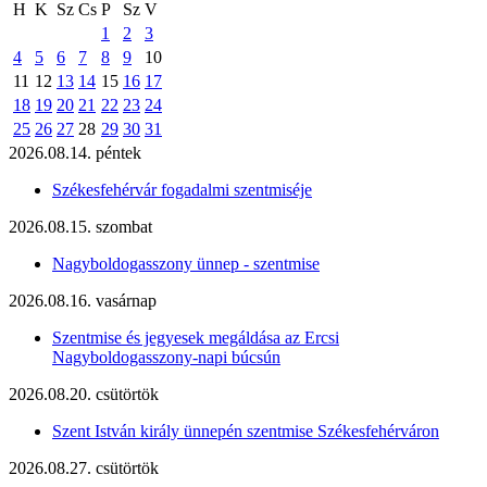
H
K
Sz
Cs
P
Sz
V
1
2
3
4
5
6
7
8
9
10
11
12
13
14
15
16
17
18
19
20
21
22
23
24
25
26
27
28
29
30
31
2026.08.14. péntek
Székesfehérvár fogadalmi szentmiséje
2026.08.15. szombat
Nagyboldogasszony ünnep - szentmise
2026.08.16. vasárnap
Szentmise és jegyesek megáldása az Ercsi
Nagyboldogasszony-napi búcsún
2026.08.20. csütörtök
Szent István király ünnepén szentmise Székesfehérváron
2026.08.27. csütörtök