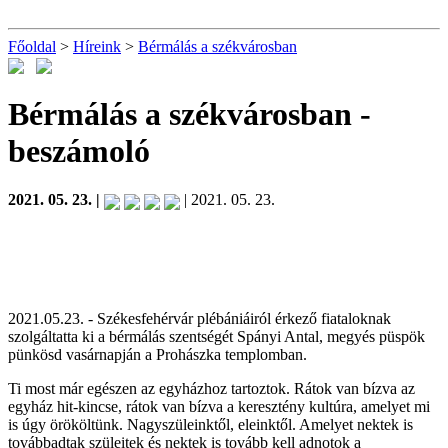
Főoldal
>
Híreink
>
Bérmálás a székvárosban
Bérmálás a székvárosban
-
beszámoló
2021. 05. 23. |
| 2021. 05. 23.
2021.05.23. - Székesfehérvár plébániáiról érkező fiataloknak
szolgáltatta ki a bérmálás szentségét Spányi Antal, megyés püspök
pünkösd vasárnapján a Prohászka templomban.
Ti most már egészen az egyházhoz tartoztok. Rátok van bízva az
egyház hit-kincse, rátok van bízva a keresztény kultúra, amelyet mi
is úgy örököltünk. Nagyszüleinktől, eleinktől. Amelyet nektek is
továbbadtak szüleitek és nektek is tovább kell adnotok a