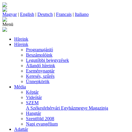
Magyar
|
English
|
Deutsch
|
Francais
|
Italiano
Menü
Híreink
Híreink
Programajánló
Beszámolóink
Legutóbbi bejegyzések
Állandó híreink
Eseménynaptár
Keresés, szűrés
Ünnepkörök
Média
Képtár
Videótár
SZEM
A Székesfehérvári Egyházmegye Magazinja
Hangtár
Szentföld 2008
Napi evangélium
Adattár