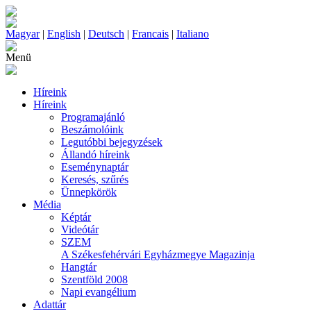
Magyar
|
English
|
Deutsch
|
Francais
|
Italiano
Menü
Híreink
Híreink
Programajánló
Beszámolóink
Legutóbbi bejegyzések
Állandó híreink
Eseménynaptár
Keresés, szűrés
Ünnepkörök
Média
Képtár
Videótár
SZEM
A Székesfehérvári Egyházmegye Magazinja
Hangtár
Szentföld 2008
Napi evangélium
Adattár