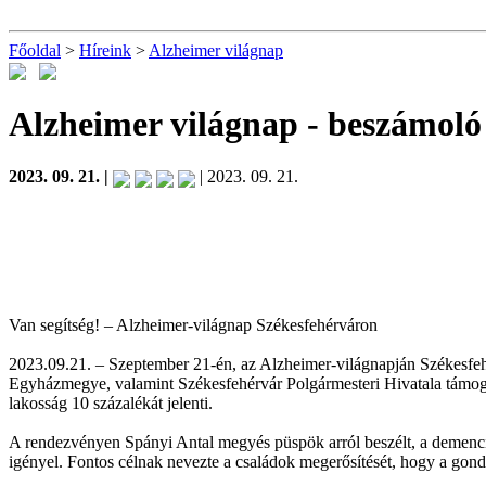
Főoldal
>
Híreink
>
Alzheimer világnap
Alzheimer világnap
- beszámoló
2023. 09. 21. |
| 2023. 09. 21.
Van segítség! – Alzheimer-világnap Székesfehérváron
2023.09.21. – Szeptember 21-én, az Alzheimer-világnapján Székesfehé
Egyházmegye, valamint Székesfehérvár Polgármesteri Hivatala támogat
lakosság 10 százalékát jelenti.
A rendezvényen Spányi Antal megyés püspök arról beszélt, a demenci
igényel. Fontos célnak nevezte a családok megerősítését, hogy a gond