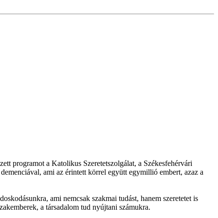
tt programot a Katolikus Szeretetszolgálat, a Székesfehérvári
menciával, ami az érintett körrel együtt egymillió embert, azaz a
doskodásunkra, ami nemcsak szakmai tudást, hanem szeretetet is
 szakemberek, a társadalom tud nyújtani számukra.