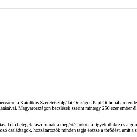
rváron a Katolikus Szeretetszolgálat Országos Papi Otthonában rendeze
ásával. Magyarországon becslések szerint mintegy 250 ezer ember él de
ával élő betegek rászorulnak a megértésünkre, a figyelmünkre és a gon
ozó családtagok, hozzátartozók minden tagja érezze a törődést, amit a