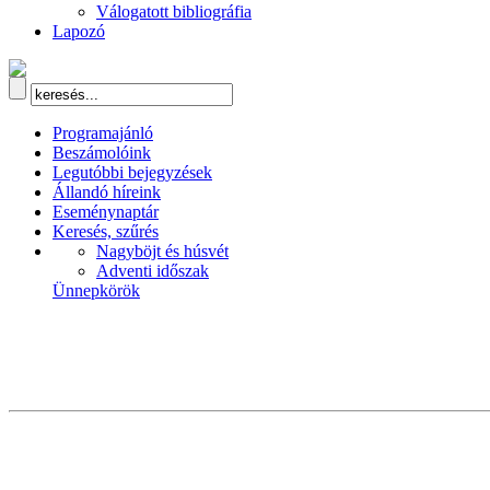
Válogatott bibliográfia
Lapozó
Programajánló
Beszámolóink
Legutóbbi bejegyzések
Állandó híreink
Eseménynaptár
Keresés, szűrés
Nagyböjt és húsvét
Adventi időszak
Ünnepkörök