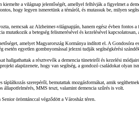
 kiemelte a világnap jelentőségét, amellyel felhívják a figyelmet a d
fontos, hogy legyen ismeretünk a témáról, és mutassuk be, milyen segít
lyozta, nemcsak az Alzheimer-világnapján, hanem egész évben fontos a f
cia mutatkozik a betegség felismerésével és kezelésével kapcsolatosan,
tőséget, amelyet Magyarország Kormánya indított el. A Gondosóra esz
ség esetén egyetlen gombnyomással jelezni tudják segítségkérési szándé
t hallgathattak a résztvevők a demencia tüneteiről és kezelési módjai
ojekt alapüzenete, hogy van segítség, a gondozó családokat olyan ism
 táplálkozás szerepéről, bemutattak mozgásformákat, amik segíthetnek a 
nos állapotfelmérés, MMS teszt, valamint demencia szűrés is volt.
a Senior örömtánccal végződött a Városház téren.