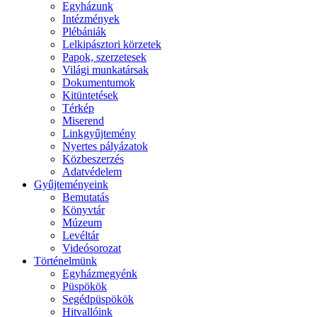
Egyházunk
Intézmények
Plébániák
Lelkipásztori körzetek
Papok, szerzetesek
Világi munkatársak
Dokumentumok
Kitüntetések
Térkép
Miserend
Linkgyűjtemény
Nyertes pályázatok
Közbeszerzés
Adatvédelem
Gyűjteményeink
Bemutatás
Könyvtár
Múzeum
Levéltár
Videósorozat
Történelmünk
Egyházmegyénk
Püspökök
Segédpüspökök
Hitvallóink