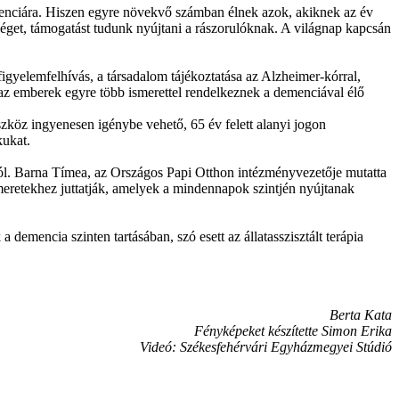
emenciára. Hiszen egyre növekvő számban élnek azok, akiknek az év
séget, támogatást tudunk nyújtani a rászorulóknak. A világnap kapcsán
igyelemfelhívás, a társadalom tájékoztatása az Alzheimer-kórral,
 az emberek egyre több ismerettel rendelkeznek a demenciával élő
köz ingyenesen igénybe vehető, 65 év felett alanyi jogon
kukat.
ról. Barna Tímea, az Országos Papi Otthon intézményvezetője mutatta
eretekhez juttatják, amelyek a mindennapok szintjén nyújtanak
demencia szinten tartásában, szó esett az állatasszisztált terápia
Berta Kata
Fényképeket készítette Simon Erika
Videó: Székesfehérvári Egyházmegyei Stúdió