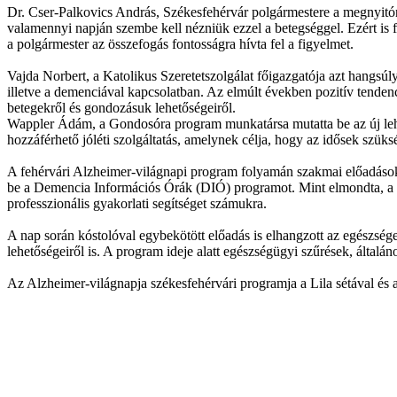
Dr. Cser-Palkovics András, Székesfehérvár polgármestere a megnyitón
valamennyi napján szembe kell nézniük ezzel a betegséggel. Ezért is 
a polgármester az összefogás fontosságra hívta fel a figyelmet.
Vajda Norbert, a Katolikus Szeretetszolgálat főigazgatója azt hangsú
illetve a demenciával kapcsolatban. Az elmúlt években pozitív tenden
betegekről és gondozásuk lehetőségeiről.
Wappler Ádám, a Gondosóra program munkatársa mutatta be az új lehe
hozzáférhető jóléti szolgáltatás, amelynek célja, hogy az idősek szük
A fehérvári Alzheimer-világnapi program folyamán szakmai előadásoka
be a Demencia Információs Órák (DIÓ) programot. Mint elmondta, a pr
professzionális gyakorlati segítséget számukra.
A nap során kóstolóval egybekötött előadás is elhangzott az egészséges
lehetőségeiről is. A program ideje alatt egészségügyi szűrések, általá
Az Alzheimer-világnapja székesfehérvári programja a Lila sétával és 