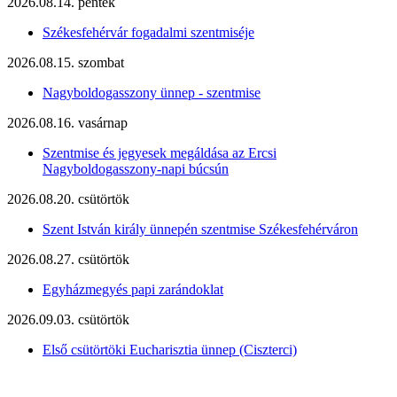
2026.08.14. péntek
Székesfehérvár fogadalmi szentmiséje
2026.08.15. szombat
Nagyboldogasszony ünnep - szentmise
2026.08.16. vasárnap
Szentmise és jegyesek megáldása az Ercsi
Nagyboldogasszony-napi búcsún
2026.08.20. csütörtök
Szent István király ünnepén szentmise Székesfehérváron
2026.08.27. csütörtök
Egyházmegyés papi zarándoklat
2026.09.03. csütörtök
Első csütörtöki Eucharisztia ünnep (Ciszterci)