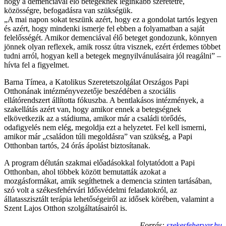
hogy a demenciával élő betegeknek leginkább szeretetre,
közösségre, befogadásra van szükségük.
„A mai napon sokat teszünk azért, hogy ez a gondolat tartós legyen
és azért, hogy mindenki ismerje fel ebben a folyamatban a saját
felelősségét. Amikor demenciával élő beteget gondozunk, könnyen
jönnek olyan reflexek, amik rossz útra visznek, ezért érdemes többet
tudni arról, hogyan kell a betegek megnyilvánulásaira jól reagálni” –
hívta fel a figyelmet.
Barna Tímea, a Katolikus Szeretetszolgálat Országos Papi
Otthonának intézményvezetője beszédében a szociális
ellátórendszert állította fókuszba. A bentlakásos intézmények, a
szakellátás azért van, hogy amikor ennek a betegségnek
elkövetkezik az a stádiuma, amikor már a családi törődés,
odafigyelés nem elég, megoldja ezt a helyzetet. Fel kell ismerni,
amikor már „családon túli megoldásra” van szükség, a Papi
Otthonban tartós, 24 órás ápolást biztosítanak.
A program délután szakmai előadásokkal folytatódott a Papi
Otthonban, ahol többek között bemutatták azokat a
mozgásformákat, amik segíthetnek a demencia szinten tartásában,
szó volt a székesfehérvári Idősvédelmi feladatokról, az
állatasszisztált terápia lehetőségeiről az idősek körében, valamint a
Szent Lajos Otthon szolgáltatásairól is.
Forrás:
szekesfehervar.hu