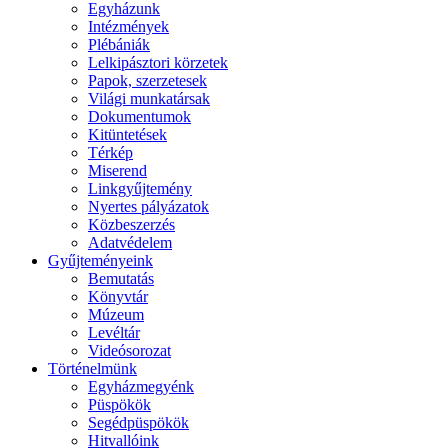
Egyházunk
Intézmények
Plébániák
Lelkipásztori körzetek
Papok, szerzetesek
Világi munkatársak
Dokumentumok
Kitüntetések
Térkép
Miserend
Linkgyűjtemény
Nyertes pályázatok
Közbeszerzés
Adatvédelem
Gyűjteményeink
Bemutatás
Könyvtár
Múzeum
Levéltár
Videósorozat
Történelmünk
Egyházmegyénk
Püspökök
Segédpüspökök
Hitvallóink