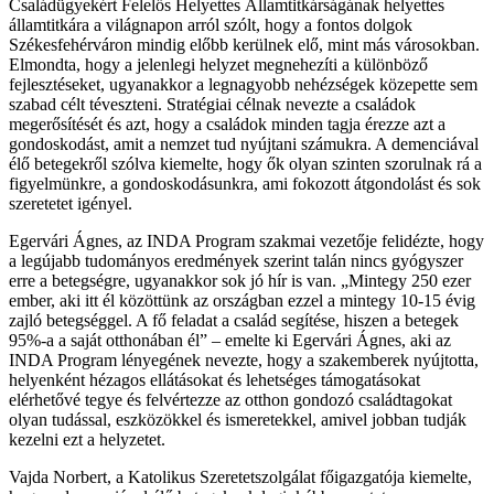
Családügyekért Felelős Helyettes Államtitkárságának helyettes
államtitkára a világnapon arról szólt, hogy a fontos dolgok
Székesfehérváron mindig előbb kerülnek elő, mint más városokban.
Elmondta, hogy a jelenlegi helyzet megnehezíti a különböző
fejlesztéseket, ugyanakkor a legnagyobb nehézségek közepette sem
szabad célt téveszteni. Stratégiai célnak nevezte a családok
megerősítését és azt, hogy a családok minden tagja érezze azt a
gondoskodást, amit a nemzet tud nyújtani számukra. A demenciával
élő betegekről szólva kiemelte, hogy ők olyan szinten szorulnak rá a
figyelmünkre, a gondoskodásunkra, ami fokozott átgondolást és sok
szeretetet igényel.
Egervári Ágnes, az INDA Program szakmai vezetője felidézte, hogy
a legújabb tudományos eredmények szerint talán nincs gyógyszer
erre a betegségre, ugyanakkor sok jó hír is van. „Mintegy 250 ezer
ember, aki itt él közöttünk az országban ezzel a mintegy 10-15 évig
zajló betegséggel. A fő feladat a család segítése, hiszen a betegek
95%-a a saját otthonában él” – emelte ki Egervári Ágnes, aki az
INDA Program lényegének nevezte, hogy a szakemberek nyújtotta,
helyenként hézagos ellátásokat és lehetséges támogatásokat
elérhetővé tegye és felvértezze az otthon gondozó családtagokat
olyan tudással, eszközökkel és ismeretekkel, amivel jobban tudják
kezelni ezt a helyzetet.
Vajda Norbert, a Katolikus Szeretetszolgálat főigazgatója kiemelte,