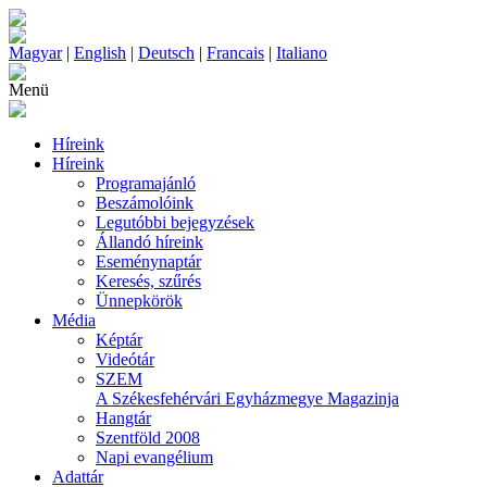
Magyar
|
English
|
Deutsch
|
Francais
|
Italiano
Menü
Híreink
Híreink
Programajánló
Beszámolóink
Legutóbbi bejegyzések
Állandó híreink
Eseménynaptár
Keresés, szűrés
Ünnepkörök
Média
Képtár
Videótár
SZEM
A Székesfehérvári Egyházmegye Magazinja
Hangtár
Szentföld 2008
Napi evangélium
Adattár