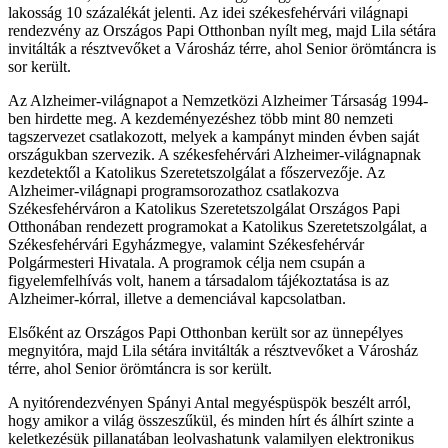
lakosság 10 százalékát jelenti. Az idei székesfehérvári világnapi
rendezvény az Országos Papi Otthonban nyílt meg, majd Lila sétára
invitálták a résztvevőket a Városház térre, ahol Senior örömtáncra is
sor került.
Az Alzheimer-világnapot a Nemzetközi Alzheimer Társaság 1994-
ben hirdette meg. A kezdeményezéshez több mint 80 nemzeti
tagszervezet csatlakozott, melyek a kampányt minden évben saját
országukban szervezik. A székesfehérvári Alzheimer-világnapnak
kezdetektől a Katolikus Szeretetszolgálat a főszervezője. Az
Alzheimer-világnapi programsorozathoz csatlakozva
Székesfehérváron a Katolikus Szeretetszolgálat Országos Papi
Otthonában rendezett programokat a Katolikus Szeretetszolgálat, a
Székesfehérvári Egyházmegye, valamint Székesfehérvár
Polgármesteri Hivatala. A programok célja nem csupán a
figyelemfelhívás volt, hanem a társadalom tájékoztatása is az
Alzheimer-kórral, illetve a demenciával kapcsolatban.
Elsőként az Országos Papi Otthonban került sor az ünnepélyes
megnyitóra, majd Lila sétára invitálták a résztvevőket a Városház
térre, ahol Senior örömtáncra is sor került.
A nyitórendezvényen Spányi Antal megyéspüspök beszélt arról,
hogy amikor a világ összeszűkül, és minden hírt és álhírt szinte a
keletkezésük pillanatában leolvashatunk valamilyen elektronikus