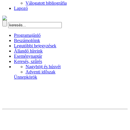
Válogatott bibliográfia
Lapozó
Programajánló
Beszámolóink
Legutóbbi bejegyzések
Állandó híreink
Eseménynaptár
Keresés, szűrés
Nagyböjt és húsvét
Adventi időszak
Ünnepkörök