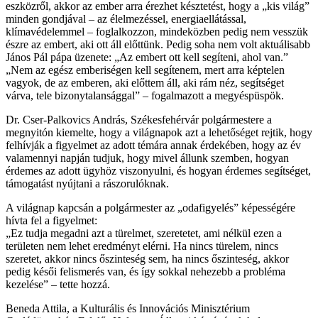
eszközről, akkor az ember arra érezhet késztetést, hogy a „kis világ”
minden gondjával – az élelmezéssel, energiaellátással,
klímavédelemmel – foglalkozzon, mindeközben pedig nem vesszük
észre az embert, aki ott áll előttünk. Pedig soha nem volt aktuálisabb
János Pál pápa üzenete: „Az embert ott kell segíteni, ahol van.”
„Nem az egész emberiségen kell segítenem, mert arra képtelen
vagyok, de az emberen, aki előttem áll, aki rám néz, segítséget
várva, tele bizonytalansággal” – fogalmazott a megyéspüspök.
Dr. Cser-Palkovics András, Székesfehérvár polgármestere a
megnyitón kiemelte, hogy a világnapok azt a lehetőséget rejtik, hogy
felhívják a figyelmet az adott témára annak érdekében, hogy az év
valamennyi napján tudjuk, hogy mivel állunk szemben, hogyan
érdemes az adott ügyhöz viszonyulni, és hogyan érdemes segítséget,
támogatást nyújtani a rászorulóknak.
A világnap kapcsán a polgármester az „odafigyelés” képességére
hívta fel a figyelmet:
„Ez tudja megadni azt a türelmet, szeretetet, ami nélkül ezen a
területen nem lehet eredményt elérni. Ha nincs türelem, nincs
szeretet, akkor nincs őszinteség sem, ha nincs őszinteség, akkor
pedig késői felismerés van, és így sokkal nehezebb a probléma
kezelése” – tette hozzá.
Beneda Attila, a Kulturális és Innovációs Minisztérium