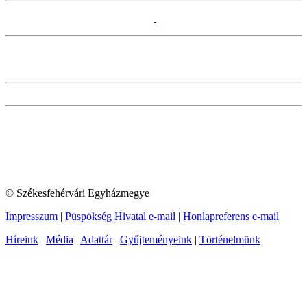
© Székesfehérvári Egyházmegye
Impresszum
|
Püspökség Hivatal e-mail
|
Honlapreferens e-mail
Híreink
|
Média
|
Adattár
|
Gyűjteményeink
|
Történelmünk