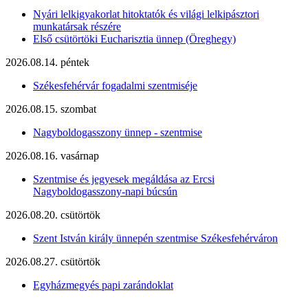
Nyári lelkigyakorlat hitoktatók és világi lelkipásztori
munkatársak részére
Első csütörtöki Eucharisztia ünnep (Öreghegy)
2026.08.14. péntek
Székesfehérvár fogadalmi szentmiséje
2026.08.15. szombat
Nagyboldogasszony ünnep - szentmise
2026.08.16. vasárnap
Szentmise és jegyesek megáldása az Ercsi
Nagyboldogasszony-napi búcsún
2026.08.20. csütörtök
Szent István király ünnepén szentmise Székesfehérváron
2026.08.27. csütörtök
Egyházmegyés papi zarándoklat