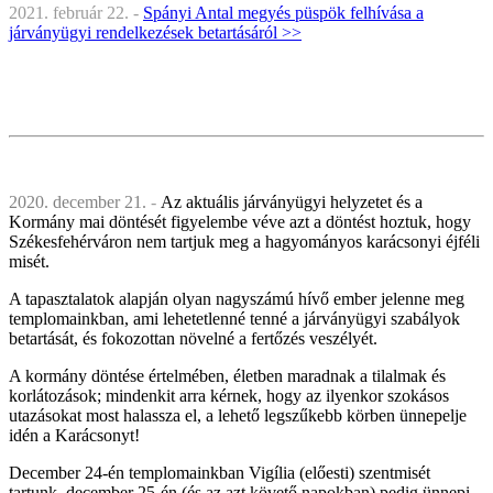
2021. február 22. -
Spányi Antal megyés püspök felhívása a
járványügyi rendelkezések betartásáról >>
2020. december 21.
-
Az aktuális járványügyi helyzetet és a
Kormány mai döntését figyelembe véve azt a döntést hoztuk, hogy
Székesfehérváron nem tartjuk meg a hagyományos karácsonyi éjféli
misét.
A tapasztalatok alapján olyan nagyszámú hívő ember jelenne meg
templomainkban, ami lehetetlenné tenné a járványügyi szabályok
betartását, és fokozottan növelné a fertőzés veszélyét.
A kormány döntése értelmében, életben maradnak a tilalmak és
korlátozások; mindenkit arra kérnek, hogy az ilyenkor szokásos
utazásokat most halassza el, a lehető legszűkebb körben ünnepelje
idén a Karácsonyt!
December 24-én templomainkban Vigília (előesti) szentmisét
tartunk, december 25-én (és az azt követő napokban) pedig ünnepi