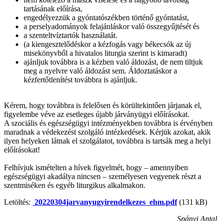
tartásának előírása,
engedélyezzük a gyóntatószékben történő gyóntatást,
a perselyadományok felajánláskor való összegyűjtését és
a szenteltvíztartók használatát.
(a kiengesztelődéskor a kézfogás vagy békecsók az új
misekönyvből a hivatalos liturgia szerint is kimaradt)
ajánljuk továbbra is a kézben való áldozást, de nem tiltjuk
meg a nyelvre való áldozást sem. Áldoztatáskor a
kézfertőtlenítést továbbra is ajánljuk.
Kérem, hogy továbbra is felelősen és körültekintően járjanak el,
figyelembe véve az esetleges újabb járványügyi előírásokat.
A szociális és egészségügyi intézményekben továbbra is érvényben
maradnak a védekezést szolgáló intézkedések. Kérjük azokat, akik
ilyen helyeken látnak el szolgálatot, továbbra is tartsák meg a helyi
előírásokat!
Felhívjuk ismételten a hívek figyelmét, hogy – amennyiben
egészségügyi akadálya nincsen – személyesen vegyenek részt a
szentmiséken és egyéb liturgikus alkalmakon.
Letöltés:
20220304jarvanyugyirendelkezes_ehm.pdf
(131 kB)
Spányi Antal