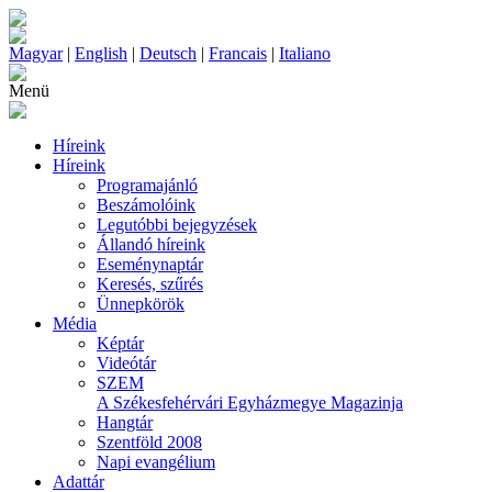
Magyar
|
English
|
Deutsch
|
Francais
|
Italiano
Menü
Híreink
Híreink
Programajánló
Beszámolóink
Legutóbbi bejegyzések
Állandó híreink
Eseménynaptár
Keresés, szűrés
Ünnepkörök
Média
Képtár
Videótár
SZEM
A Székesfehérvári Egyházmegye Magazinja
Hangtár
Szentföld 2008
Napi evangélium
Adattár