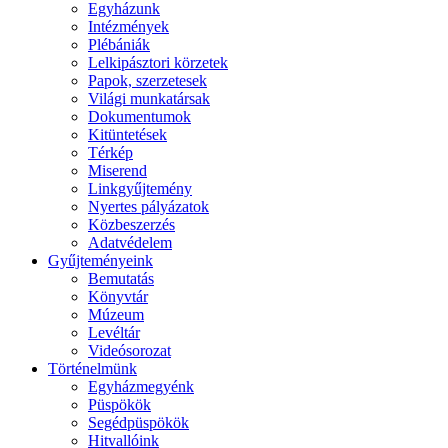
Egyházunk
Intézmények
Plébániák
Lelkipásztori körzetek
Papok, szerzetesek
Világi munkatársak
Dokumentumok
Kitüntetések
Térkép
Miserend
Linkgyűjtemény
Nyertes pályázatok
Közbeszerzés
Adatvédelem
Gyűjteményeink
Bemutatás
Könyvtár
Múzeum
Levéltár
Videósorozat
Történelmünk
Egyházmegyénk
Püspökök
Segédpüspökök
Hitvallóink