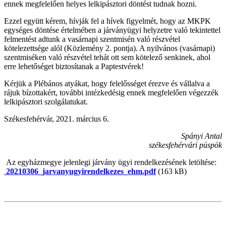
ennek megfelelően helyes lelkipásztori döntést tudnak hozni.
Ezzel együtt kérem, hívják fel a hívek figyelmét, hogy az MKPK
egységes döntése értelmében a járványügyi helyzetre való tekintettel
felmentést adtunk a vasárnapi szentmisén való részvétel
kötelezettsége alól (Közlemény 2. pontja). A nyilvános (vasárnapi)
szentmiséken való részvétel tehát ott sem kötelező senkinek, ahol
erre lehetőséget biztosítanak a Paptestvérek!
Kérjük a Plébános atyákat, hogy felelősséget érezve és vállalva a
rájuk bízottakért, további intézkedésig ennek megfelelően végezzék
lelkipásztori szolgálatukat.
Székesfehérvár, 2021. március 6.
Spányi Antal
székesfehérvári püspök
Az egyházmegye jelenlegi járvány ügyi rendelkezésének letöltése:
20210306_jarvanyugyirendelkezes_ehm.pdf
(163 kB)