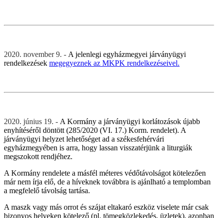
2020. november 9. -
A jelenlegi egyházmegyei járványügyi
rendelkezések
megegyeznek az MKPK rendelkezéseivel.
2020. június 19. -
A Kormány a járványügyi korlátozások újabb
enyhítéséről döntött (285/2020 (VI. 17.) Korm. rendelet). A
járványügyi helyzet lehetőséget ad a székesfehérvári
egyházmegyében is arra, hogy lassan visszatérjünk a liturgiák
megszokott rendjéhez.
A Kormány rendelete a másfél méteres védőtávolságot kötelezően
már nem írja elő, de a híveknek továbbra is ajánlható a templomban
a megfelelő távolság tartása.
A maszk vagy más orrot és szájat eltakaró eszköz viselete már csak
bizonyos helyeken kötelező (pl. tömegközlekedés, üzletek), azonban