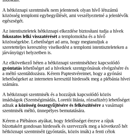
A hétköznapi szentmisék nem jelentenek olyan hívő létszámú
közösség templomi egybegyűlését, ami veszélyeztetné a jelenlévők
egészségét.
Az istentiszteletek hétköznapi elkezdése biztosítani tudja a hívek
fokozatos lelki visszatérését
a templomokba és a hívő
közösségekbe. Lehetőséget ad arra, hogy megtanuljuk a
szeretetteljes keresztény viselkedést a templomi istentiszteleteken a
járványügyi helyzetben is.
Az elkövetkező héten a hétköznapi szentmisékhez kapcsolódó
gyóntatás
lehetőséget ad a híveknek szentgyónásuk elvégzésére és
a méltó szentáldozásra. Kérem Paptestvéreimet, hogy a gyónási
lehetőségeket az interneten keresztül hirdessék meg a plébánia hívei
számára.
A hétköznapi szentmisék és a hozzájuk kapcsolódó közös
imádságok (Szentségimádás, Loretói litánia, rózsafüzér) lehetőséget
adnak
a közösség összegyűjtésére és felkészítésére
a vasárnapi
szentmisék méltó, ünnepélyes bemutatására.
Kérem a Plébános atyákat, hogy felelősséget érezve a rájuk
bízottakért gondosan hirdessék és szervezzék meg a következő hét
hétköznapi szentmiséit (gyóntatás, közös imák) a fenti célok