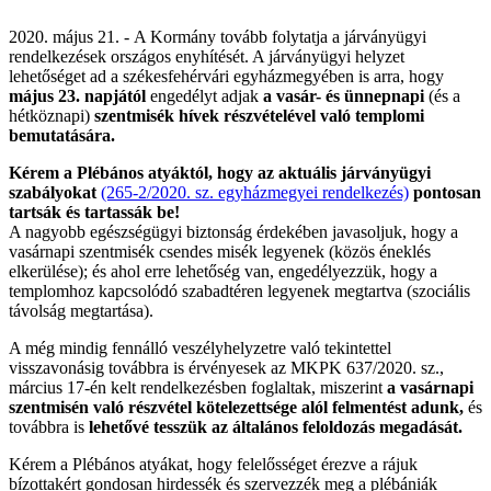
2020. május 21. - A Kormány tovább folytatja a járványügyi
rendelkezések országos enyhítését. A járványügyi helyzet
lehetőséget ad a székesfehérvári egyházmegyében is arra, hogy
május 23. napjától
engedélyt adjak
a vasár- és ünnepnapi
(és a
hétköznapi)
szentmisék hívek részvételével való templomi
bemutatására.
Kérem a Plébános atyáktól, hogy az aktuális járványügyi
szabályokat
(265-2/2020. sz. egyházmegyei rendelkezés)
pontosan
tartsák és tartassák be!
A nagyobb egészségügyi biztonság érdekében javasoljuk, hogy a
vasárnapi szentmisék csendes misék legyenek (közös éneklés
elkerülése); és ahol erre lehetőség van, engedélyezzük, hogy a
templomhoz kapcsolódó szabadtéren legyenek megtartva (szociális
távolság megtartása).
A még mindig fennálló veszélyhelyzetre való tekintettel
visszavonásig továbbra is érvényesek az MKPK 637/2020. sz.,
március 17-én kelt rendelkezésben foglaltak, miszerint
a vasárnapi
szentmisén való részvétel kötelezettsége alól felmentést adunk,
és
továbbra is
lehetővé tesszük az általános feloldozás megadását.
Kérem a Plébános atyákat, hogy felelősséget érezve a rájuk
bízottakért gondosan hirdessék és szervezzék meg a plébániák