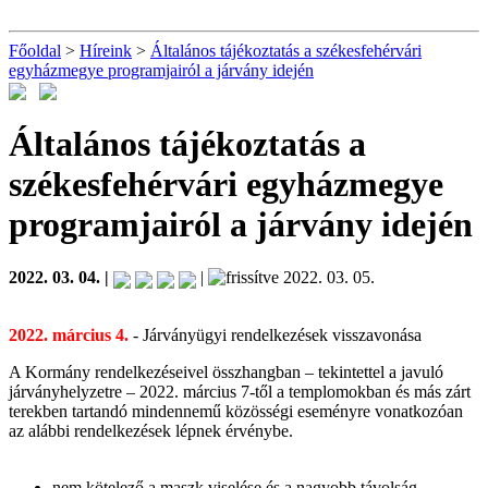
Főoldal
>
Híreink
>
Általános tájékoztatás a székesfehérvári
egyházmegye programjairól a járvány idején
Általános tájékoztatás a
székesfehérvári egyházmegye
programjairól a járvány idején
2022. 03. 04. |
|
2022. 03. 05.
2022. március 4.
- Járványügyi rendelkezések visszavonása
A Kormány rendelkezéseivel összhangban – tekintettel a javuló
járványhelyzetre – 2022. március 7-től a templomokban és más zárt
terekben tartandó mindennemű közösségi eseményre vonatkozóan
az alábbi rendelkezések lépnek érvénybe.
nem kötelező a maszk viselése és a nagyobb távolság