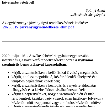
figyelembe vételével!
Spányi Antal
székesfehérvári püspök
Az egyházmegye járvány ügyi rendelkezésének letöltése:
20200515_jarvanyugyirendelkezes_ehm.pdf
2020. május 16. -
A székesfehérvári egyházmegye további
intézkedésig a következő rendelkezéseket hozza
a nyilvános
szentmisék bemutatásával kapcsolatban
:
kérjük a szentmiséken a kellő fizikai távolság megtartását;
kérjük, ahol ez megoldható, kézfertőtlenítő elhelyezését a
templom bejáratának közelében;
kérjük a szentmiséken a kézfogás és a nyelvre áldoztatás
elhagyását és a kézbe áldoztatás általánossá tételét;
kérjük a paptestvéreket, hogy a szentmisék előtt és után
fertőtlenítsék kezüket vagy vírusok ellen hatékony folyékony
kézfertőtlenítő szappannal vagy alkoholos kézfertőtlenítővel;
kérjük a szenteltvíztartók kiürítését, azok használatának