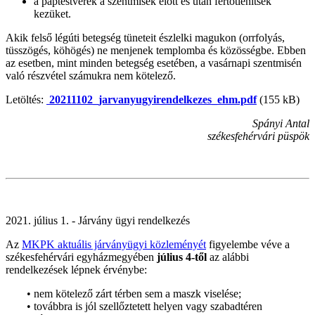
a paptestvérek a szentmisék előtt és után fertőtlenítsék
kezüket.
Akik felső légúti betegség tüneteit észlelki magukon (orrfolyás,
tüsszögés, köhögés) ne menjenek templomba és közösségbe. Ebben
az esetben, mint minden betegség esetében, a vasárnapi szentmisén
való részvétel számukra nem kötelező.
Letöltés:
20211102_jarvanyugyirendelkezes_ehm.pdf
(155 kB)
Spányi Antal
székesfehérvári püspök
2021. július 1. - Járvány ügyi rendelkezés
Az
MKPK aktuális járványügyi közleményét
figyelembe véve a
székesfehérvári egyházmegyében
július 4-től
az alábbi
rendelkezések lépnek érvénybe:
• nem kötelező zárt térben sem a maszk viselése;
• továbbra is jól szellőztetett helyen vagy szabadtéren