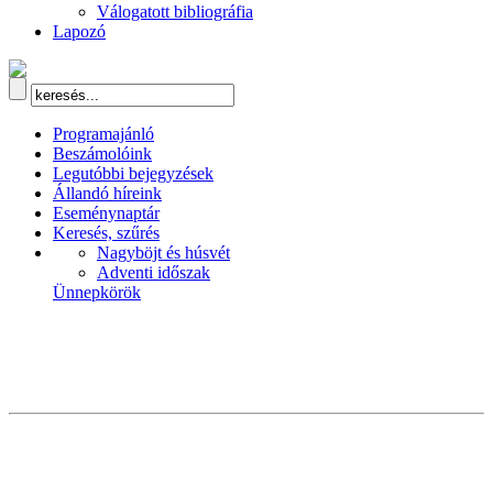
Válogatott bibliográfia
Lapozó
Programajánló
Beszámolóink
Legutóbbi bejegyzések
Állandó híreink
Eseménynaptár
Keresés, szűrés
Nagyböjt és húsvét
Adventi időszak
Ünnepkörök