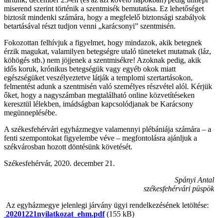
miserend szerint történik a szentmisék bemutatása. Ez lehetőséget
biztosít mindenki számára, hogy a megfelelő biztonsági szabályok
betartásával részt tudjon venni „karácsonyi” szentmisén.
Fokozottan felhívjuk a figyelmet, hogy mindazok, akik betegnek
érzik magukat, valamilyen betegségre utaló tüneteket mutatnak (láz,
köhögés stb.) nem jöjjenek a szentmisékre! Azoknak pedig, akik
idős koruk, krónikus betegségük vagy egyéb okok miatt
egészségüket veszélyeztetve látják a templomi szertartásokon,
felmentést adunk a szentmisén való személyes részvétel alól. Kérjük
őket, hogy a nagyszámban megtalálható online közvetítéseken
keresztül lélekben, imádságban kapcsolódjanak be Karácsony
megünneplésébe.
A székesfehérvári egyházmegye valamennyi plébániája számára – a
fenti szempontokat figyelembe véve – megfontolásra ajánljuk a
székvárosban hozott döntésünk követését.
Székesfehérvár, 2020. december 21.
Spányi Antal
székesfehérvári püspök
Az egyházmegye jelenlegi járvány ügyi rendelkezésének letöltése:
20201221nyilatkozat_ehm.pdf
(155 kB)