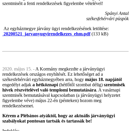
szentmiséit a fenti rendelkezések figyelembe vételével!
Spányi Antal
székesfehérvári püspök
Az egyházmegye járvány ügyi rendelkezésének letöltése:
20200521_jarvanyugyirendelkezes_ehm.pdf
(133 kB)
2020. május 15. -
A Kormány megkezdte a járványügyi
rendelkezések országos enyhítését. Ez lehetőséget ad a
székesfehérvári egyházmegyében arra, hogy
május 18. napjától
engedélyt adjak
a hétköznapi
(hétfőtől szombat délig)
szentmisék
hívek részvételével való templomi bemutatására
. A vasárnapi
szentmisék bemutatásával kapcsolatban (a járványügyi helyzetet
figyelembe véve) május 22-én (pénteken) hozom meg
rendelkezésemet.
Kérem a Plébános atyáktól, hogy az aktuális járványügyi
szabályokat pontosan tartsák és tartassák be!
Indoklás: