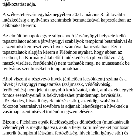
tájékoztatást adja.
A székesfehérvári egyházmegyében 2021. március 8-tól további
intézkedésig a nyilvános szentmisék bemutatásával kapcsolatban az
alábbiakat kérem:
Az elmúlt hónapok egyre súlyosbodó járványügyi helyzete kellő
tapasztalatot adott a járványügyi szabályok templomi betartásával és
a szentmiséken részt vevő hívek számával kapcsolatban. Ezen
tapasztalatok alapján kérem a Plébános atyákat, hogy abban az
esetben, ha Kormány által előírt intézkedések (pl. védőtávolság,
maszk viselése, fertőtlenítés) nem tarthatók meg, ne mutassanak be
nyilvános szentmiséket a templomokban.
Ahol viszont a résztvevő hívek (érthetően lecsökkent) száma és a
hívek járványügyi magatartása (szájmaszk, védőtávolság,
fertőtlenítés) nem jelent nagyobb kockázatot, mint, ami az élet egyéb
fontos eseményeinél is bekövetkezhet (mindennapi bevásárlás,
közlekedés, hivatali ügyek intézése stb.), az eddigi szabályok
fokozott betartásával továbbra is adjanak lehetőséget a híveknek a
vasárnap szentmisével történő megszentelésére.
Bízom a Plébános atyák felelősségteljes döntésében (munkatársaik
véleményét is meghallgatva), akik a helyi körülményeket pontosan
ismerik (templomi létszám, fertőzöttség, hívek lelki igénye stb.) és