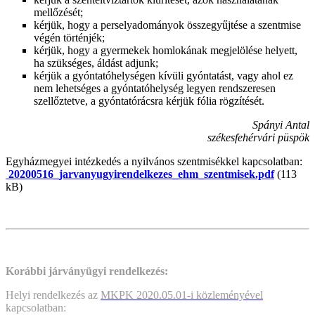
mellőzését;
kérjük, hogy a perselyadományok összegyűjtése a szentmise
végén történjék;
kérjük, hogy a gyermekek homlokának megjelölése helyett,
ha szükséges, áldást adjunk;
kérjük a gyóntatóhelységen kívüli gyóntatást, vagy ahol ez
nem lehetséges a gyóntatóhelység legyen rendszeresen
szellőztetve, a gyóntatórácsra kérjük fólia rögzítését.
Spányi Antal
székesfehérvári püspök
Egyházmegyei intézkedés a nyilvános szentmisékkel kapcsolatban:
20200516_jarvanyugyirendelkezes_ehm_szentmisek.pdf
(113
kB)
Korábbi járványügyi rendelkezés:
Helyi rendelkezés az
MKPK 2020.05.01-i közleményével
kapcsolatban: