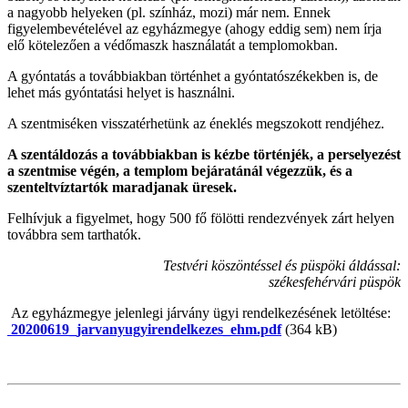
a nagyobb helyeken (pl. színház, mozi) már nem. Ennek
figyelembevételével az egyházmegye (ahogy eddig sem) nem írja
elő kötelezően a védőmaszk használatát a templomokban.
A gyóntatás a továbbiakban történhet a gyóntatószékekben is, de
lehet más gyóntatási helyet is használni.
A szentmiséken visszatérhetünk az éneklés megszokott rendjéhez.
A szentáldozás a továbbiakban is kézbe történjék, a perselyezést
a szentmise végén, a templom bejáratánál végezzük, és a
szenteltvíztartók maradjanak üresek.
Felhívjuk a figyelmet, hogy 500 fő fölötti rendezvények zárt helyen
továbbra sem tarthatók.
Testvéri köszöntéssel és püspöki áldással:
székesfehérvári püspök
Az egyházmegye jelenlegi járvány ügyi rendelkezésének letöltése:
20200619_jarvanyugyirendelkezes_ehm.pdf
(364 kB)