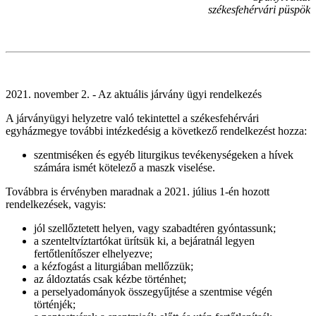
székesfehérvári püspök
2021. november 2. - Az aktuális járvány ügyi rendelkezés
A járványügyi helyzetre való tekintettel a székesfehérvári
egyházmegye további intézkedésig a következő rendelkezést hozza:
szentmiséken és egyéb liturgikus tevékenységeken a hívek
számára ismét kötelező a maszk viselése.
Továbbra is érvényben maradnak a 2021. július 1-én hozott
rendelkezések, vagyis:
jól szellőztetett helyen, vagy szabadtéren gyóntassunk;
a szenteltvíztartókat ürítsük ki, a bejáratnál legyen
fertőtlenítőszer elhelyezve;
a kézfogást a liturgiában mellőzzük;
az áldoztatás csak kézbe történhet;
a perselyadományok összegyűjtése a szentmise végén
történjék;