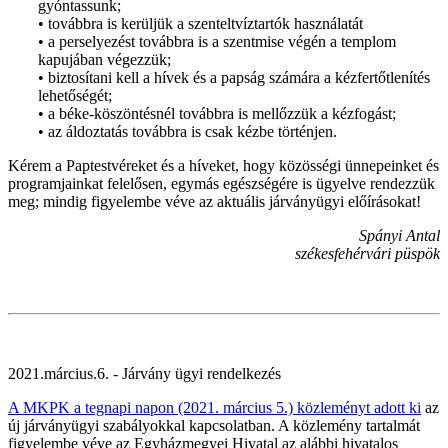
gyóntassunk;
• továbbra is kerüljük a szenteltvíztartók használatát
• a perselyezést továbbra is a szentmise végén a templom
kapujában végezzük;
• biztosítani kell a hívek és a papság számára a kézfertőtlenítés
lehetőségét;
• a béke-köszöntésnél továbbra is mellőzzük a kézfogást;
• az áldoztatás továbbra is csak kézbe történjen.
Kérem a Paptestvéreket és a híveket, hogy közösségi ünnepeinket és
programjainkat felelősen, egymás egészségére is ügyelve rendezzük
meg; mindig figyelembe véve az aktuális járványügyi előírásokat!
Spányi Antal
székesfehérvári püspök
2021.március.6. - Járvány ügyi rendelkezés
A MKPK a tegnapi napon (2021. március 5.) közleményt adott ki
az
új járványügyi szabályokkal kapcsolatban. A közlemény tartalmát
figyelembe véve az Egyházmegyei Hivatal az alábbi hivatalos