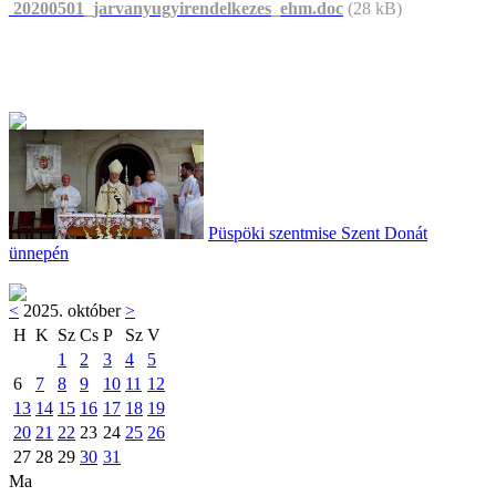
20200501_jarvanyugyirendelkezes_ehm.doc
(28 kB)
Püspöki szentmise Szent Donát
ünnepén
<
2025. október
>
H
K
Sz
Cs
P
Sz
V
1
2
3
4
5
6
7
8
9
10
11
12
13
14
15
16
17
18
19
20
21
22
23
24
25
26
27
28
29
30
31
Ma