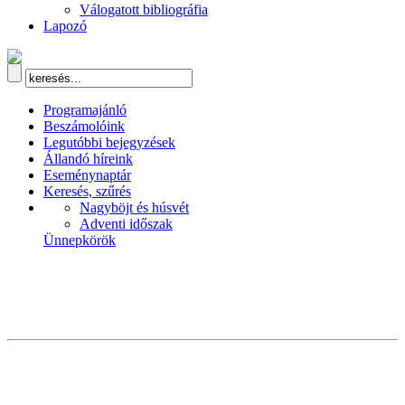
Válogatott bibliográfia
Lapozó
Programajánló
Beszámolóink
Legutóbbi bejegyzések
Állandó híreink
Eseménynaptár
Keresés, szűrés
Nagyböjt és húsvét
Adventi időszak
Ünnepkörök