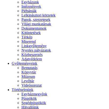
Egyházunk
Intézmények
Plébániák
Lelkipásztori körzetek
Papok, szerzetesek
Világi munkatársak
Dokumentumok
Kitüntetések
Térkép
Miserend
Linkgyűjtemény
Nyertes pályázatok
Közbeszerzés
Adatvédelem
Gyűjteményeink
Bemutatás
Könyvtár
Múzeum
Levéltár
Videósorozat
Történelmünk
Egyházmegyénk
Püspökök
Segédpüspökök
Hitvallóink