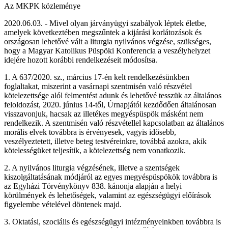
Az MKPK közleménye
2020.06.03. - Mivel olyan járványügyi szabályok léptek életbe,
amelyek következtében megszűntek a kijárási korlátozások és
országosan lehetővé vált a liturgia nyilvános végzése, szükséges,
hogy a Magyar Katolikus Püspöki Konferencia a veszélyhelyzet
idejére hozott korábbi rendelkezéseit módosítsa.
1. A 637/2020. sz., március 17-én kelt rendelkezésünkben
foglaltakat, miszerint a vasárnapi szentmisén való részvétel
kötelezettsége alól felmentést adunk és lehetővé tesszük az általános
feloldozást, 2020. június 14-től, Úrnapjától kezdődően általánosan
visszavonjuk, hacsak az illetékes megyéspüspök másként nem
rendelkezik. A szentmisén való részvétellel kapcsolatban az általános
morális elvek továbbra is érvényesek, vagyis idősebb,
veszélyeztetett, illetve beteg testvéreinkre, továbbá azokra, akik
kötelességüket teljesítik, a kötelezettség nem vonatkozik.
2. A nyilvános liturgia végzésének, illetve a szentségek
kiszolgáltatásának módjáról az egyes megyéspüspökök továbbra is
az Egyházi Törvénykönyv 838. kánonja alapján a helyi
körülmények és lehetőségek, valamint az egészségügyi előírások
figyelembe vételével döntenek majd.
3. Oktatási, szociális és egészségügyi intézményeinkben továbbra is