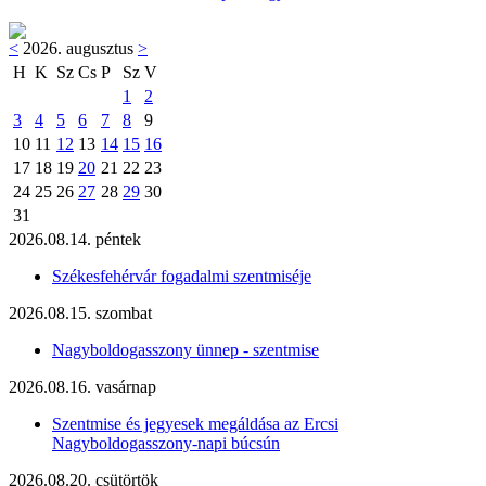
<
2026. augusztus
>
H
K
Sz
Cs
P
Sz
V
1
2
3
4
5
6
7
8
9
10
11
12
13
14
15
16
17
18
19
20
21
22
23
24
25
26
27
28
29
30
31
2026.08.14. péntek
Székesfehérvár fogadalmi szentmiséje
2026.08.15. szombat
Nagyboldogasszony ünnep - szentmise
2026.08.16. vasárnap
Szentmise és jegyesek megáldása az Ercsi
Nagyboldogasszony-napi búcsún
2026.08.20. csütörtök