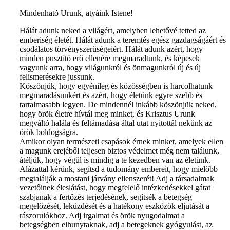
Mindenható Urunk, atyáink Istene!
Hálát adunk neked a világért, amelyben lehetővé tetted az
emberiség életét. Hálát adunk a teremtés egész gazdagságáért és
csodálatos törvényszerűségeiért. Hálát adunk azért, hogy
minden pusztító erő ellenére megmaradtunk, és képesek
vagyunk arra, hogy világunkról és önmagunkról új és új
felismerésekre jussunk.
Köszönjük, hogy egyénileg és közösségben is harcolhatunk
megmaradásunkért és azért, hogy életünk egyre szebb és
tartalmasabb legyen. De mindennél inkább köszönjük neked,
hogy örök életre hívtál meg minket, és Krisztus Urunk
megváltó halála és feltámadása által utat nyitottál nekünk az
örök boldogságra.
Amikor olyan természeti csapások érnek minket, amelyek ellen
a magunk erejéből teljesen biztos védelmet még nem találunk,
átéljük, hogy végül is mindig a te kezedben van az életünk.
Alázattal kérünk, segítsd a tudomány embereit, hogy mielőbb
megtalálják a mostani járvány ellenszerét! Adj a társadalmak
vezetőinek éleslátást, hogy megfelelő intézkedésekkel gátat
szabjanak a fertőzés terjedésének, segítsék a betegség
megelőzését, leküzdését és a hatékony eszközök eljutását a
rászorulókhoz. Adj irgalmat és örök nyugodalmat a
betegségben elhunytaknak, adj a betegeknek gyógyulást, az