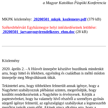
a Magyar Katolikus Püspöki Konferencia
MKPK közlemény:
20200501_mkpk_kozlemeny.pdf
(379 kB)
Székesfehérvári Egyházmegye helyi intézkedéseinek letöltése:
20200501_jarvanyugyirendelkezes_ehm.doc
(28 kB)
Közlemény
2020. április 2. - A Húsvét ünnepére készülve buzdítunk mindenkit
arra, hogy hittel és lélekben, egyénileg és családban is méltó módon
ünnepelje meg Megváltásunk titkát.
Tekintettel arra, hogy többekben felmerült annak igénye, hogy a
Nagyhetet szabályozzuk plébániai szinten, megerősítjük, hogy
korábbi rendelkezéseink a Nagyhétre is érvényesek. Kérjük a
paptestvéreket, hogy ha valamely hívő részéről a személyes gyónás
sürgető igénye felmerül, az egészségügyi szabályokat a legmesszebb
menőkig tartsák szem előtt. Akinek nincs alkalma arra, hogy a