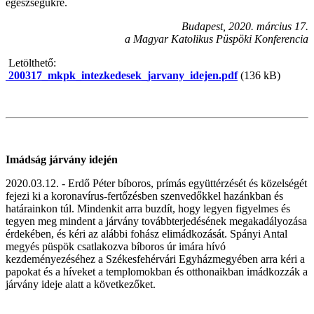
egészségükre.
Budapest, 2020. március 17.
a Magyar Katolikus Püspöki Konferencia
Letölthető:
200317_mkpk_intezkedesek_jarvany_idejen.pdf
(136 kB)
Imádság járvány idején
2020.03.12. - Erdő Péter bíboros, prímás együttérzését és közelségét
fejezi ki a koronavírus-fertőzésben szenvedőkkel hazánkban és
határainkon túl. Mindenkit arra buzdít, hogy legyen figyelmes és
tegyen meg mindent a járvány továbbterjedésének megakadályozása
érdekében, és kéri az alábbi fohász elimádkozását. Spányi Antal
megyés püspök csatlakozva bíboros úr imára hívó
kezdeményezéséhez a Székesfehérvári Egyházmegyében arra kéri a
papokat és a híveket a templomokban és otthonaikban imádkozzák a
járvány ideje alatt a következőket.