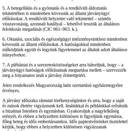
5. A betegellátás és a gyóntatás és a rendkívüli áldoztatás
tekintetében is mindenben kövessük az állami járványügyi
előírásokat. A rendkívüli helyzetre való tekintettel – szintén
visszavonásig, azonnali hatállyal – lehetővé tesszük az általános
feloldozás megadását (CIC 961–963. k.).
6. Oktatási, szociális és egészségügyi intézményeinkben mindenben
kövessük az állami előírásokat. A hatóságokkal mindenben
működjünk együtt és legyünk figyelemmel az általuk adott általános
irányelvekre.
7. A plébániai és a szerzetesközösségeket arra bátorítjuk, hogy – a
járványügyi hatóságok előírásainak megtartása mellett – szervezzék
meg a folyamatos imát a járvány érintettjeiért.
Jelen rendelkezés Magyarország latin szertartású egyházmegyéire
érvényes.
A járvány időszaka rámutat törékenységünkre és arra, hogy a saját
és mások életére vigyáznunk kell. Imáinkkal és példánkkal erősítsük
a bizalmat Istenben és egymásban. Gyakoroljuk a nagylelkűség
erényét, és ebben a helyzetben különösen is figyeljünk egymásra,
főleg beteg és idős embertársainkra. Idős paptestvéreinket tisztelettel
kérjük, hogy ebben a helyzetben különösen vigyázzanak