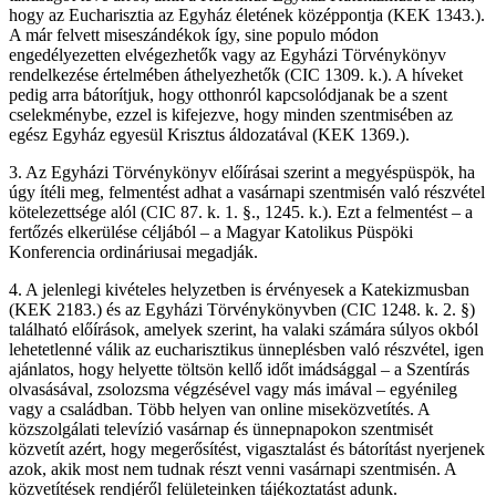
hogy az Eucharisztia az Egyház életének középpontja (KEK 1343.).
A már felvett miseszándékok így, sine populo módon
engedélyezetten elvégezhetők vagy az Egyházi Törvénykönyv
rendelkezése értelmében áthelyezhetők (CIC 1309. k.). A híveket
pedig arra bátorítjuk, hogy otthonról kapcsolódjanak be a szent
cselekménybe, ezzel is kifejezve, hogy minden szentmisében az
egész Egyház egyesül Krisztus áldozatával (KEK 1369.).
3. Az Egyházi Törvénykönyv előírásai szerint a megyéspüspök, ha
úgy ítéli meg, felmentést adhat a vasárnapi szentmisén való részvétel
kötelezettsége alól (CIC 87. k. 1. §., 1245. k.). Ezt a felmentést – a
fertőzés elkerülése céljából – a Magyar Katolikus Püspöki
Konferencia ordináriusai megadják.
4. A jelenlegi kivételes helyzetben is érvényesek a Katekizmusban
(KEK 2183.) és az Egyházi Törvénykönyvben (CIC 1248. k. 2. §)
található előírások, amelyek szerint, ha valaki számára súlyos okból
lehetetlenné válik az eucharisztikus ünneplésben való részvétel, igen
ajánlatos, hogy helyette töltsön kellő időt imádsággal – a Szentírás
olvasásával, zsolozsma végzésével vagy más imával – egyénileg
vagy a családban. Több helyen van online miseközvetítés. A
közszolgálati televízió vasárnap és ünnepnapokon szentmisét
közvetít azért, hogy megerősítést, vigasztalást és bátorítást nyerjenek
azok, akik most nem tudnak részt venni vasárnapi szentmisén. A
közvetítések rendjéről felületeinken tájékoztatást adunk.