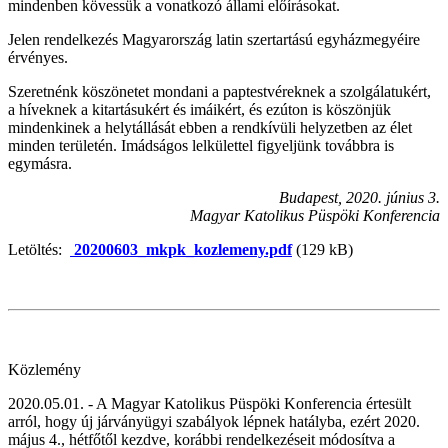
mindenben kövessük a vonatkozó állami előírásokat.
Jelen rendelkezés Magyarország latin szertartású egyházmegyéire
érvényes.
Szeretnénk köszönetet mondani a paptestvéreknek a szolgálatukért,
a híveknek a kitartásukért és imáikért, és ezúton is köszönjük
mindenkinek a helytállását ebben a rendkívüli helyzetben az élet
minden területén. Imádságos lelkülettel figyeljünk továbbra is
egymásra.
Budapest, 2020. június 3.
Magyar Katolikus Püspöki Konferencia
Letöltés:
20200603_mkpk_kozlemeny.pdf
(129 kB)
Közlemény
2020.05.01. - A Magyar Katolikus Püspöki Konferencia értesült
arról, hogy új járványügyi szabályok lépnek hatályba, ezért 2020.
május 4., hétfőtől kezdve, korábbi rendelkezéseit módosítva a