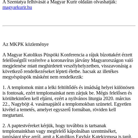
A Szentatya felhívását a Magyar Kurír oldalán olvashatják:
magyarkurir.hu
Az MKPK közleménye
A Magyar Katolikus Püspöki Konferencia a rájuk bízottakért érzett
felelősségtől vezérelve a koronavírus járvány Magyarországon való
megjelenése miatt meghirdetett veszélyhelyzetben, visszavonásig a
következő rendelkezéseket lépteti életbe. hacsak az illetékes
megyéspüspök másként nem rendelkezik:
1. A templomok mint a lelki feltöltődés és imádság helyei különösen
is fontosak, ezért templomainkat nem zárjuk be. Mégis felelősen és
körültekintően kell eljárni, ezért a nyilvános liturgia 2020. március
22., Nagyböjt 4. vasárnapjától a templomokban szünetel. Egyetlen
kivétel a temetés, amelyet egyszerű formában, röviden kell
megtartani.
2. A paptestvéreket kérjük, hogy továbbra is tartsanak
templomainkban vagy megfelelő kápolnában szentmiséket,
tanúságot téve arról, amit a Katolikus Egyház Katekizmusa is tanít,