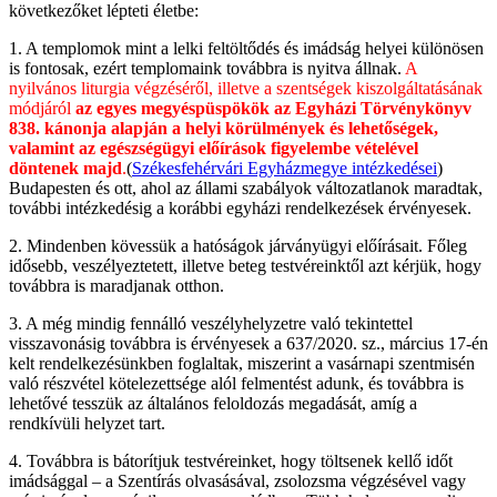
következőket lépteti életbe:
1. A templomok mint a lelki feltöltődés és imádság helyei különösen
is fontosak, ezért templomaink továbbra is nyitva állnak.
A
nyilvános liturgia végzéséről, illetve a szentségek kiszolgáltatásának
módjáról
az egyes megyéspüspökök az Egyházi Törvénykönyv
838. kánonja alapján a helyi körülmények és lehetőségek,
valamint az egészségügyi előírások figyelembe vételével
döntenek majd
.
(
Székesfehérvári Egyházmegye intézkedései
)
Budapesten és ott, ahol az állami szabályok változatlanok maradtak,
további intézkedésig a korábbi egyházi rendelkezések érvényesek.
2. Mindenben kövessük a hatóságok járványügyi előírásait. Főleg
idősebb, veszélyeztetett, illetve beteg testvéreinktől azt kérjük, hogy
továbbra is maradjanak otthon.
3. A még mindig fennálló veszélyhelyzetre való tekintettel
visszavonásig továbbra is érvényesek a 637/2020. sz., március 17-én
kelt rendelkezésünkben foglaltak, miszerint a vasárnapi szentmisén
való részvétel kötelezettsége alól felmentést adunk, és továbbra is
lehetővé tesszük az általános feloldozás megadását, amíg a
rendkívüli helyzet tart.
4. Továbbra is bátorítjuk testvéreinket, hogy töltsenek kellő időt
imádsággal – a Szentírás olvasásával, zsolozsma végzésével vagy