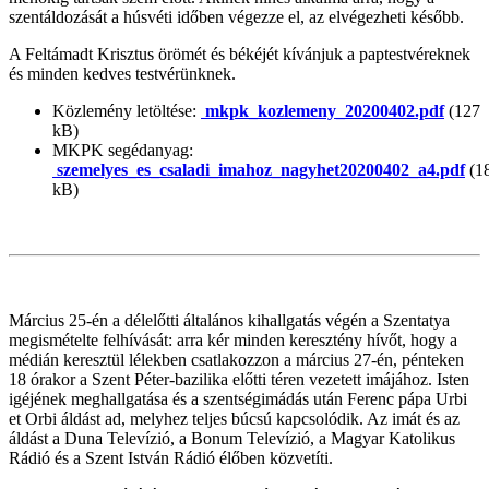
szentáldozását a húsvéti időben végezze el, az elvégezheti később.
A Feltámadt Krisztus örömét és békéjét kívánjuk a paptestvéreknek
és minden kedves testvérünknek.
Közlemény letöltése:
mkpk_kozlemeny_20200402.pdf
(127
kB)
MKPK segédanyag:
szemelyes_es_csaladi_imahoz_nagyhet20200402_a4.pdf
(1
kB)
Március 25-én a délelőtti általános kihallgatás végén a Szentatya
megismételte felhívását: arra kér minden keresztény hívőt, hogy a
médián keresztül lélekben csatlakozzon a március 27-én, pénteken
18 órakor a Szent Péter-bazilika előtti téren vezetett imájához. Isten
igéjének meghallgatása és a szentségimádás után Ferenc pápa Urbi
et Orbi áldást ad, melyhez teljes búcsú kapcsolódik. Az imát és az
áldást a Duna Televízió, a Bonum Televízió, a Magyar Katolikus
Rádió és a Szent István Rádió élőben közvetíti.