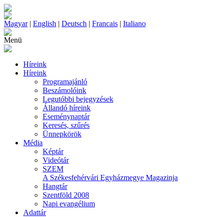
Magyar
|
English
|
Deutsch
|
Francais
|
Italiano
Menü
Híreink
Híreink
Programajánló
Beszámolóink
Legutóbbi bejegyzések
Állandó híreink
Eseménynaptár
Keresés, szűrés
Ünnepkörök
Média
Képtár
Videótár
SZEM
A Székesfehérvári Egyházmegye Magazinja
Hangtár
Szentföld 2008
Napi evangélium
Adattár