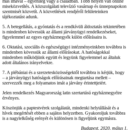
más imával – egyénileg vagy a családban. Több helyen van online
miseközvetítés. A közszolgálati televízió vasárnap és ünnepnapokon
szentmisét közvetít. A közvetítések rendjéről felületeinken
tájékoztatást adunk.
5. A betegellátás, a gyóntatás és a rendkívüli áldoztatás tekintetében
is mindenben kövessük az állami járványügyi rendelkezéseket,
figyelemmel az egyes egyházmegyék külön előírásaira is.
6. Oktatási, szociális és egészségügyi intézményeinkben továbbra is
mindenben kövessük az állami előírásokat. A hatóságokkal
mindenben működjünk együtt és legyünk figyelemmel az általuk
adott általános irányelvekre.
7. A plébániai és a szerzetesközösségektől továbbra is kérjük, hogy
– a járványügyi hatóságok előírásainak megtartása mellett –
szervezzék meg a folyamatos imát a járvány érintettjeiért.
Jelen rendelkezés Magyarország latin szertartású egyházmegyéire
érvényes.
Köszönjük a paptestvérek szolgálatát, mindenki helytállását és a
hívek megértését ebben a sajátos helyzetben. Gyakoroljuk továbbra
is a nagylelkűség erényét és különösen is figyeljünk egymásra.
Budapest, 2020. május 1.