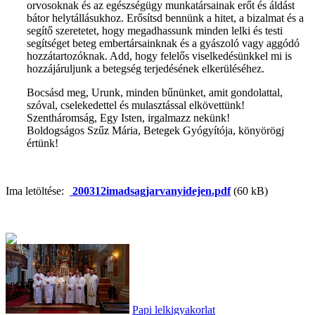
orvosoknak és az egészségügy munkatársainak erőt és áldást
bátor helytállásukhoz. Erősítsd bennünk a hitet, a bizalmat és a
segítő szeretetet, hogy megadhassunk minden lelki és testi
segítséget beteg embertársainknak és a gyászoló vagy aggódó
hozzátartozóknak. Add, hogy felelős viselkedésünkkel mi is
hozzájáruljunk a betegség terjedésének elkerüléséhez.
Bocsásd meg, Urunk, minden bűnünket, amit gondolattal,
szóval, cselekedettel és mulasztással elkövettünk!
Szentháromság, Egy Isten, irgalmazz nekünk!
Boldogságos Szűz Mária, Betegek Gyógyítója, könyörögj
értünk!
Ima letöltése:
200312imadsagjarvanyidejen.pdf
(60 kB)
Papi lelkigyakorlat