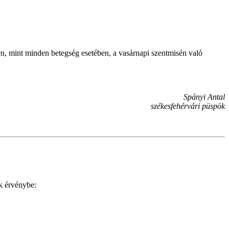
en, mint minden betegség esetében, a vasárnapi szentmisén való
Spányi Antal
székesfehérvári püspök
k érvénybe: