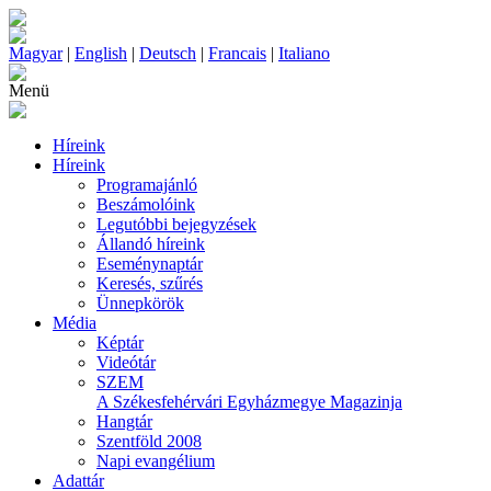
Magyar
|
English
|
Deutsch
|
Francais
|
Italiano
Menü
Híreink
Híreink
Programajánló
Beszámolóink
Legutóbbi bejegyzések
Állandó híreink
Eseménynaptár
Keresés, szűrés
Ünnepkörök
Média
Képtár
Videótár
SZEM
A Székesfehérvári Egyházmegye Magazinja
Hangtár
Szentföld 2008
Napi evangélium
Adattár