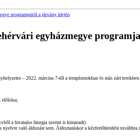
egye programjairól a járvány idején
fehérvári egyházmegye programjai
ányhelyzetre – 2022. március 7-től a templomokban és más zárt terekb
 előírása,
ől a hivatalos liturgia szerint is kimaradt)
a nyelvre való áldozást sem. Áldoztatáskor a kézfertőtlenítést továbbra i