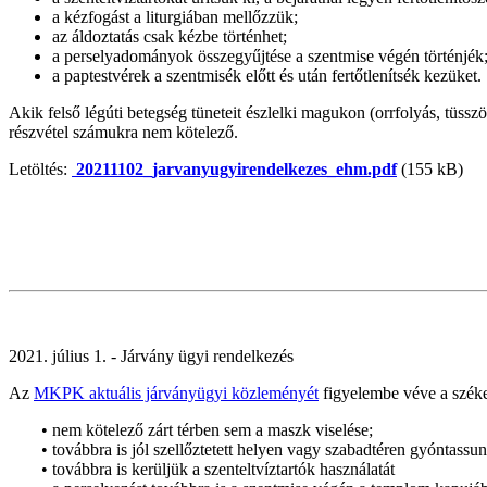
a kézfogást a liturgiában mellőzzük;
az áldoztatás csak kézbe történhet;
a perselyadományok összegyűjtése a szentmise végén történjék
a paptestvérek a szentmisék előtt és után fertőtlenítsék kezüket.
Akik felső légúti betegség tüneteit észlelki magukon (orrfolyás, tü
részvétel számukra nem kötelező.
Letöltés:
20211102_jarvanyugyirendelkezes_ehm.pdf
(155 kB)
2021. július 1. - Járvány ügyi rendelkezés
Az
MKPK aktuális járványügyi közleményét
figyelembe véve a szék
• nem kötelező zárt térben sem a maszk viselése;
• továbbra is jól szellőztetett helyen vagy szabadtéren gyóntassun
• továbbra is kerüljük a szenteltvíztartók használatát