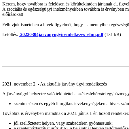
Kérem, hogy továbbra is felelősen és körültekintően járjanak el, figy
A szociális és egészségügyi intézményekben továbbra is érvényben mar
előírásokat!
Felhívjuk ismételten a hívek figyelmét, hogy – amennyiben egészségü
Letöltés:
20220304jarvanyugyirendelkezes_ehm.pdf
(131 kB)
2021. november 2. - Az aktuális járvány ügyi rendelkezés
A járványügyi helyzetre való tekintettel a székesfehérvári egyházmeg
szentmiséken és egyéb liturgikus tevékenységeken a hívek szám
Továbbra is érvényben maradnak a 2021. július 1-én hozott rendelkez
jól szellőztetett helyen, vagy szabadtéren gyóntassunk;
a szenteltvíztartókat ürítsük ki, a bejáratnál legyen fertőtlenítős