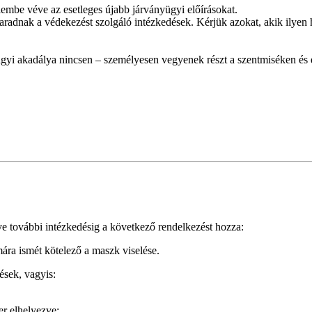
elembe véve az esetleges újabb járványügyi előírásokat.
adnak a védekezést szolgáló intézkedések. Kérjük azokat, akik ilyen hel
gyi akadálya nincsen – személyesen vegyenek részt a szentmiséken és 
ye további intézkedésig a következő rendelkezést hozza:
ára ismét kötelező a maszk viselése.
ések, vagyis:
zer elhelyezve;