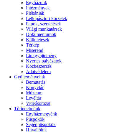
Egyházunk
Intézmények
Plébániák
Lelkipásztori körzetek
Papok, szerzetesek
Világi munkatársak
Dokumentumok
Kitüntetések
Térkép
Miserend
Linkgyűjtemény
Nyertes pályázatok
Közbeszerzés
Adatvédelem
Gyűjteményeink
Bemutatás
Könyvtár
Múzeum
Levéltár
Videósorozat
Történelmünk
Egyházmegyénk
Püspökök
Segédpüspökök
Hitvallóink