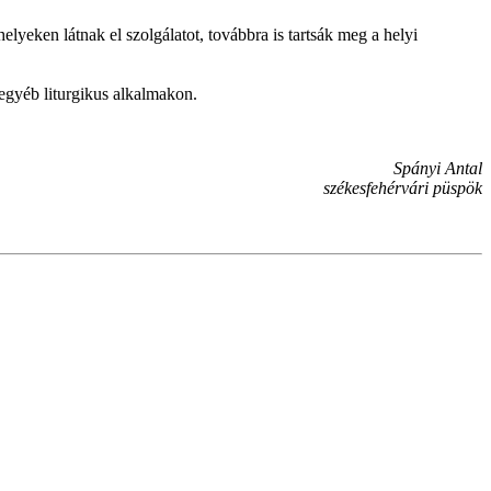
yeken látnak el szolgálatot, továbbra is tartsák meg a helyi
egyéb liturgikus alkalmakon.
Spányi Antal
székesfehérvári püspök