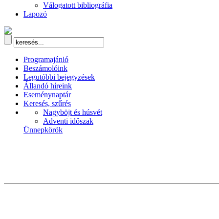
Válogatott bibliográfia
Lapozó
Programajánló
Beszámolóink
Legutóbbi bejegyzések
Állandó híreink
Eseménynaptár
Keresés, szűrés
Nagyböjt és húsvét
Adventi időszak
Ünnepkörök