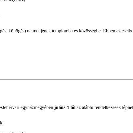
;
sszögés, köhögés) ne menjenek templomba és közösségbe. Ebben az esetb
esfehérvári egyházmegyében
július 4-től
az alábbi rendelkezések lépne
k;