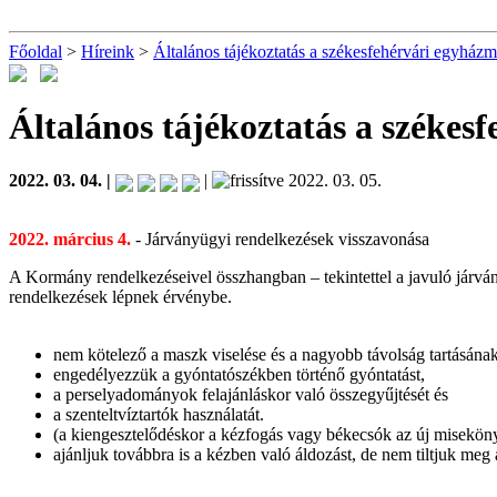
Főoldal
>
Híreink
>
Általános tájékoztatás a székesfehérvári egyházm
Általános tájékoztatás a székes
2022. 03. 04. |
|
2022. 03. 05.
2022. március 4.
- Járványügyi rendelkezések visszavonása
A Kormány rendelkezéseivel összhangban – tekintettel a javuló járv
rendelkezések lépnek érvénybe.
nem kötelező a maszk viselése és a nagyobb távolság tartásának
engedélyezzük a gyóntatószékben történő gyóntatást,
a perselyadományok felajánláskor való összegyűjtését és
a szenteltvíztartók használatát.
(a kiengesztelődéskor a kézfogás vagy békecsók az új misekönyvb
ajánljuk továbbra is a kézben való áldozást, de nem tiltjuk meg 