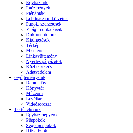
Egyházunk
Intézmények
Plébániák
Lelkipásztori körzetek
Papok, szerzetesek
Világi munkatársak
Dokumentumok
Kitüntetések
Térkép
Miserend
Linkgyűjtemény
Nyertes pályázatok
Közbeszerzés
Adatvédelem
Gyűjteményeink
Bemutatás
Könyvtár
Múzeum
Levéltár
Videósorozat
Történelmünk
Egyházmegyénk
Püspökök
Segédpüspökök
Hitvallóink