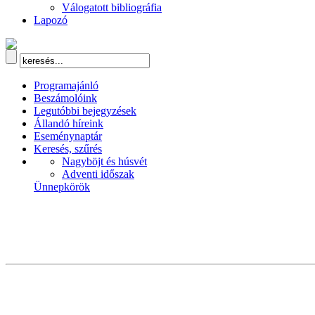
Válogatott bibliográfia
Lapozó
Programajánló
Beszámolóink
Legutóbbi bejegyzések
Állandó híreink
Eseménynaptár
Keresés, szűrés
Nagyböjt és húsvét
Adventi időszak
Ünnepkörök