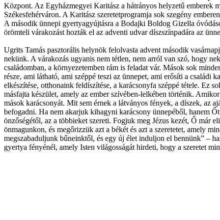
Központ. Az Egyházmegyei Karitász a hátrányos helyzetű emberek megse
Székesfehérváron. A Karitász szeretetprogramja sok szegény emberen 
A második ünnepi gyertyagyújtásra a Bodajki Boldog Gizella óvódások
örömteli várakozást hozták el az adventi udvar díszszínpadára az ünn
Ugrits Tamás pasztorális helynök felolvasta advent második vasárnapj
nekünk. A várakozás ugyanis nem tétlen, nem arról van szó, hogy ne
családomban, a környezetemben rám is feladat vár. Mások sok minden
része, ami látható, ami széppé teszi az ünnepet, ami erősíti a család
elkészítése, otthonaink feldíszítése, a karácsonyfa széppé tétele. Ez 
másfajta készület, amely az ember szívében-lelkében történik. Amiko
mások karácsonyát. Mit sem érnek a látványos fények, a díszek, az aján
befogadni. Ha nem akarjuk kihagyni karácsony ünnepéből, hanem Őt tessz
önzőségétől, az a többieket szereti. Fogjuk meg Jézus kezét, Ő már el
önmagunkon, és megőrizzük azt a békét és azt a szeretetet, amely minde
megszabaduljunk bűneinktől, és egy új élet induljon el bennünk” – ha
gyertya fényénél, amely Isten világosságát hirdeti, hogy a szeretet mi