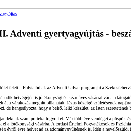
yagyújtás
I. Adventi gyertyagyújtás
- besz
lölet felett – Folytatódtak az Adventi Udvar programjai a Székesfehér
dik hétvégéjén is jótékonysági és kézműves vásárral várta a látogatók
k át a várakozás meghitt pillanatait, Jézus közelgő születésének napjár
özi, de hangsúlyozta, hogy a belső, lelki készület, az Isten szeretetének
jándéknak szánt portéka fogyott el. Már több éve vendégei a püspökség
ták el a jótékonysági vásárba. A tordasi Értelmi Fogyatékosok és Pszic
ég évről évre helyet ad az adománygyűjtésnek is. Idén a nevelőszülői