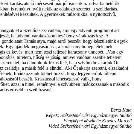
kért karitászakció mécseseit már jól ismerik az udvarba betérők
n is reményt nyújt nekik az adakozó szeretet, a szolidaritás.
enítésével készültek. A gyermekek műsorukkal a nyitottszívű,
hangzik el a Szentírás szavaiban, ami egy adventi programot ad
essé, ha adventi várakozásom tevékeny várakozás lesz. A
ondolatait Tamás atya, majd arról beszélt, hogy készületünk egyik
égek. Egy ajándék megvásárlása, a karácsony ünnepi ételeinek
Mégis ez kevés, mert nem teszi teljessé karácsony ünnepét. „Van egy
ocsátás, türelem, hűség és jóság, amivel valóban szebbé tehetem
szeretettel, ha elindulunk Jézus felé, ha a szívünkbe akarjuk Őt
családja, a másik felé is elindul. Aki Őt akarja szeretni, elszakadni
nlétének. Imádkozzunk többet hozzá, hogy legyen erőnk túllépni
ltozásról beszélt. Krisztussal lehetségessé válik, hogy
vőket, azzal a hittel, reménnyel a szívükben imádkozzanak a második
artás erősebb a széthúzásnál.
Berta Kata
Képek: Székesfehérvári Egyházmegyei Stúdió
Fényképet készítette Kovács Marcell
Videó Székesfehérvári Egyházmegyei Stúdió