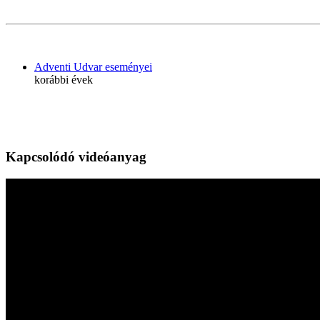
Adventi Udvar eseményei
korábbi évek
Kapcsolódó videóanyag