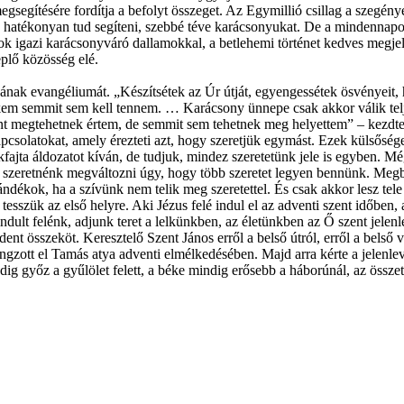
gítésére fordítja a befolyt összeget. Az Egymillió csillag a szegénye
hatékonyan tud segíteni, szebbé téve karácsonyukat. De a mindennapokba
 igazi karácsonyváró dallamokkal, a betlehemi történet kedves megjel
eplő közösség elé.
ának evangéliumát. „Készítsétek az Úr útját, egyengessétek ösvényeit, 
kem semmit sem kell tennem. … Karácsony ünnepe csak akkor válik telj
t megtehetnek értem, de semmit sem tehetnek meg helyettem” – kezdte g
i kapcsolatokat, amely érezteti azt, hogy szeretjük egymást. Ezek külsős
sokfajta áldozatot kíván, de tudjuk, mindez szeretetünk jele is egyben. 
r szeretnénk megváltozni úgy, hogy több szeretet legyen bennünk. Megb
dékok, ha a szívünk nem telik meg szeretettel. És csak akkor lesz tele 
ük az első helyre. Aki Jézus felé indul el az adventi szent időben, az 
indult felénk, adjunk teret a lelkünkben, az életünkben az Ő szent jele
nt összeköt. Keresztelő Szent János erről a belső útról, erről a belső vá
ngzott el Tamás atya adventi elmélkedésében. Majd arra kérte a jelenle
ndig győz a gyűlölet felett, a béke mindig erősebb a háborúnál, az összet