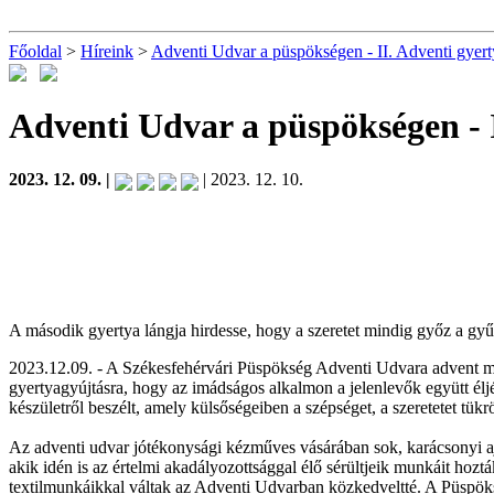
Főoldal
>
Híreink
>
Adventi Udvar a püspökségen - II. Adventi gyert
Adventi Udvar a püspökségen - I
2023. 12. 09. |
| 2023. 12. 10.
A második gyertya lángja hirdesse, hogy a szeretet mindig győz a gyű
2023.12.09. - A Székesfehérvári Püspökség Adventi Udvara advent máso
gyertyagyújtásra, hogy az imádságos alkalmon a jelenlevők együtt éljé
készületről beszélt, amely külsőségeiben a szépséget, a szeretetet tükr
Az adventi udvar jótékonysági kézműves vásárában sok, karácsonyi a
akik idén is az értelmi akadályozottsággal élő sérültjeik munkáit hoz
textilmunkáikkal váltak az Adventi Udvarban közkedveltté. A Püspöks