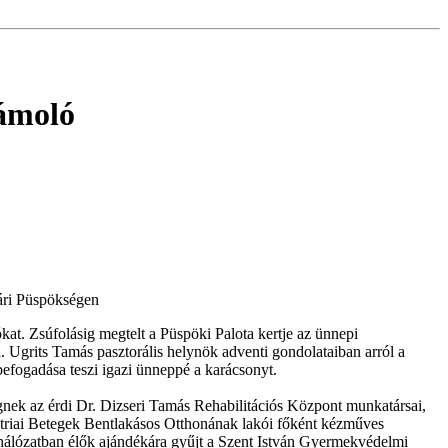
ámoló
vári Püspökségen
at. Zsúfolásig megtelt a Püspöki Palota kertje az ünnepi
a. Ugrits Tamás pasztorális helynök adventi gondolataiban arról a
 befogadása teszi igazi ünneppé a karácsonyt.
nek az érdi Dr. Dizseri Tamás Rehabilitációs Központ munkatársai,
hiátriai Betegek Bentlakásos Otthonának lakói főként kézműves
 hálózatban élők ajándékára gyűjt a Szent István Gyermekvédelmi