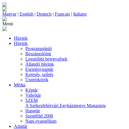
Magyar
|
English
|
Deutsch
|
Francais
|
Italiano
Menü
Híreink
Híreink
Programajánló
Beszámolóink
Legutóbbi bejegyzések
Állandó híreink
Eseménynaptár
Keresés, szűrés
Ünnepkörök
Média
Képtár
Videótár
SZEM
A Székesfehérvári Egyházmegye Magazinja
Hangtár
Szentföld 2008
Napi evangélium
Adattár