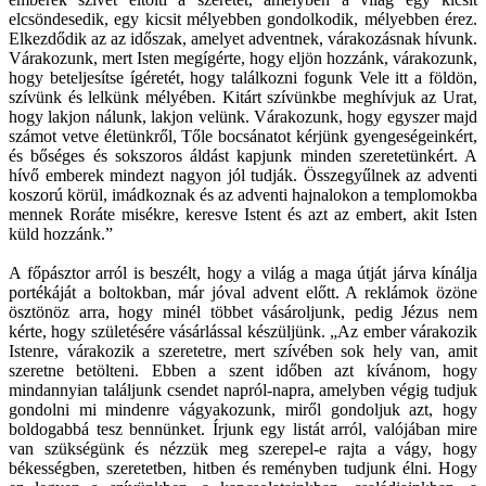
elcsöndesedik, egy kicsit mélyebben gondolkodik, mélyebben érez.
Elkezdődik az az időszak, amelyet adventnek, várakozásnak hívunk.
Várakozunk, mert Isten megígérte, hogy eljön hozzánk, várakozunk,
hogy beteljesítse ígéretét, hogy találkozni fogunk Vele itt a földön,
szívünk és lelkünk mélyében. Kitárt szívünkbe meghívjuk az Urat,
hogy lakjon nálunk, lakjon velünk. Várakozunk, hogy egyszer majd
számot vetve életünkről, Tőle bocsánatot kérjünk gyengeségeinkért,
és bőséges és sokszoros áldást kapjunk minden szeretetünkért. A
hívő emberek mindezt nagyon jól tudják. Összegyűlnek az adventi
koszorú körül, imádkoznak és az adventi hajnalokon a templomokba
mennek Roráte misékre, keresve Istent és azt az embert, akit Isten
küld hozzánk.”
A főpásztor arról is beszélt, hogy a világ a maga útját járva kínálja
portékáját a boltokban, már jóval advent előtt. A reklámok özöne
ösztönöz arra, hogy minél többet vásároljunk, pedig Jézus nem
kérte, hogy születésére vásárlással készüljünk. „Az ember várakozik
Istenre, várakozik a szeretetre, mert szívében sok hely van, amit
szeretne betölteni. Ebben a szent időben azt kívánom, hogy
mindannyian találjunk csendet napról-napra, amelyben végig tudjuk
gondolni mi mindenre vágyakozunk, miről gondoljuk azt, hogy
boldogabbá tesz bennünket. Írjunk egy listát arról, valójában mire
van szükségünk és nézzük meg szerepel-e rajta a vágy, hogy
békességben, szeretetben, hitben és reményben tudjunk élni. Hogy