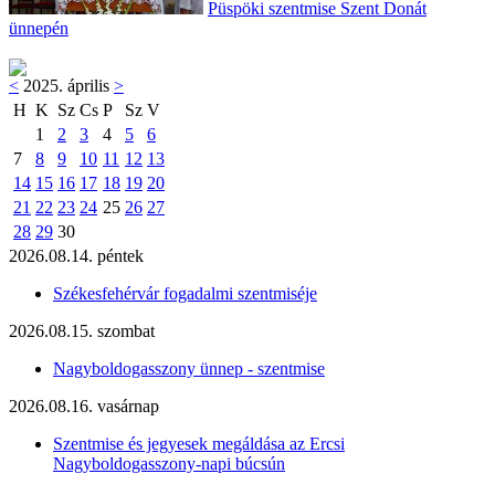
Püspöki szentmise Szent Donát
ünnepén
<
2025. április
>
H
K
Sz
Cs
P
Sz
V
1
2
3
4
5
6
7
8
9
10
11
12
13
14
15
16
17
18
19
20
21
22
23
24
25
26
27
28
29
30
2026.08.14. péntek
Székesfehérvár fogadalmi szentmiséje
2026.08.15. szombat
Nagyboldogasszony ünnep - szentmise
2026.08.16. vasárnap
Szentmise és jegyesek megáldása az Ercsi
Nagyboldogasszony-napi búcsún