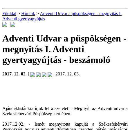
Főoldal
>
Híreink
>
Adventi Udvar a püspökségen - megnyitás I.
Adventi gyertyagyújtás
Adventi Udvar a püspökségen -
megnyitás I. Adventi
gyertyagyújtás
- beszámoló
2017. 12. 02. |
| 2017. 12. 03.
Ajándéklistánkra írjuk fel a szeretet! - Megnyílt az Adventi udvar a
Székesfehérvári Püspökség kertjében
2017.12.02. - Ismét megnyitotta kapuját a Székesfehérvári
Püspökség, hogy az adventi időszakban, csendes, békés, imádságos