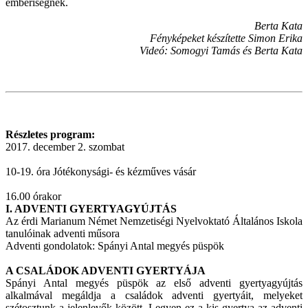
emberiségnek.
Berta Kata
Fényképeket készítette Simon Erika
Videó: Somogyi Tamás és Berta Kata
Részletes program:
2017. december 2. szombat
10-19. óra Jótékonysági- és kézműves vásár
16.00 órakor
I. ADVENTI GYERTYAGYÚJTÁS
Az érdi Marianum Német Nemzetiségi Nyelvoktató Általános Iskola
tanulóinak adventi műsora
Adventi gondolatok: Spányi Antal megyés püspök
A CSALÁDOK ADVENTI GYERTYÁJA
Spányi Antal megyés püspök az első adventi gyertyagyújtás
alkalmával megáldja a családok adventi gyertyáit, melyeket
szétosztunk a jelenlevők között. Legyen ez a kis gyertya az adventi