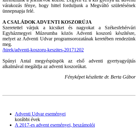
várakozás fénye, hogy hittel forduljunk a Megváltó születésének
ünnepnapja felé.
A CSALÁDOK ADVENTI KOSZORÚJA
Szeretettel várjuk a kicsiket és nagyokat a Székesfehérvári
Egyházmegyei Múzeumba közös Adventi koszorú készítésre,
melyet az Adventi Udvar programsorozatának keretében rendezünk
meg.
/hirek/adventi-koszoru-keszites-20171202
Spányi Antal megyéspüspök az első adventi gyertyagyújtás
alkalmával megáldja az adventi koszorúkat.
Fényképet készítette dr. Berta Gábor
Adventi Udvar eseményei
korábbi évek
A 2017-es advent eseményei, beszámolói