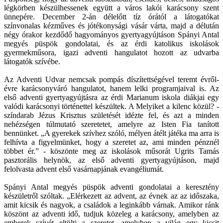
légkörben készülhessenek együtt a város lakói karácsony szent
ünnepére. December 2-án délelőtt tíz órától a látogatókat
színvonalas kézműves és jótékonysági vásár várta, majd a délután
négy órakor kezdődő hagyományos gyertyagyújtáson Spányi Antal
megyés püspök gondolatai, és az érdi katolikus iskolások
gyermekműsora, igazi adventi hangulatot hozott az udvarba
látogatók szívébe.
Az Adventi Udvar nemcsak pompás díszítettségével teremt évről-
évre karácsonyváró hangulatot, hanem lelki programjaival is. Az
első adventi gyertyagyújtásra az érdi Marianum iskola diákjai egy
valódi karácsonyi történettel készültek. A Melyiket a kilenc közül? -
színdarab Jézus Krisztus születését idézte fel, és azt a minden
nehézségen túlmutató szeretetet, amelyre az Isten Fia tanított
bennünket. „A gyerekek szívhez szóló, mélyen átélt játéka ma arra is
felhívta a figyelmünket, hogy a szeretet az, ami minden pénznél
többet ér.” - köszönte meg az iskolások műsorát Ugrits Tamás
pasztorális helynök, az első adventi gyertyagyújtáson, majd
felolvasta advent első vasárnapjának evangéliumát.
Spányi Antal megyés püspök adventi gondolatai a keresztény
készületről szóltak. „Elérkezett az advent, az évnek az az időszaka,
amit kicsik és nagyok, a családok a leginkább várnak. Amikor ránk
köszönt az adventi idő, tudjuk közeleg a karácsony, amelyben az
emberek szívét eltölti a szeretet, amelyben a világ egy kicsit