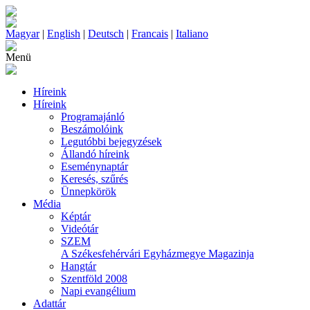
Magyar
|
English
|
Deutsch
|
Francais
|
Italiano
Menü
Híreink
Híreink
Programajánló
Beszámolóink
Legutóbbi bejegyzések
Állandó híreink
Eseménynaptár
Keresés, szűrés
Ünnepkörök
Média
Képtár
Videótár
SZEM
A Székesfehérvári Egyházmegye Magazinja
Hangtár
Szentföld 2008
Napi evangélium
Adattár