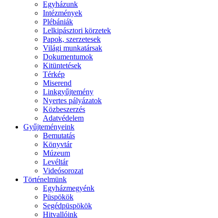
Egyházunk
Intézmények
Plébániák
Lelkipásztori körzetek
Papok, szerzetesek
Világi munkatársak
Dokumentumok
Kitüntetések
Térkép
Miserend
Linkgyűjtemény
Nyertes pályázatok
Közbeszerzés
Adatvédelem
Gyűjteményeink
Bemutatás
Könyvtár
Múzeum
Levéltár
Videósorozat
Történelmünk
Egyházmegyénk
Püspökök
Segédpüspökök
Hitvallóink