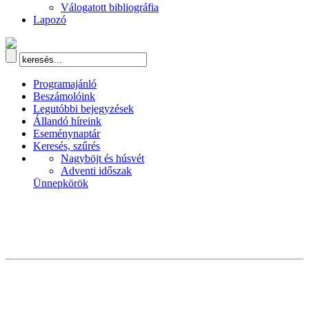
Válogatott bibliográfia
Lapozó
Programajánló
Beszámolóink
Legutóbbi bejegyzések
Állandó híreink
Eseménynaptár
Keresés, szűrés
Nagyböjt és húsvét
Adventi időszak
Ünnepkörök