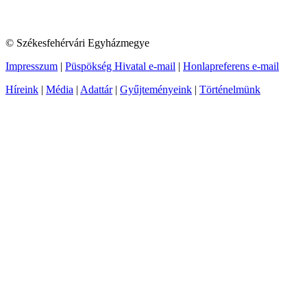
© Székesfehérvári Egyházmegye
Impresszum
|
Püspökség Hivatal e-mail
|
Honlapreferens e-mail
Híreink
|
Média
|
Adattár
|
Gyűjteményeink
|
Történelmünk