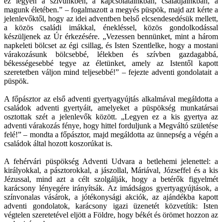
ez legyen a szívünkben, a kapcsolatainkban, családjainkban, a
magunk életében.” – fogalmazott a megyés püspök, majd azt kérte a
jelenlevőktől, hogy az idei adventben belső elcsendesedésük mellett,
a közös családi imákkal, énekléssel, közös gondolkodással
készüljenek az Úr érkezésére. „Vezessen bennünket, mint a három
napkeleti bölcset az égi csillag, és Isten Szentlelke, hogy a mostani
várakozásunk bölcsebbé, lélekben és szívben gazdagabbá,
békességesebbé tegye az életünket, amely az Istentől kapott
szeretetben váljon mind teljesebbé!” – fejezte adventi gondolatait a
püspök.
A főpásztor az első adventi gyertyagyújtás alkalmával megáldotta a
családok adventi gyertyáit, amelyeket a püspökség munkatársai
osztottak szét a jelenlevők között. „Legyen ez a kis gyertya az
adventi várakozás fénye, hogy hittel forduljunk a Megváltó születése
felé!” – mondta a főpásztor, majd megáldotta az ünnepség a végén a
családok által hozott koszorúkat is.
A fehérvári püspökség Adventi Udvara a betlehemi jelenettel: a
királyokkal, a pásztorokkal, a jászollal, Máriával, Józseffel és a kis
Jézussal, mind azt a célt szolgálják, hogy a betérők figyelmét
karácsony lényegére irányítsák. Az imádságos gyertyagyújtások, a
színvonalas vásárok, a jótékonysági akciók, az ajándékba kapott
adventi gondolatok, karácsony igazi üzenetét közvetítik: Isten
végtelen szeretetével eljött a Földre, hogy békét és örömet hozzon az