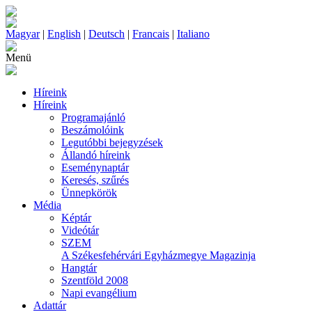
Magyar
|
English
|
Deutsch
|
Francais
|
Italiano
Menü
Híreink
Híreink
Programajánló
Beszámolóink
Legutóbbi bejegyzések
Állandó híreink
Eseménynaptár
Keresés, szűrés
Ünnepkörök
Média
Képtár
Videótár
SZEM
A Székesfehérvári Egyházmegye Magazinja
Hangtár
Szentföld 2008
Napi evangélium
Adattár