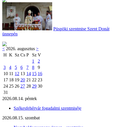
Püspöki szentmise Szent Donát
ünnepén
<
2026. augusztus
>
H
K
Sz
Cs
P
Sz
V
1
2
3
4
5
6
7
8
9
10
11
12
13
14
15
16
17
18
19
20
21
22
23
24
25
26
27
28
29
30
31
2026.08.14. péntek
Székesfehérvár fogadalmi szentmiséje
2026.08.15. szombat