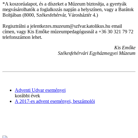
*A koszorúalapot, és a díszeket a Múzeum biztosítja, a gyertyák
megvásárolhatók a foglalkozás napján a helyszínen, vagy a Barátok
Boltjában (8000, Székesfehérvár, Városháztér 4.)
Regisztrálni a jelentkezes.muzeum@szfvar.katolikus.hu email
címen, vagy Kis Emőke múzeumpedagógusnál a +36 30 321 79 72
telefonszámon lehet.
Kis Emőke
Székesfehérvári Egyházmegyei Múzeum
Adventi Udvar eseményei
korábbi évek
A 2017-es advent eseményei, beszámolói