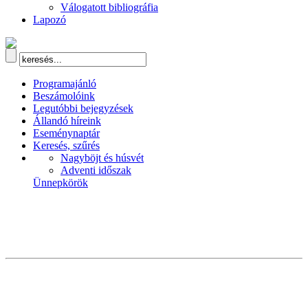
Válogatott bibliográfia
Lapozó
Programajánló
Beszámolóink
Legutóbbi bejegyzések
Állandó híreink
Eseménynaptár
Keresés, szűrés
Nagyböjt és húsvét
Adventi időszak
Ünnepkörök