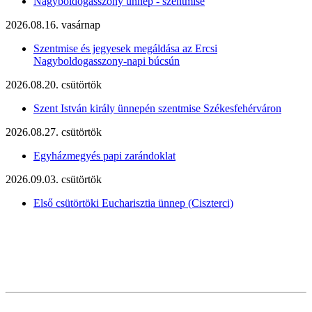
Nagyboldogasszony ünnep - szentmise
2026.08.16. vasárnap
Szentmise és jegyesek megáldása az Ercsi
Nagyboldogasszony-napi búcsún
2026.08.20. csütörtök
Szent István király ünnepén szentmise Székesfehérváron
2026.08.27. csütörtök
Egyházmegyés papi zarándoklat
2026.09.03. csütörtök
Első csütörtöki Eucharisztia ünnep (Ciszterci)