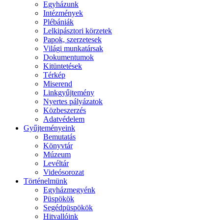
Egyházunk
Intézmények
Plébániák
Lelkipásztori körzetek
Papok, szerzetesek
Világi munkatársak
Dokumentumok
Kitüntetések
Térkép
Miserend
Linkgyűjtemény
Nyertes pályázatok
Közbeszerzés
Adatvédelem
Gyűjteményeink
Bemutatás
Könyvtár
Múzeum
Levéltár
Videósorozat
Történelmünk
Egyházmegyénk
Püspökök
Segédpüspökök
Hitvallóink