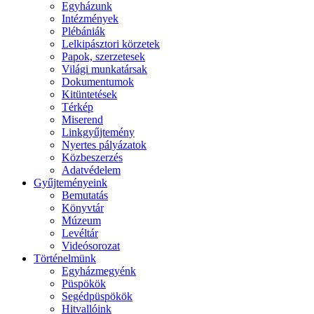
Egyházunk
Intézmények
Plébániák
Lelkipásztori körzetek
Papok, szerzetesek
Világi munkatársak
Dokumentumok
Kitüntetések
Térkép
Miserend
Linkgyűjtemény
Nyertes pályázatok
Közbeszerzés
Adatvédelem
Gyűjteményeink
Bemutatás
Könyvtár
Múzeum
Levéltár
Videósorozat
Történelmünk
Egyházmegyénk
Püspökök
Segédpüspökök
Hitvallóink