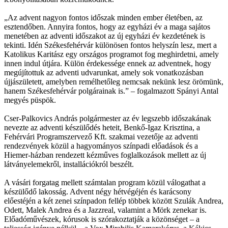
„Az advent nagyon fontos időszak minden ember életében, az
esztendőben. Annyira fontos, hogy az egyházi év a maga sajátos
menetében az adventi időszakot az új egyházi év kezdetének is
tekinti. Idén Székesfehérvár különösen fontos helyszín lesz, mert a
Katolikus Karitász egy országos programot fog meghirdetni, amely
innen indul útjára. Külön érdekessége ennek az adventnek, hogy
megújítottuk az adventi udvarunkat, amely sok vonatkozásban
újjászületett, amelyben remélhetőleg nemcsak nekünk lesz örömünk,
hanem Székesfehérvár polgárainak is.” – fogalmazott Spányi Antal
megyés püspök.
Cser-Palkovics András polgármester az év legszebb időszakának
nevezte az adventi készülődés heteit, Benkő-Igaz Krisztina, a
Fehérvári Programszervező Kft. szakmai vezetője az adventi
rendezvények közül a hagyományos színpadi előadások és a
Hiemer-házban rendezett kézműves foglalkozások mellett az új
látványelemekről, installációkról beszélt.
A vásári forgatag mellett számtalan program közül válogathat a
készülődő lakosság. Advent négy hétvégéjén és karácsony
előestéjén a két zenei színpadon fellép többek között Szulák Andrea,
Odett, Malek Andrea és a Jazzreal, valamint a Mörk zenekar is.
Előadóművészek, kórusok is szórakoztatják a közönséget – a