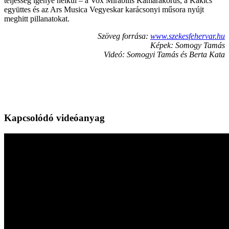
teljesség igénye nélkül – a Vox Mirabilis Kamarakórus, a Kákics
együttes és az Ars Musica Vegyeskar karácsonyi műsora nyújt
meghitt pillanatokat.
Szöveg forrása:
www.szekesfehervar.hu
Képek: Somogy Tamás
Videó: Somogyi Tamás és Berta Kata
Kapcsolódó videóanyag