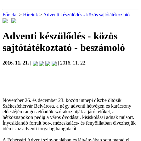
Főoldal
>
Híreink
>
Adventi készülődés - közös sajtótátékoztató
Adventi készülődés - közös
sajtótátékoztató
- beszámoló
2016. 11. 21. |
| 2016. 11. 22.
November 26. és december 23. között ünnepi díszbe öltözik
Székesfehérvár Belvárosa, a négy adventi hétvégén és karácsony
előestéjén rangos előadók szórakoztatják a járókelőket, a
hétköznapokon pedig a város óvodásai, kisiskolásai adnak műsort.
Ínycsiklandó forralt bor-, mézeskalács- és fenyőillatban élvezhetjük
idén is az adventi forgatag hangulatát.
A Fehérvári Advent színvonalában és látványában sem marad el