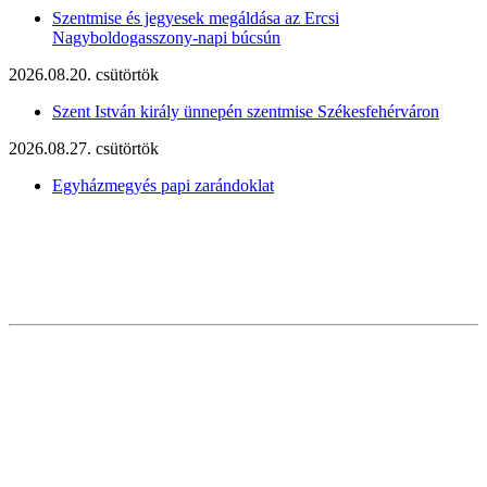
Szentmise és jegyesek megáldása az Ercsi
Nagyboldogasszony-napi búcsún
2026.08.20. csütörtök
Szent István király ünnepén szentmise Székesfehérváron
2026.08.27. csütörtök
Egyházmegyés papi zarándoklat