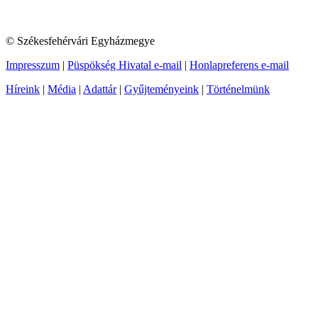
© Székesfehérvári Egyházmegye
Impresszum
|
Püspökség Hivatal e-mail
|
Honlapreferens e-mail
Híreink
|
Média
|
Adattár
|
Gyűjteményeink
|
Történelmünk