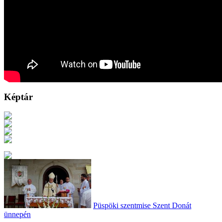
Képtár
Püspöki szentmise Szent Donát
ünnepén