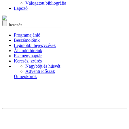
Válogatott bibliográfia
Lapozó
Programajánló
Beszámolóink
Legutóbbi bejegyzések
Állandó híreink
Eseménynaptár
Keresés, szűrés
Nagyböjt és húsvét
Adventi időszak
Ünnepkörök