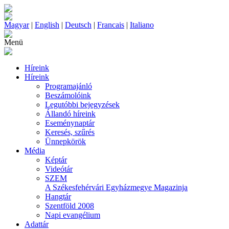
Magyar
|
English
|
Deutsch
|
Francais
|
Italiano
Menü
Híreink
Híreink
Programajánló
Beszámolóink
Legutóbbi bejegyzések
Állandó híreink
Eseménynaptár
Keresés, szűrés
Ünnepkörök
Média
Képtár
Videótár
SZEM
A Székesfehérvári Egyházmegye Magazinja
Hangtár
Szentföld 2008
Napi evangélium
Adattár