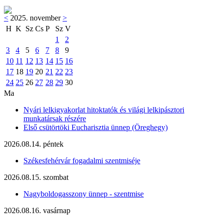
<
2025. november
>
H
K
Sz
Cs
P
Sz
V
1
2
3
4
5
6
7
8
9
10
11
12
13
14
15
16
17
18
19
20
21
22
23
24
25
26
27
28
29
30
Ma
Nyári lelkigyakorlat hitoktatók és világi lelkipásztori
munkatársak részére
Első csütörtöki Eucharisztia ünnep (Öreghegy)
2026.08.14. péntek
Székesfehérvár fogadalmi szentmiséje
2026.08.15. szombat
Nagyboldogasszony ünnep - szentmise
2026.08.16. vasárnap