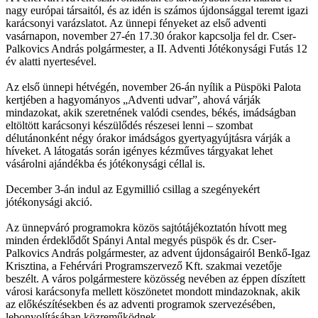
nagy európai társaitól, és az idén is számos újdonsággal teremt igazi
karácsonyi varázslatot. Az ünnepi fényeket az első adventi
vasárnapon, november 27-én 17.30 órakor kapcsolja fel dr. Cser-
Palkovics András polgármester, a II. Adventi Jótékonysági Futás 12
év alatti nyertesével.
Az első ünnepi hétvégén, november 26-án nyílik a Püspöki Palota
kertjében a hagyományos „Adventi udvar”, ahová várják
mindazokat, akik szeretnének valódi csendes, békés, imádságban
eltöltött karácsonyi készülődés részesei lenni – szombat
délutánonként négy órakor imádságos gyertyagyújtásra várják a
híveket. A látogatás során igényes kézműves tárgyakat lehet
vásárolni ajándékba és jótékonysági céllal is.
December 3-án indul az Egymillió csillag a szegényekért
jótékonysági akció.
Az ünnepváró programokra közös sajtótájékoztatón hívott meg
minden érdeklődőt Spányi Antal megyés püspök és dr. Cser-
Palkovics András polgármester, az advent újdonságairól Benkő-Igaz
Krisztina, a Fehérvári Programszervező Kft. szakmai vezetője
beszélt. A város polgármestere közösség nevében az éppen díszített
városi karácsonyfa mellett köszönetet mondott mindazoknak, akik
az előkészítésekben és az adventi programok szervezésében,
lebonyolításában közreműködnek.