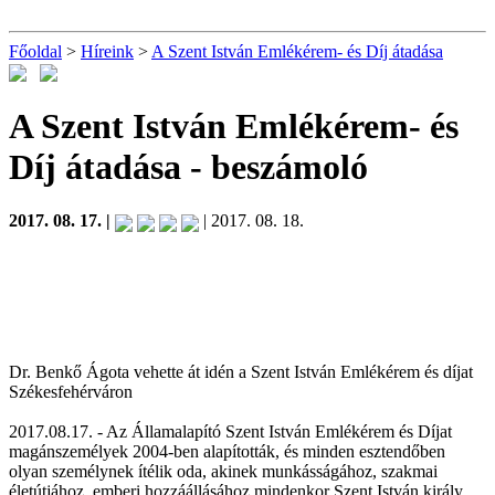
Főoldal
>
Híreink
>
A Szent István Emlékérem- és Díj átadása
A Szent István Emlékérem- és
Díj átadása
- beszámoló
2017. 08. 17. |
| 2017. 08. 18.
Dr. Benkő Ágota vehette át idén a Szent István Emlékérem és díjat
Székesfehérváron
2017.08.17. - Az Államalapító Szent István Emlékérem és Díjat
magánszemélyek 2004-ben alapították, és minden esztendőben
olyan személynek ítélik oda, akinek munkásságához, szakmai
életútjához, emberi hozzáállásához mindenkor Szent István király