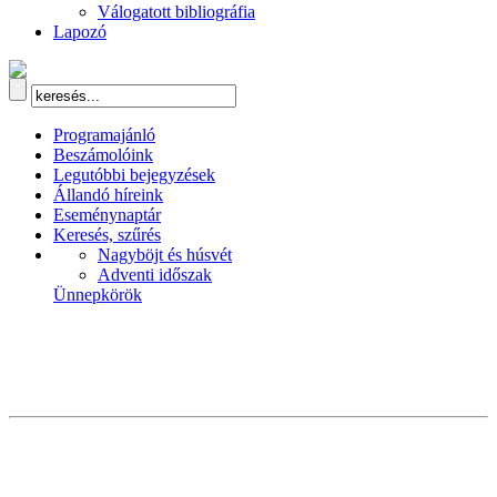
Válogatott bibliográfia
Lapozó
Programajánló
Beszámolóink
Legutóbbi bejegyzések
Állandó híreink
Eseménynaptár
Keresés, szűrés
Nagyböjt és húsvét
Adventi időszak
Ünnepkörök