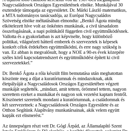
Nagycsaládosok Országos Egyesületének elnöke. Munkájával 30
esztendeje támogatja az egyesületet. Dr. Márki László matematikus,
a MTA tudományos tanácsadója, az Európai Nagycsaládos
Szövetség elnöke méltatásában elmondta: „Benkő Ágota mindig
elkötelezett híve volt az önkéntes munkának, a civil társadalom
összefogásának, a napi politikától független civil együttműködésnek.
Vallotta és a gyakorlatban is azt képviselte, hogy különböző
politikai, világnézeti hátterű emberek és szervezetek is képesek
konkrét célok érdekében együttműködni, és erre nagy szükség is
van. Ez abban is megvalósult, hogy a NOE a 90-es évek közepére
széles körű kapcsolatrendszert és együttműködést épített ki civil
szervezetekkel.”
Dr. Benkő Ágota a róla készült film bemutatása után meghatottan
köszönte meg a díjat a kuratóriumnak és mindazoknak, akik
életpályáját a Nagycsaládosok Országos Egyesületében végzett
munkáját segítették. „mindazt, amit tettem, örömmel tettem, nagyon
szerettem ezeket a munkákat és nagyon sok vezetést kaptam fentről.
Köszönetet szeretnék mondani a kuratóriumnak, a családomnak és
két szervezetnek: a Nagycsaládosok Országos Egyesülete és az
Otthon Segítünk Alapítvány munkatársainak, akik velem együtt
kapják ezt elismerést.”
Az ünnepségen részt vett Dr. Gógl Árpád, az Államalapító Szent