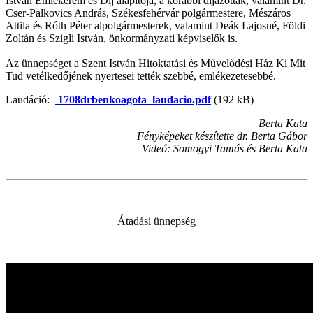
István Emlékérem és Díj alapítója, a korábbi díjazottak, valamint Dr.
Cser-Palkovics András, Székesfehérvár polgármestere, Mészáros
Attila és Róth Péter alpolgármesterek, valamint Deák Lajosné, Földi
Zoltán és Szigli István, önkormányzati képviselők is.
Az ünnepséget a Szent István Hitoktatási és Művelődési Ház Ki Mit
Tud vetélkedőjének nyertesei tették szebbé, emlékezetesebbé.
Laudáció:
1708drbenkoagota_laudacio.pdf
(192 kB)
Berta Kata
Fényképeket készítette dr. Berta Gábor
Videó: Somogyi Tamás és Berta Kata
Átadási ünnepség