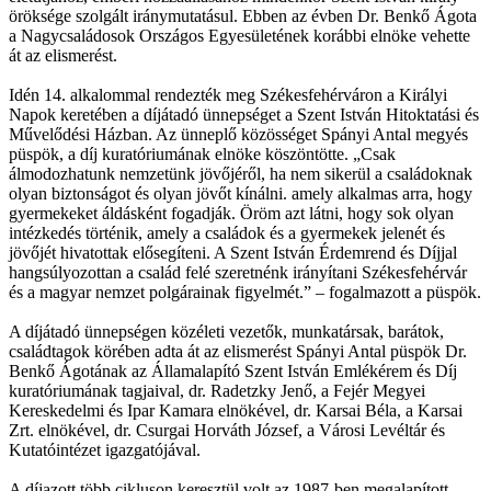
öröksége szolgált iránymutatásul. Ebben az évben Dr. Benkő Ágota
a Nagycsaládosok Országos Egyesületének korábbi elnöke vehette
át az elismerést.
Idén 14. alkalommal rendezték meg Székesfehérváron a Királyi
Napok keretében a díjátadó ünnepséget a Szent István Hitoktatási és
Művelődési Házban. Az ünneplő közösséget Spányi Antal megyés
püspök, a díj kuratóriumának elnöke köszöntötte. „Csak
álmodozhatunk nemzetünk jövőjéről, ha nem sikerül a családoknak
olyan biztonságot és olyan jövőt kínálni. amely alkalmas arra, hogy
gyermekeket áldásként fogadják. Öröm azt látni, hogy sok olyan
intézkedés történik, amely a családok és a gyermekek jelenét és
jövőjét hivatottak elősegíteni. A Szent István Érdemrend és Díjjal
hangsúlyozottan a család felé szeretnénk irányítani Székesfehérvár
és a magyar nemzet polgárainak figyelmét.” – fogalmazott a püspök.
A díjátadó ünnepségen közéleti vezetők, munkatársak, barátok,
családtagok körében adta át az elismerést Spányi Antal püspök Dr.
Benkő Ágotának az Államalapító Szent István Emlékérem és Díj
kuratóriumának tagjaival, dr. Radetzky Jenő, a Fejér Megyei
Kereskedelmi és Ipar Kamara elnökével, dr. Karsai Béla, a Karsai
Zrt. elnökével, dr. Csurgai Horváth József, a Városi Levéltár és
Kutatóintézet igazgatójával.
A díjazott több cikluson keresztül volt az 1987-ben megalapított