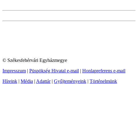
© Székesfehérvári Egyházmegye
Impresszum
|
Püspökség Hivatal e-mail
|
Honlapreferens e-mail
Híreink
|
Média
|
Adattár
|
Gyűjteményeink
|
Történelmünk