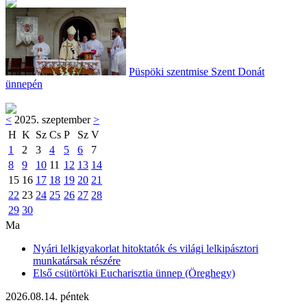
Püspöki szentmise Szent Donát
ünnepén
<
2025. szeptember
>
H
K
Sz
Cs
P
Sz
V
1
2
3
4
5
6
7
8
9
10
11
12
13
14
15
16
17
18
19
20
21
22
23
24
25
26
27
28
29
30
Ma
Nyári lelkigyakorlat hitoktatók és világi lelkipásztori
munkatársak részére
Első csütörtöki Eucharisztia ünnep (Öreghegy)
2026.08.14. péntek