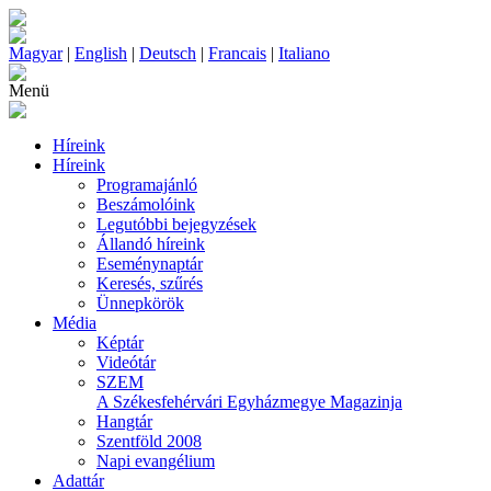
Magyar
|
English
|
Deutsch
|
Francais
|
Italiano
Menü
Híreink
Híreink
Programajánló
Beszámolóink
Legutóbbi bejegyzések
Állandó híreink
Eseménynaptár
Keresés, szűrés
Ünnepkörök
Média
Képtár
Videótár
SZEM
A Székesfehérvári Egyházmegye Magazinja
Hangtár
Szentföld 2008
Napi evangélium
Adattár