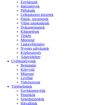
Egyházunk
Intézmények
Plébániák
Lelkipásztori körzetek
Papok, szerzetesek
Világi munkatársak
Dokumentumok
Kitüntetések
Térkép
Miserend
Linkgyűjtemény
Nyertes pályázatok
Közbeszerzés
Adatvédelem
Gyűjteményeink
Bemutatás
Könyvtár
Múzeum
Levéltár
Videósorozat
Történelmünk
Egyházmegyénk
Püspökök
Segédpüspökök
Hitvallóink