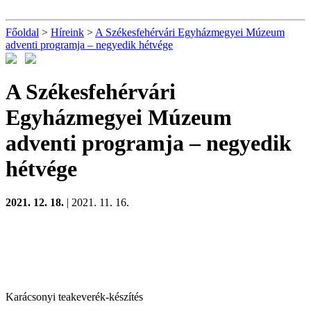
Főoldal
>
Híreink
>
A Székesfehérvári Egyházmegyei Múzeum
adventi programja – negyedik hétvége
A Székesfehérvári
Egyházmegyei Múzeum
adventi programja – negyedik
hétvége
2021. 12. 18.
| 2021. 11. 16.
Karácsonyi teakeverék-készítés