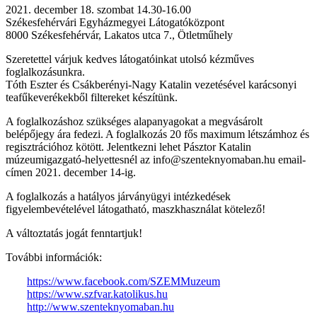
2021. december 18. szombat 14.30-16.00
Székesfehérvári Egyházmegyei Látogatóközpont
8000 Székesfehérvár, Lakatos utca 7., Ötletműhely
Szeretettel várjuk kedves látogatóinkat utolsó kézműves
foglalkozásunkra.
Tóth Eszter és Csákberényi-Nagy Katalin vezetésével karácsonyi
teafűkeverékekből filtereket készítünk.
A foglalkozáshoz szükséges alapanyagokat a megvásárolt
belépőjegy ára fedezi. A foglalkozás 20 fős maximum létszámhoz és
regisztrációhoz kötött. Jelentkezni lehet Pásztor Katalin
múzeumigazgató-helyettesnél az info@szenteknyomaban.hu email-
címen 2021. december 14-ig.
A foglalkozás a hatályos járványügyi intézkedések
figyelembevételével látogatható, maszkhasználat kötelező!
A változtatás jogát fenntartjuk!
További információk:
https://www.facebook.com/SZEMMuzeum
https://www.szfvar.katolikus.hu
http://www.szenteknyomaban.hu