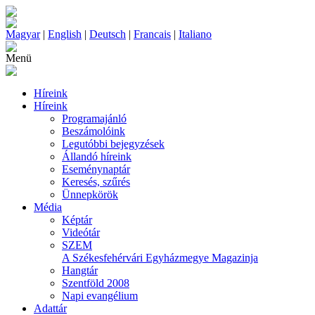
Magyar
|
English
|
Deutsch
|
Francais
|
Italiano
Menü
Híreink
Híreink
Programajánló
Beszámolóink
Legutóbbi bejegyzések
Állandó híreink
Eseménynaptár
Keresés, szűrés
Ünnepkörök
Média
Képtár
Videótár
SZEM
A Székesfehérvári Egyházmegye Magazinja
Hangtár
Szentföld 2008
Napi evangélium
Adattár