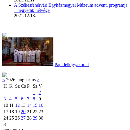
A Székesfehérvári Egyházmegyei Múzeum adventi programja
– negyedik hétvége
2021.12.18.
Papi lelkigyakorlat
<
2026. augusztus
>
H
K
Sz
Cs
P
Sz
V
1
2
3
4
5
6
7
8
9
10
11
12
13
14
15
16
17
18
19
20
21
22
23
24
25
26
27
28
29
30
31