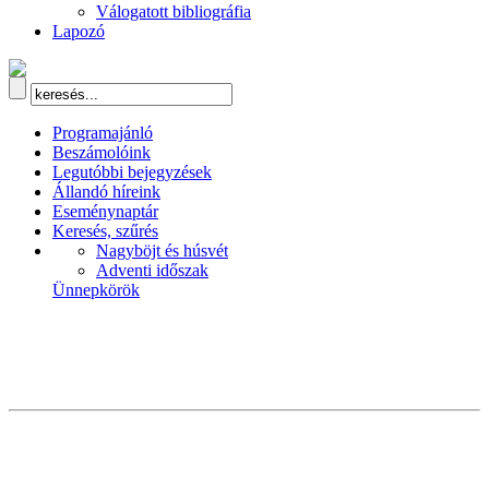
Válogatott bibliográfia
Lapozó
Programajánló
Beszámolóink
Legutóbbi bejegyzések
Állandó híreink
Eseménynaptár
Keresés, szűrés
Nagyböjt és húsvét
Adventi időszak
Ünnepkörök