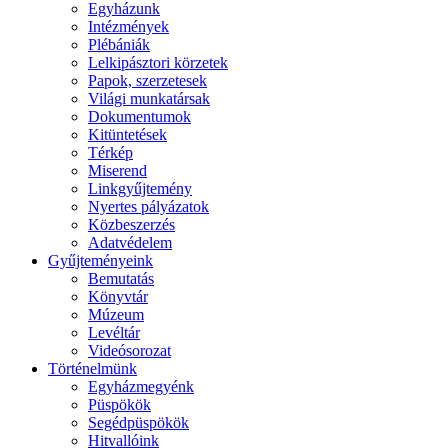
Egyházunk
Intézmények
Plébániák
Lelkipásztori körzetek
Papok, szerzetesek
Világi munkatársak
Dokumentumok
Kitüntetések
Térkép
Miserend
Linkgyűjtemény
Nyertes pályázatok
Közbeszerzés
Adatvédelem
Gyűjteményeink
Bemutatás
Könyvtár
Múzeum
Levéltár
Videósorozat
Történelmünk
Egyházmegyénk
Püspökök
Segédpüspökök
Hitvallóink