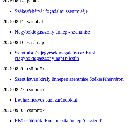
2026.08.14. péntek
Székesfehérvár fogadalmi szentmiséje
2026.08.15. szombat
Nagyboldogasszony ünnep - szentmise
2026.08.16. vasárnap
Szentmise és jegyesek megáldása az Ercsi
Nagyboldogasszony-napi búcsún
2026.08.20. csütörtök
Szent István király ünnepén szentmise Székesfehérváron
2026.08.27. csütörtök
Egyházmegyés papi zarándoklat
2026.09.03. csütörtök
Első csütörtöki Eucharisztia ünnep (Ciszterci)