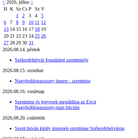
<
2026. július
>
H
K
Sz
Cs
P
Sz
V
1
2
3
4
5
6
7
8
9
10
11
12
13
14
15
16
17
18
19
20
21
22
23
24
25
26
27
28
29
30
31
2026.08.14. péntek
Székesfehérvár fogadalmi szentmiséje
2026.08.15. szombat
Nagyboldogasszony ünnep - szentmise
2026.08.16. vasárnap
Szentmise és jegyesek megáldása az Ercsi
Nagyboldogasszony-napi búcsún
2026.08.20. csütörtök
Szent István király ünnepén szentmise Székesfehérváron