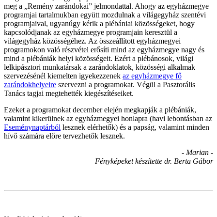
meg a „Remény zarándokai” jelmondattal. Ahogy az egyházmegye
programjai tartalmukban együtt mozdulnak a világegyház szentévi
programjaival, ugyanúgy kérik a plébániai közösségeket, hogy
kapcsolódjanak az egyházmegye programjain keresztül a
világegyház közösségéhez. Az összeállított egyházmegyei
programokon való részvétel erősíti mind az egyházmegye nagy és
mind a plébániák helyi közösségeit. Ezért a plébánosok, világi
lelkipásztori munkatársak a zarándoklatok, közösségi alkalmak
szervezésénél kiemelten igyekezzenek
az egyházmegye fő
zarándokhelyeire
szervezni a programokat. Végül a Pasztorális
Tanács tagjai megtehették kiegészítéseiket.
Ezeket a programokat december elején megkapják a plébániák,
valamint kikerülnek az egyházmegyei honlapra (havi lebontásban az
Eseménynaptárból
lesznek elérhetők) és a papság, valamint minden
hívő számára előre tervezhetők lesznek.
- Marian -
Fényképeket készítette dr. Berta Gábor