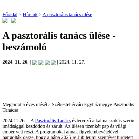
Főoldal
>
Híreink
>
A pasztorális tanács ülése
A pasztorális tanács ülése
-
beszámoló
2024. 11. 26. |
| 2024. 11. 27.
Megtartotta éves ülését a Székesfehérvári Egyházmegye Pasztorális
Tanácsa
2024.11.26. – A
Pasztorális Tanács
évtervező alkalma szokás szerint
imádsággal kezdődött és zárult. Az ülésen tizenkét pap és világi
ember vett részt. A programokat annak figyelembevételével
hangolták össze, hogy a pápa 2025-re Jubileumi szentévet hirdetett