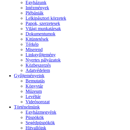
Egyházunk
Intézmények
Plébániák
Lelkipásztori körzetek
Papok, szerzetesek
Világi munkatársak
Dokumentumok
Kitüntetések
Térkép
Miserend
Linkgyűjtemény
Nyertes pályázatok
Közbeszerzés
Adatvédelem
Gyűjteményeink
Bemutatás
Könyvtár
Múzeum
Levéltár
Videósorozat
Történelmünk
Egyházmegyénk
Püspökök
Segédpüspökök
Hitvallóink