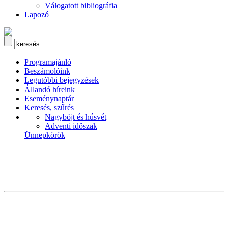
Válogatott bibliográfia
Lapozó
Programajánló
Beszámolóink
Legutóbbi bejegyzések
Állandó híreink
Eseménynaptár
Keresés, szűrés
Nagyböjt és húsvét
Adventi időszak
Ünnepkörök