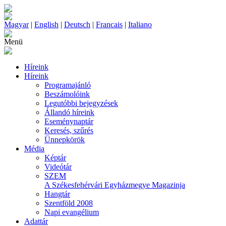
Magyar
|
English
|
Deutsch
|
Francais
|
Italiano
Menü
Híreink
Híreink
Programajánló
Beszámolóink
Legutóbbi bejegyzések
Állandó híreink
Eseménynaptár
Keresés, szűrés
Ünnepkörök
Média
Képtár
Videótár
SZEM
A Székesfehérvári Egyházmegye Magazinja
Hangtár
Szentföld 2008
Napi evangélium
Adattár