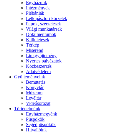
Egyházunk
Intézmények
Plébániák
Lelkipásztori körzetek
Papok, szerzetesek
Világi munkatársak
Dokumentumok
Kitüntetések
Térkép
Miserend
Linkgyűjtemény
Nyertes pályázatok
Közbeszerzés
Adatvédelem
Gyűjteményeink
Bemutatás
Könyvtár
Múzeum
Levéltár
Videósorozat
Történelmünk
Egyházmegyénk
Püspökök
Segédpüspökök
Hitvallóink