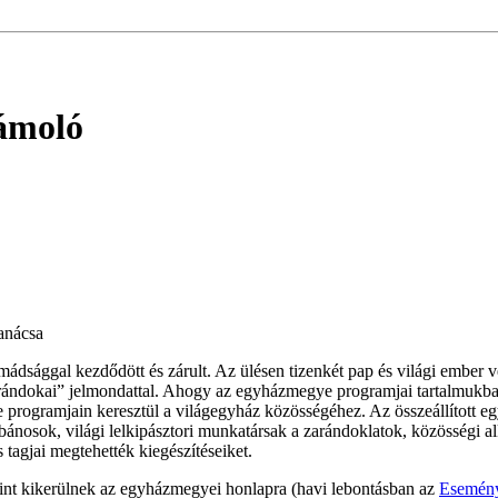
ámoló
anácsa
mádsággal kezdődött és zárult. Az ülésen tizenkét pap és világi ember 
arándokai” jelmondattal. Ahogy az egyházmegye programjai tartalmukb
programjain keresztül a világegyház közösségéhez. Az összeállított e
bánosok, világi lelkipásztori munkatársak a zarándoklatok, közösségi
tagjai megtehették kiegészítéseiket.
int kikerülnek az egyházmegyei honlapra (havi lebontásban az
Esemény