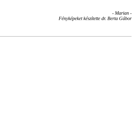
- Marian -
Fényképeket készítette dr. Berta Gábor