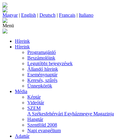
Magyar
|
English
|
Deutsch
|
Francais
|
Italiano
Menü
Híreink
Híreink
Programajánló
Beszámolóink
Legutóbbi bejegyzések
Állandó híreink
Eseménynaptár
Keresés, szűrés
Ünnepkörök
Média
Képtár
Videótár
SZEM
A Székesfehérvári Egyházmegye Magazinja
Hangtár
Szentföld 2008
Napi evangélium
Adattár