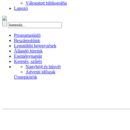
Válogatott bibliográfia
Lapozó
Programajánló
Beszámolóink
Legutóbbi bejegyzések
Állandó híreink
Eseménynaptár
Keresés, szűrés
Nagyböjt és húsvét
Adventi időszak
Ünnepkörök