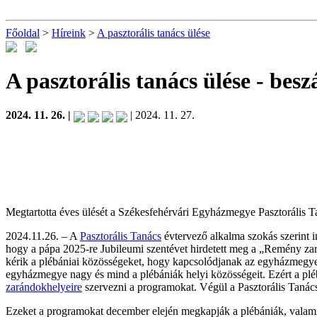
Főoldal
>
Híreink
>
A pasztorális tanács ülése
A pasztorális tanács ülése
- besz
2024. 11. 26. |
| 2024. 11. 27.
Megtartotta éves ülését a Székesfehérvári Egyházmegye Pasztorális T
2024.11.26. – A
Pasztorális Tanács
évtervező alkalma szokás szerint i
hogy a pápa 2025-re Jubileumi szentévet hirdetett meg a „Remény z
kérik a plébániai közösségeket, hogy kapcsolódjanak az egyházmegye 
egyházmegye nagy és mind a plébániák helyi közösségeit. Ezért a plé
zarándokhelyeire
szervezni a programokat. Végül a Pasztorális Tanács 
Ezeket a programokat december elején megkapják a plébániák, valam