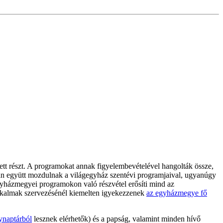
vett részt. A programokat annak figyelembevételével hangolták össze,
an együtt mozdulnak a világegyház szentévi programjaival, ugyanúgy
gyházmegyei programokon való részvétel erősíti mind az
 alkalmak szervezésénél kiemelten igyekezzenek
az egyházmegye fő
naptárból
lesznek elérhetők) és a papság, valamint minden hívő