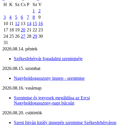
H
K
Sz
Cs
P
Sz
V
1
2
3
4
5
6
7
8
9
10
11
12
13
14
15
16
17
18
19
20
21
22
23
24
25
26
27
28
29
30
31
2026.08.14. péntek
Székesfehérvár fogadalmi szentmiséje
2026.08.15. szombat
Nagyboldogasszony ünnep - szentmise
2026.08.16. vasárnap
Szentmise és jegyesek megáldása az Ercsi
Nagyboldogasszony-napi búcsún
2026.08.20. csütörtök
Szent István király ünnepén szentmise Székesfehérváron