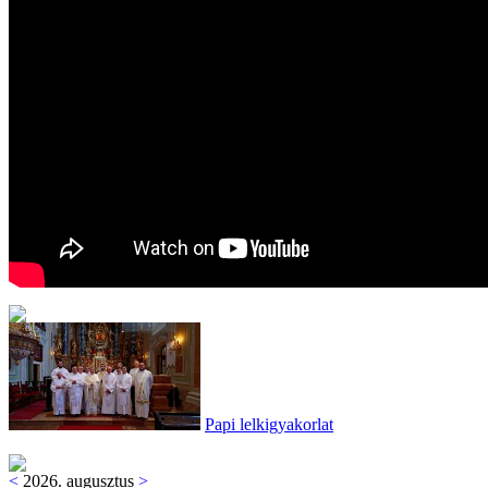
Papi lelkigyakorlat
<
2026. augusztus
>