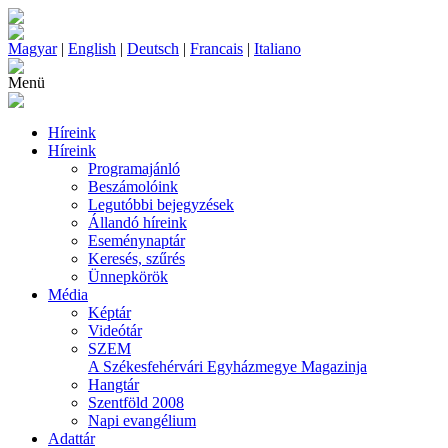
Magyar
|
English
|
Deutsch
|
Francais
|
Italiano
Menü
Híreink
Híreink
Programajánló
Beszámolóink
Legutóbbi bejegyzések
Állandó híreink
Eseménynaptár
Keresés, szűrés
Ünnepkörök
Média
Képtár
Videótár
SZEM
A Székesfehérvári Egyházmegye Magazinja
Hangtár
Szentföld 2008
Napi evangélium
Adattár