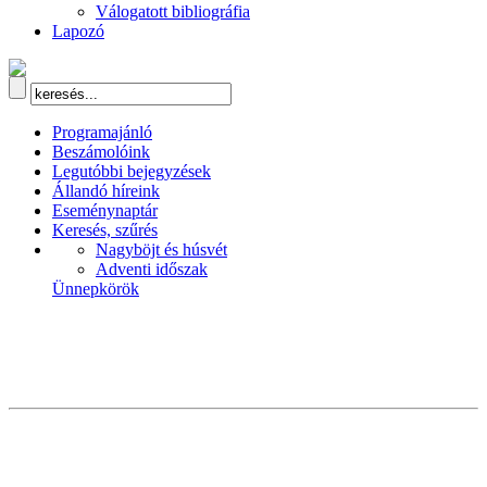
Válogatott bibliográfia
Lapozó
Programajánló
Beszámolóink
Legutóbbi bejegyzések
Állandó híreink
Eseménynaptár
Keresés, szűrés
Nagyböjt és húsvét
Adventi időszak
Ünnepkörök