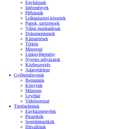
Egyházunk
Intézmények
Plébániák
Lelkipásztori körzetek
Papok, szerzetesek
Világi munkatársak
Dokumentumok
Kitüntetések
Térkép
Miserend
Linkgyűjtemény
Nyertes pályázatok
Közbeszerzés
Adatvédelem
Gyűjteményeink
Bemutatás
Könyvtár
Múzeum
Levéltár
Videósorozat
Történelmünk
Egyházmegyénk
Püspökök
Segédpüspökök
Hitvallóink