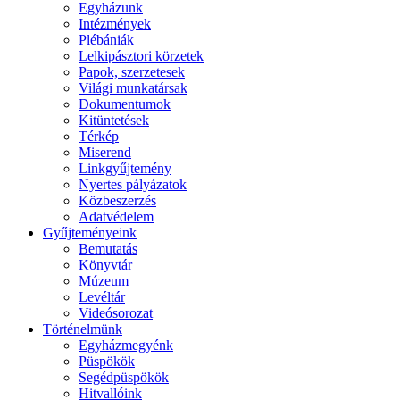
Egyházunk
Intézmények
Plébániák
Lelkipásztori körzetek
Papok, szerzetesek
Világi munkatársak
Dokumentumok
Kitüntetések
Térkép
Miserend
Linkgyűjtemény
Nyertes pályázatok
Közbeszerzés
Adatvédelem
Gyűjteményeink
Bemutatás
Könyvtár
Múzeum
Levéltár
Videósorozat
Történelmünk
Egyházmegyénk
Püspökök
Segédpüspökök
Hitvallóink