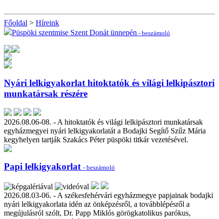
Főoldal
>
Híreink
Püspöki szentmise Szent Donát ünnepén
- beszámoló
Nyári lelkigyakorlat hitoktatók és világi lelkipásztori
munkatársak részére
2026.08.06-08. - A hitoktatók és világi lelkipásztori munkatársak
egyházmegyei nyári lelkigyakorlatát a Bodajki Segítő Szűz Mária
kegyhelyen tartják Szakács Péter püspöki titkár vezetésével.
Papi lelkigyakorlat
- beszámoló
2026.08.03-06. - A székesfehérvári egyházmegye papjainak bodajki
nyári lelkigyakorlata idén az önképzésről, a továbblépésről a
megújulásról szólt, Dr. Papp Miklós görögkatolikus parókus,