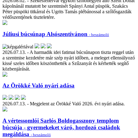
2026.08.02. - Székesfehérvár egykori szőlőhegyén álló Szent Donát
kápolnánál mutatott be szentmisét Spányi Antal püspök, Szakács
Péter püspöki titkárral és Ugrits Tamás plébánossal a szőlősgazdák
védőszentjének tiszteletére.
Júliusi búcsúnap Alsószentivánon
- beszámoló
2026.07.13. - A harmadik idei fatimai búcsúnapon tiszta reggel után
a szentmise kezdetére már szép nyári időben, a meleget ellensúlyozó
kissé szeles időben köszönthették a Szűzanyát és kérhették segítő
közbenjárását.
Az Örökké Való nyári adása
2026.07.13. - Megjelent az Örökké Való 2026. évi nyári adása.
A vértessomlói Sarlós Boldogasszony templom
búcsúja - gyermekeket váró, hordozó családok
megáldása
- beszámoló