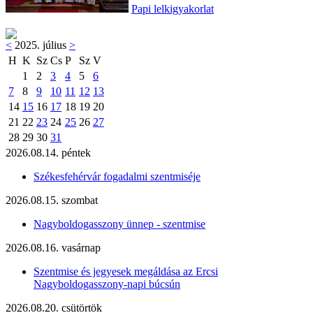
Papi lelkigyakorlat
<
2025. július
>
H
K
Sz
Cs
P
Sz
V
1
2
3
4
5
6
7
8
9
10
11
12
13
14
15
16
17
18
19
20
21
22
23
24
25
26
27
28
29
30
31
2026.08.14. péntek
Székesfehérvár fogadalmi szentmiséje
2026.08.15. szombat
Nagyboldogasszony ünnep - szentmise
2026.08.16. vasárnap
Szentmise és jegyesek megáldása az Ercsi
Nagyboldogasszony-napi búcsún
2026.08.20. csütörtök