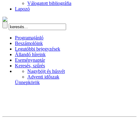
Válogatott bibliográfia
Lapozó
Programajánló
Beszámolóink
Legutóbbi bejegyzések
Állandó híreink
Eseménynaptár
Keresés, szűrés
Nagyböjt és húsvét
Adventi időszak
Ünnepkörök