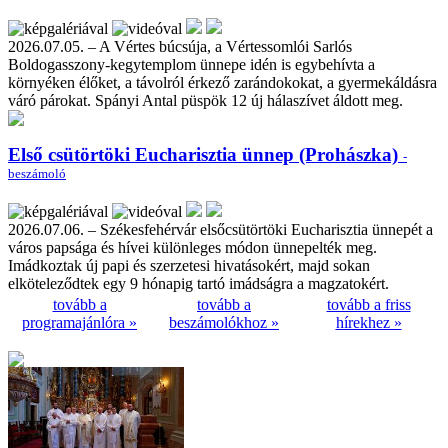
2026.07.05. – A Vértes búcsúja, a Vértessomlói Sarlós
Boldogasszony-kegytemplom ünnepe idén is egybehívta a
környéken élőket, a távolról érkező zarándokokat, a gyermekáldásra
váró párokat. Spányi Antal püspök 12 új hálaszívet áldott meg.
Első csütörtöki Eucharisztia ünnep (Prohászka)
-
beszámoló
2026.07.06. – Székesfehérvár elsőcsütörtöki Eucharisztia ünnepét a
város papsága és hívei különleges módon ünnepelték meg.
Imádkoztak új papi és szerzetesi hivatásokért, majd sokan
elköteleződtek egy 9 hónapig tartó imádságra a magzatokért.
tovább a
tovább a
tovább a friss
programajánlóra »
beszámolókhoz »
hírekhez »