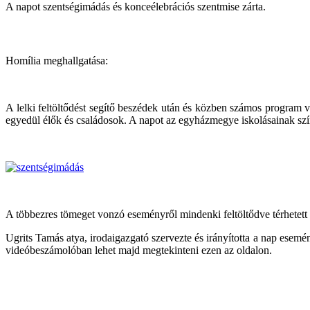
A napot szentségimádás és konceélebrációs szentmise zárta.
Homília meghallgatása:
A lelki feltöltődést segítő beszédek után és közben számos program 
egyedül élők és családosok. A napot az egyházmegye iskolásainak szín
A többezres tömeget vonzó eseményről mindenki feltöltődve térhetett
Ugrits Tamás atya, irodaigazgató szervezte és irányította a nap esemé
videóbeszámolóban lehet majd megtekinteni ezen az oldalon.