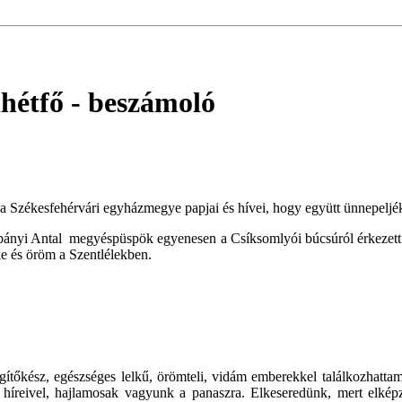
hétfő
- beszámoló
k a Székesfehérvári egyházmegye papjai és hívei, hogy együtt ünnepelj
nyi Antal megyéspüspök egyenesen a Csíksomlyói búcsúról érkezett. El
ke és öröm a Szentlélekben.
 Segítőkész, egészséges lelkű, örömteli, vidám emberekkel találkozhat
 híreivel, hajlamosak vagyunk a panaszra. Elkeseredünk, mert elkép