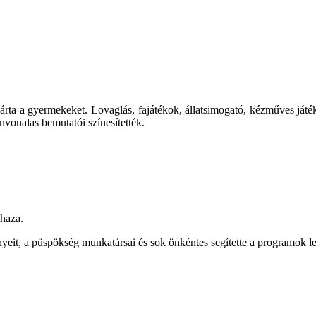
várta a gyermekeket. Lovaglás, fajátékok, állatsimogató, kézműves játé
vonalas bemutatói színesítették.
 haza.
nyeit, a püspökség munkatársai és sok önkéntes segítette a programok le