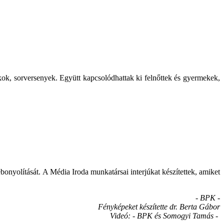
kok, sorversenyek. Együtt kapcsolódhattak ki felnőttek és gyermekek,
bonyolítását. A Média Iroda munkatársai interjúkat készítettek, amiket
- BPK -
Fényképeket készítette dr. Berta Gábo
r
Videó: - BPK és Somogyi Tamás -