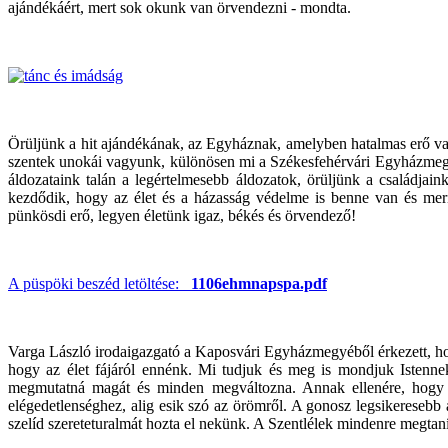
ajándékáért, mert sok okunk van örvendezni - mondta.
Örüljünk a hit ajándékának, az Egyháznak, amelyben hatalmas erő van.
szentek unokái vagyunk, különösen mi a Székesfehérvári Egyházme
áldozataink talán a legértelmesebb áldozatok, örüljünk a családjain
kezdődik, hogy az élet és a házasság védelme is benne van és meri
pünkösdi erő, legyen életünk igaz, békés és örvendező!
A püspöki beszéd letöltése:
1106ehmnapspa.pdf
Varga László irodaigazgató a Kaposvári Egyházmegyéből érkezett, hog
hogy az élet fájáról ennénk. Mi tudjuk és meg is mondjuk Istenne
megmutatná magát és minden megváltozna. Annak ellenére, hogy 
elégedetlenséghez, alig esik szó az örömről. A gonosz legsikeresebb
szelíd szereteturalmát hozta el nekünk. A Szentlélek mindenre megtaní