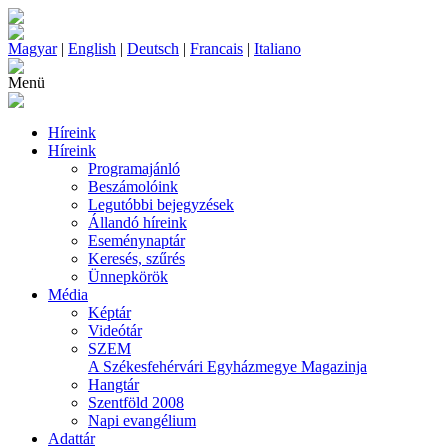
Magyar
|
English
|
Deutsch
|
Francais
|
Italiano
Menü
Híreink
Híreink
Programajánló
Beszámolóink
Legutóbbi bejegyzések
Állandó híreink
Eseménynaptár
Keresés, szűrés
Ünnepkörök
Média
Képtár
Videótár
SZEM
A Székesfehérvári Egyházmegye Magazinja
Hangtár
Szentföld 2008
Napi evangélium
Adattár