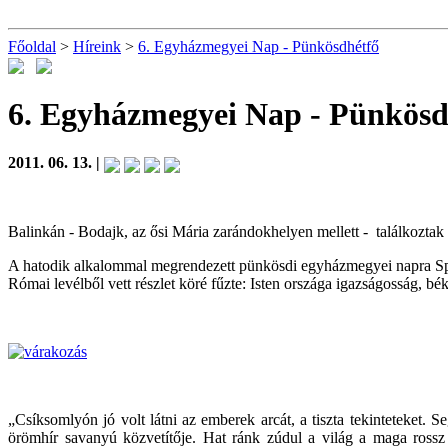
Főoldal
>
Híreink
>
6. Egyházmegyei Nap - Pünkösdhétfő
6. Egyházmegyei Nap - Pünkösd
2011. 06. 13. |
Balinkán - Bodajk, az ősi Mária zarándokhelyen mellett - találkozta
A hatodik alkalommal megrendezett pünkösdi egyházmegyei napra Spá
Római levélből vett részlet köré fűzte: Isten országa igazságosság, bé
„Csíksomlyón jó volt látni az emberek arcát, a tiszta tekinteteket.
örömhír savanyú közvetítője. Hat ránk zúdul a világ a maga rossz