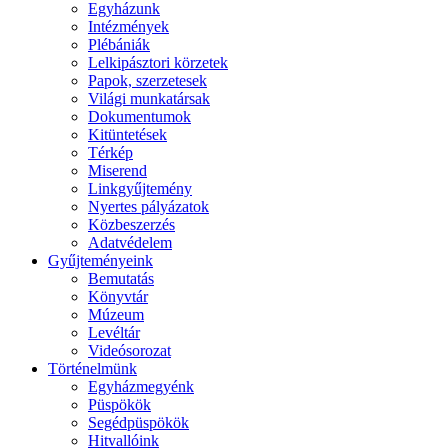
Egyházunk
Intézmények
Plébániák
Lelkipásztori körzetek
Papok, szerzetesek
Világi munkatársak
Dokumentumok
Kitüntetések
Térkép
Miserend
Linkgyűjtemény
Nyertes pályázatok
Közbeszerzés
Adatvédelem
Gyűjteményeink
Bemutatás
Könyvtár
Múzeum
Levéltár
Videósorozat
Történelmünk
Egyházmegyénk
Püspökök
Segédpüspökök
Hitvallóink