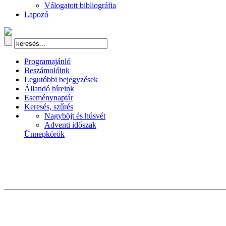
Válogatott bibliográfia
Lapozó
Programajánló
Beszámolóink
Legutóbbi bejegyzések
Állandó híreink
Eseménynaptár
Keresés, szűrés
Nagyböjt és húsvét
Adventi időszak
Ünnepkörök