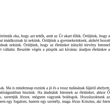
örömük oka, hogy azt tették, amit az Úr akart tőlük. Örüljünk, hogy a
kat imádkoznak ki nekünk. Örüljünk a gyermekeinknek, akikért hozott
 adnak nekünk. Örüljünk, hogy az életünket irányító törvény Istennel
 vállalni. Beszéde végén a püspök azt kívánta: áradjon életünkre a
. Ma is mindennap eszünk a jó és a rossz tudásának fájáról ahelyett,
hatóságunkban hiszünk. Ha átadnánk Istennek az életünket, akkor Ő
k, szeretjük Jézust, mégsem vagyunk boldogok. Hozzászoktunk az
a nem egy fogalom, hanem egy személy, maga Jézus Krisztus, aki Isten