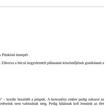
ék Pünkösd ünnepét.
hozva a búcsú kegyelemteli pillanatait köszöntőjének gondolatait a
tam” – kezdte beszédét a püspök. A keresztény ember pedig sokszor az
zeléseink nem valósulnak meg. Pedig hálásnak kell lennünk az élet