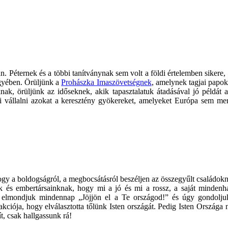
 Péternek és a többi tanítványnak sem volt a földi értelemben sikere, 
gyében. Örüljünk a
Prohászka Imaszövetségnek
, amelynek tagjai papo
knak, örüljünk az időseknek, akik tapasztalatuk átadásával jó példát
 vállalni azokat a keresztény gyökereket, amelyeket Európa sem mert
y a boldogságról, a megbocsátásról beszéljen az összegyűlt családoknak
k és embertársainknak, hogy mi a jó és mi a rossz, a saját minden
elmondjuk mindennap „Jöjjön el a Te országod!” és úgy gondolju
 akciója, hogy elválasztotta tőlünk Isten országát. Pedig Isten Ország
t, csak hallgassunk rá!