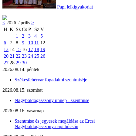
Papi lelkigyakorlat
<
2026. április
>
H
K
Sz
Cs
P
Sz
V
1
2
3
4
5
6
7
8
9
10
11
12
13
14
15
16
17
18
19
20
21
22
23
24
25
26
27
28
29
30
2026.08.14. péntek
Székesfehérvár fogadalmi szentmiséje
2026.08.15. szombat
Nagyboldogasszony ünnep - szentmise
2026.08.16. vasárnap
Szentmise és jegyesek megáldása az Ercsi
Nagyboldogasszony-napi búcsún