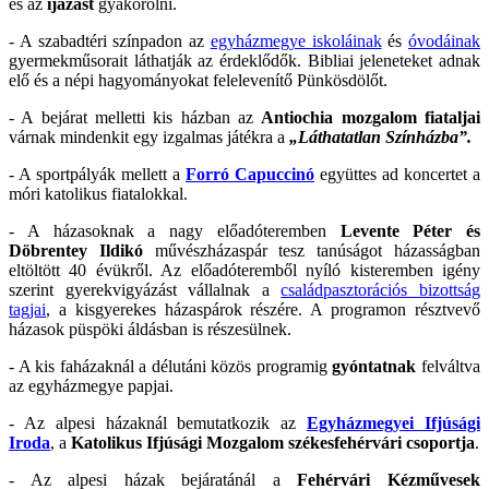
és az
íjazást
gyakorolni.
- A szabadtéri színpadon az
egyházmegye iskoláinak
és
óvodáinak
gyermekműsorait láthatják az érdeklődők. Bibliai jeleneteket adnak
elő és a népi hagyományokat felelevenítő Pünkösdölőt.
- A bejárat melletti kis házban az
Antiochia mozgalom fiataljai
várnak mindenkit egy izgalmas játékra a
„Láthatatlan Színházba”.
- A sportpályák mellett a
Forró Capuccinó
együttes ad koncertet a
móri katolikus fiatalokkal.
- A házasoknak a nagy előadóteremben
Levente Péter és
Döbrentey Ildikó
művészházaspár tesz tanúságot házasságban
eltöltött 40 évükről. Az előadóteremből nyíló kisteremben igény
szerint gyerekvigyázást vállalnak a
családpasztorációs bizottság
tagjai
, a kisgyerekes házaspárok részére. A programon résztvevő
házasok püspöki áldásban is részesülnek.
- A kis faházaknál a délutáni közös programig
gyóntatnak
felváltva
az egyházmegye papjai.
- Az alpesi házaknál bemutatkozik az
Egyházmegyei Ifjúsági
Iroda
, a
Katolikus Ifjúsági Mozgalom székesfehérvári csoportja
.
- Az alpesi házak bejáratánál a
Fehérvári Kézművesek