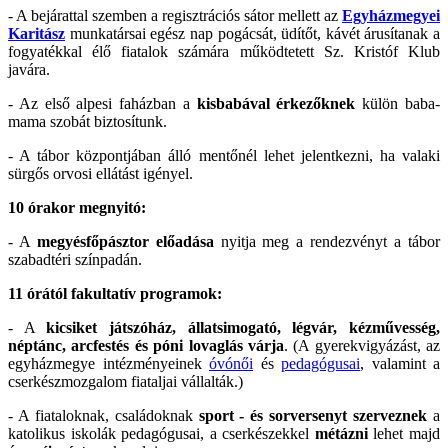
- A bejárattal szemben a regisztrációs sátor mellett az
Egyházmegyei
Karitász
munkatársai egész nap pogácsát, üdítőt, kávét árusítanak a
fogyatékkal élő fiatalok számára működtetett Sz. Kristóf Klub
javára.
- Az első alpesi faházban a
kisbabával érkezőknek
külön baba-
mama szobát biztosítunk.
- A tábor központjában álló mentőnél lehet jelentkezni, ha valaki
sürgős orvosi ellátást igényel.
10 órakor megnyitó:
- A
megyésfőpásztor előadása
nyitja meg a rendezvényt a tábor
szabadtéri színpadán.
11 órától fakultatív programok:
- A
kicsiket játszóház, állatsimogató, légvár, kézművesség,
néptánc, arcfestés és póni lovaglás várja
. (A gyerekvigyázást, az
egyházmegye intézményeinek
óvónői
és
pedagógusai
, valamint a
cserkészmozgalom fiataljai vállalták.)
- A fiataloknak, családoknak
sport - és sorversenyt szerveznek
a
katolikus iskolák pedagógusai, a cserkészekkel
métázni
lehet majd