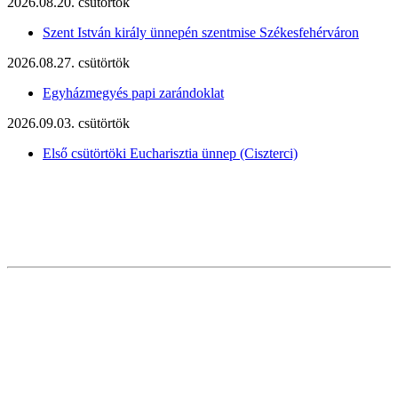
2026.08.20. csütörtök
Szent István király ünnepén szentmise Székesfehérváron
2026.08.27. csütörtök
Egyházmegyés papi zarándoklat
2026.09.03. csütörtök
Első csütörtöki Eucharisztia ünnep (Ciszterci)