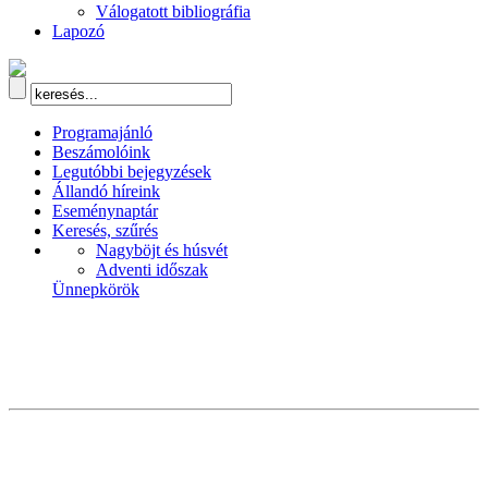
Válogatott bibliográfia
Lapozó
Programajánló
Beszámolóink
Legutóbbi bejegyzések
Állandó híreink
Eseménynaptár
Keresés, szűrés
Nagyböjt és húsvét
Adventi időszak
Ünnepkörök