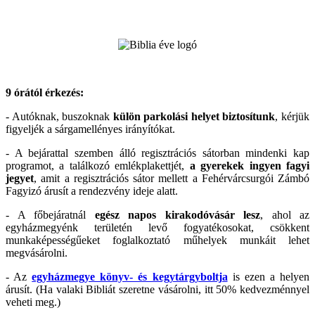
9 órától érkezés:
- Autóknak, buszoknak
külön parkolási helyet biztosítunk
, kérjük
figyeljék a sárgamellényes irányítókat.
- A bejárattal szemben álló regisztrációs sátorban mindenki kap
programot, a találkozó emlékplakettjét,
a gyerekek ingyen fagyi
jegyet
, amit a regisztrációs sátor mellett a Fehérvárcsurgói Zámbó
Fagyizó árusít a rendezvény ideje alatt.
- A főbejáratnál
egész napos kirakodóvásár lesz
, ahol az
egyházmegyénk területén levő fogyatékosokat, csökkent
munkaképességűeket foglalkoztató műhelyek munkáit lehet
megvásárolni.
- Az
egyházmegye könyv- és kegytárgyboltja
is ezen a helyen
árusít. (Ha valaki Bibliát szeretne vásárolni, itt 50% kedvezménnyel
veheti meg.)