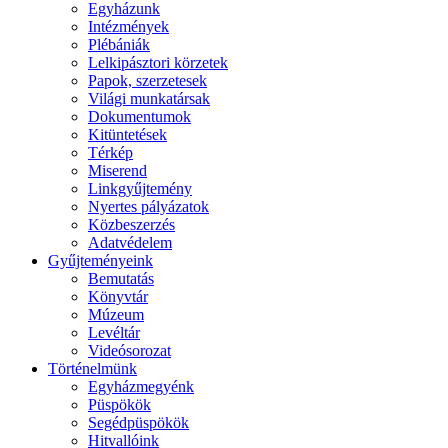
Egyházunk
Intézmények
Plébániák
Lelkipásztori körzetek
Papok, szerzetesek
Világi munkatársak
Dokumentumok
Kitüntetések
Térkép
Miserend
Linkgyűjtemény
Nyertes pályázatok
Közbeszerzés
Adatvédelem
Gyűjteményeink
Bemutatás
Könyvtár
Múzeum
Levéltár
Videósorozat
Történelmünk
Egyházmegyénk
Püspökök
Segédpüspökök
Hitvallóink