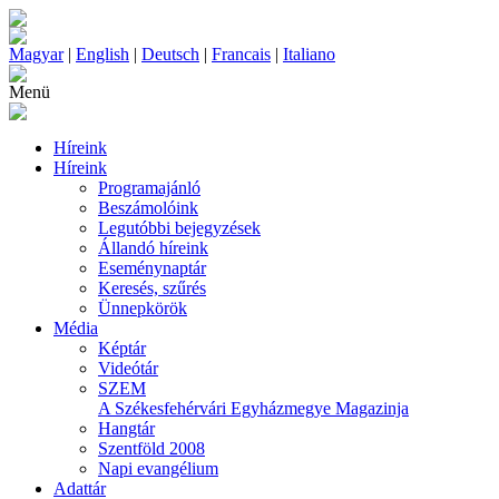
Magyar
|
English
|
Deutsch
|
Francais
|
Italiano
Menü
Híreink
Híreink
Programajánló
Beszámolóink
Legutóbbi bejegyzések
Állandó híreink
Eseménynaptár
Keresés, szűrés
Ünnepkörök
Média
Képtár
Videótár
SZEM
A Székesfehérvári Egyházmegye Magazinja
Hangtár
Szentföld 2008
Napi evangélium
Adattár