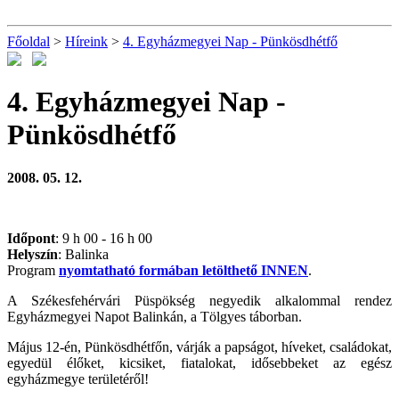
Főoldal
>
Híreink
>
4. Egyházmegyei Nap - Pünkösdhétfő
4. Egyházmegyei Nap -
Pünkösdhétfő
2008. 05. 12.
Időpont
: 9 h 00 - 16 h 00
Helyszín
: Balinka
Program
nyomtatható formában letölthető INNEN
.
A Székesfehérvári Püspökség negyedik alkalommal rendez
Egyházmegyei Napot Balinkán, a Tölgyes táborban.
Május 12-én, Pünkösdhétfőn, várják a papságot, híveket, családokat,
egyedül élőket, kicsiket, fiatalokat, idősebbeket az egész
egyházmegye területéről!