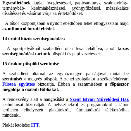
Egyesületének
tagjai üvegfestéssel, papírsárkány-, szalmavirág-,
terménybáb-, kerámiakészítéssel, gyöngyfűzéssel, mézeskalács
díszítéssel és vásárral várja az érdeklődőket.
- A tábor központjában a nyitott ebédlőben lehet elfogyasztani majd
az otthonról hozott ebédet
.
14 órától közös szentségimádás:
- A sportpályáknál szabadtéri oltár lesz felállítva, ahol
közös
szentségimádást tartunk
püspöki és papi vezetéssel.
15 órakor püspöki szentmise
A szabadtéri oltárnál az egyházmegye papságával mutat be
szentmisét
a megyés püspök. A zenei szolgálatot a székesfehérvári
Filotea együttes
biztosítja. Ebben a szentmisében
a főpásztor
megáldja a családi Bibliákat
.
A rendezvény alatt a hangosítást a
Szent István Művelődési Ház
technikusai biztosítják. A helyszínekről és programokról a tábor
területén elhelyezett plakátokról, útmutatókról tájékozódhat
mindenki.
Plakát letöltése
ITT
.