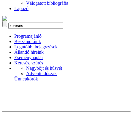
Válogatott bibliográfia
Lapozó
Programajánló
Beszámolóink
Legutóbbi bejegyzések
Állandó híreink
Eseménynaptár
Keresés, szűrés
Nagyböjt és húsvét
Adventi időszak
Ünnepkörök