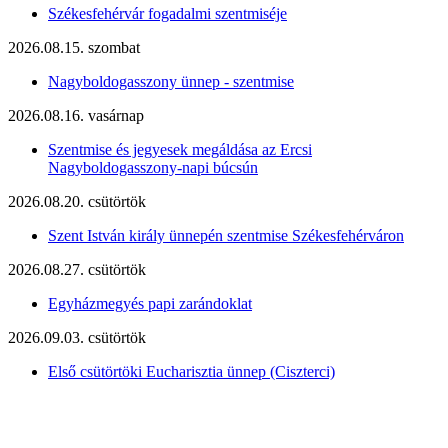
Székesfehérvár fogadalmi szentmiséje
2026.08.15. szombat
Nagyboldogasszony ünnep - szentmise
2026.08.16. vasárnap
Szentmise és jegyesek megáldása az Ercsi
Nagyboldogasszony-napi búcsún
2026.08.20. csütörtök
Szent István király ünnepén szentmise Székesfehérváron
2026.08.27. csütörtök
Egyházmegyés papi zarándoklat
2026.09.03. csütörtök
Első csütörtöki Eucharisztia ünnep (Ciszterci)