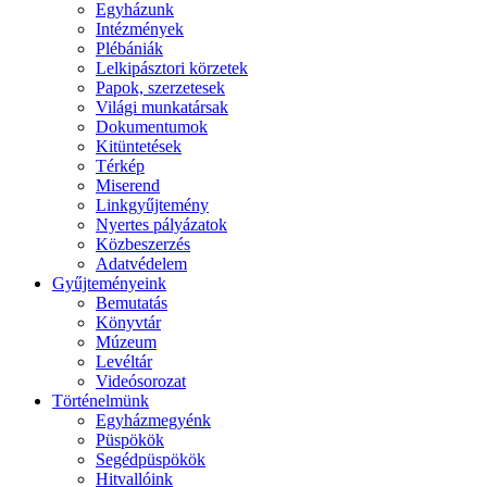
Egyházunk
Intézmények
Plébániák
Lelkipásztori körzetek
Papok, szerzetesek
Világi munkatársak
Dokumentumok
Kitüntetések
Térkép
Miserend
Linkgyűjtemény
Nyertes pályázatok
Közbeszerzés
Adatvédelem
Gyűjteményeink
Bemutatás
Könyvtár
Múzeum
Levéltár
Videósorozat
Történelmünk
Egyházmegyénk
Püspökök
Segédpüspökök
Hitvallóink