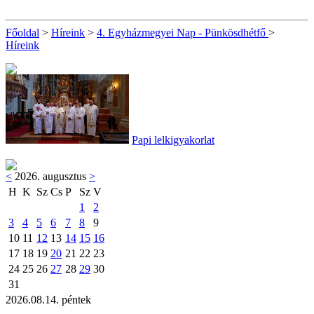
Főoldal
>
Híreink
>
4. Egyházmegyei Nap - Pünkösdhétfő
>
Híreink
Papi lelkigyakorlat
<
2026. augusztus
>
H
K
Sz
Cs
P
Sz
V
1
2
3
4
5
6
7
8
9
10
11
12
13
14
15
16
17
18
19
20
21
22
23
24
25
26
27
28
29
30
31
2026.08.14. péntek