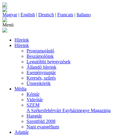
Magyar
|
English
|
Deutsch
|
Francais
|
Italiano
Menü
Híreink
Híreink
Programajánló
Beszámolóink
Legutóbbi bejegyzések
Állandó híreink
Eseménynaptár
Keresés, szűrés
Ünnepkörök
Média
Képtár
Videótár
SZEM
A Székesfehérvári Egyházmegye Magazinja
Hangtár
Szentföld 2008
Napi evangélium
Adattár