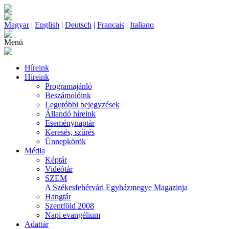
Magyar
|
English
|
Deutsch
|
Francais
|
Italiano
Menü
Híreink
Híreink
Programajánló
Beszámolóink
Legutóbbi bejegyzések
Állandó híreink
Eseménynaptár
Keresés, szűrés
Ünnepkörök
Média
Képtár
Videótár
SZEM
A Székesfehérvári Egyházmegye Magazinja
Hangtár
Szentföld 2008
Napi evangélium
Adattár