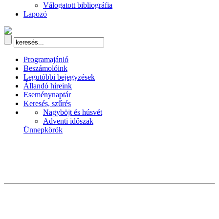
Válogatott bibliográfia
Lapozó
Programajánló
Beszámolóink
Legutóbbi bejegyzések
Állandó híreink
Eseménynaptár
Keresés, szűrés
Nagyböjt és húsvét
Adventi időszak
Ünnepkörök