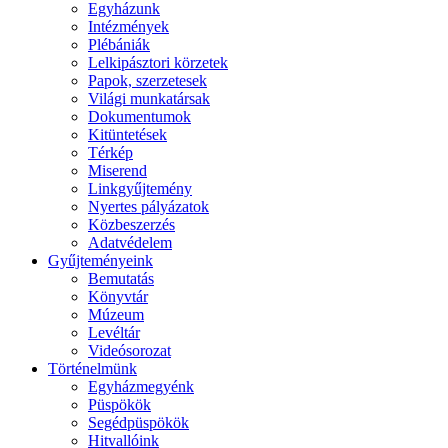
Egyházunk
Intézmények
Plébániák
Lelkipásztori körzetek
Papok, szerzetesek
Világi munkatársak
Dokumentumok
Kitüntetések
Térkép
Miserend
Linkgyűjtemény
Nyertes pályázatok
Közbeszerzés
Adatvédelem
Gyűjteményeink
Bemutatás
Könyvtár
Múzeum
Levéltár
Videósorozat
Történelmünk
Egyházmegyénk
Püspökök
Segédpüspökök
Hitvallóink