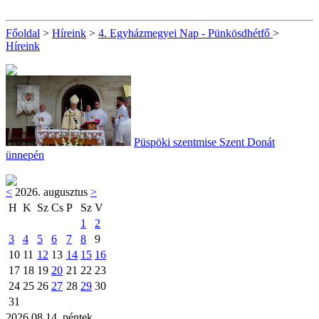
Főoldal
>
Híreink
>
4. Egyházmegyei Nap - Pünkösdhétfő
>
Híreink
Püspöki szentmise Szent Donát
ünnepén
<
2026. augusztus
>
H
K
Sz
Cs
P
Sz
V
1
2
3
4
5
6
7
8
9
10
11
12
13
14
15
16
17
18
19
20
21
22
23
24
25
26
27
28
29
30
31
2026.08.14. péntek