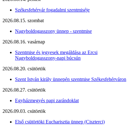
Székesfehérvár fogadalmi szentmiséje
2026.08.15. szombat
Nagyboldogasszony ünnep - szentmise
2026.08.16. vasárnap
Szentmise és jegyesek megáldása az Ercsi
Nagyboldogasszony-napi búcsún
2026.08.20. csütörtök
Szent István király ünnepén szentmise Székesfehérváron
2026.08.27. csütörtök
Egyházmegyés papi zarándoklat
2026.09.03. csütörtök
Első csütörtöki Eucharisztia ünnep (Ciszterci)