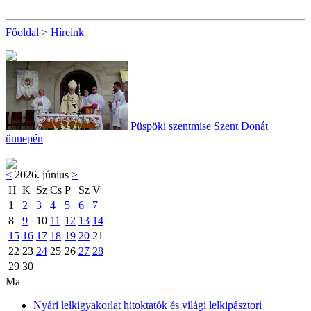
Főoldal
>
Híreink
Püspöki szentmise Szent Donát
ünnepén
<
2026. június
>
H
K
Sz
Cs
P
Sz
V
1
2
3
4
5
6
7
8
9
10
11
12
13
14
15
16
17
18
19
20
21
22
23
24
25
26
27
28
29
30
Ma
Nyári lelkigyakorlat hitoktatók és világi lelkipásztori