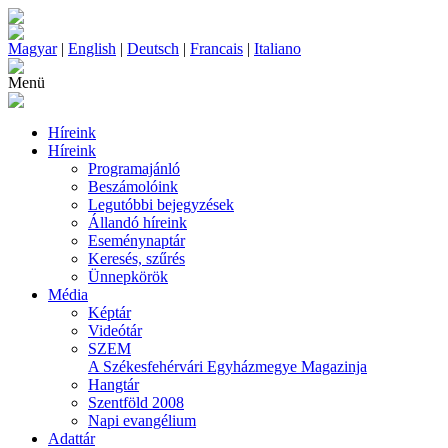
Magyar
|
English
|
Deutsch
|
Francais
|
Italiano
Menü
Híreink
Híreink
Programajánló
Beszámolóink
Legutóbbi bejegyzések
Állandó híreink
Eseménynaptár
Keresés, szűrés
Ünnepkörök
Média
Képtár
Videótár
SZEM
A Székesfehérvári Egyházmegye Magazinja
Hangtár
Szentföld 2008
Napi evangélium
Adattár