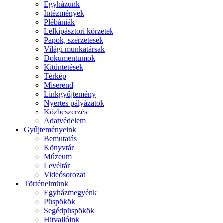
Egyházunk
Intézmények
Plébániák
Lelkipásztori körzetek
Papok, szerzetesek
Világi munkatársak
Dokumentumok
Kitüntetések
Térkép
Miserend
Linkgyűjtemény
Nyertes pályázatok
Közbeszerzés
Adatvédelem
Gyűjteményeink
Bemutatás
Könyvtár
Múzeum
Levéltár
Videósorozat
Történelmünk
Egyházmegyénk
Püspökök
Segédpüspökök
Hitvallóink