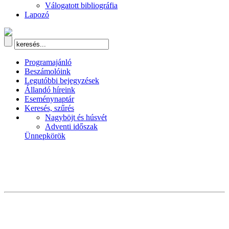
Válogatott bibliográfia
Lapozó
Programajánló
Beszámolóink
Legutóbbi bejegyzések
Állandó híreink
Eseménynaptár
Keresés, szűrés
Nagyböjt és húsvét
Adventi időszak
Ünnepkörök