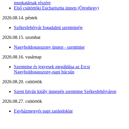
munkatársak részére
Első csütörtöki Eucharisztia ünnep (Öreghegy)
2026.08.14. péntek
Székesfehérvár fogadalmi szentmiséje
2026.08.15. szombat
Nagyboldogasszony ünnep - szentmise
2026.08.16. vasárnap
Szentmise és jegyesek megáldása az Ercsi
Nagyboldogasszony-napi búcsún
2026.08.20. csütörtök
Szent István király ünnepén szentmise Székesfehérváron
2026.08.27. csütörtök
Egyházmegyés papi zarándoklat