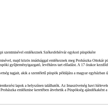
epi szentmisével emlékeznek Székesfehérvár egykori püspökére
isével, majd közös imádsággal emlékeznek meg Prohászka Ottokár püsp
ki gyűjteményigazgató, levéltáros tart előadást. A 17 órakor kezdőd
ség tagjait, akik a szentéletű püspök példájára a magyar egyházban új
ntkezési lapok a helyszínen találhatók. Az Imaszövetség havi hírlevele é
 a Prohászka emlékmise keretében átvehetik a Püspökség ajándékaként 