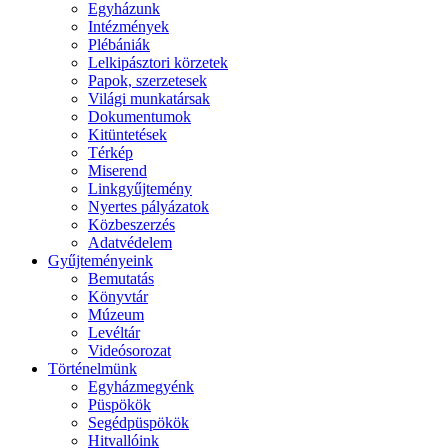
Egyházunk
Intézmények
Plébániák
Lelkipásztori körzetek
Papok, szerzetesek
Világi munkatársak
Dokumentumok
Kitüntetések
Térkép
Miserend
Linkgyűjtemény
Nyertes pályázatok
Közbeszerzés
Adatvédelem
Gyűjteményeink
Bemutatás
Könyvtár
Múzeum
Levéltár
Videósorozat
Történelmünk
Egyházmegyénk
Püspökök
Segédpüspökök
Hitvallóink