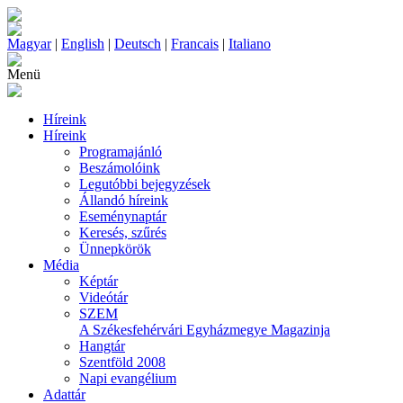
Magyar
|
English
|
Deutsch
|
Francais
|
Italiano
Menü
Híreink
Híreink
Programajánló
Beszámolóink
Legutóbbi bejegyzések
Állandó híreink
Eseménynaptár
Keresés, szűrés
Ünnepkörök
Média
Képtár
Videótár
SZEM
A Székesfehérvári Egyházmegye Magazinja
Hangtár
Szentföld 2008
Napi evangélium
Adattár