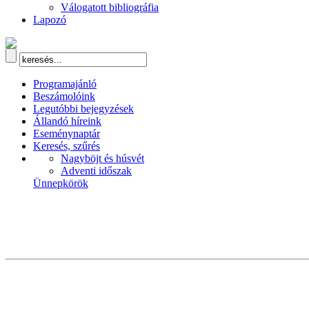
Válogatott bibliográfia
Lapozó
Programajánló
Beszámolóink
Legutóbbi bejegyzések
Állandó híreink
Eseménynaptár
Keresés, szűrés
Nagyböjt és húsvét
Adventi időszak
Ünnepkörök