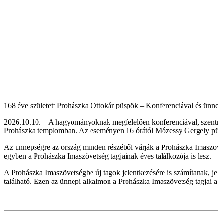
168 éve született Prohászka Ottokár püspök – Konferenciával és ünn
2026.10.10. – A hagyományoknak megfelelően konferenciával, szentm
Prohászka templomban. Az eseményen 16 órától Mózessy Gergely püspö
Az ünnepségre az ország minden részéből várják a Prohászka Imaszövet
egyben a Prohászka Imaszövetség tagjainak éves találkozója is lesz.
A Prohászka Imaszövetségbe új tagok jelentkezésére is számítanak, jele
található. Ezen az ünnepi alkalmon a Prohászka Imaszövetség tagjai