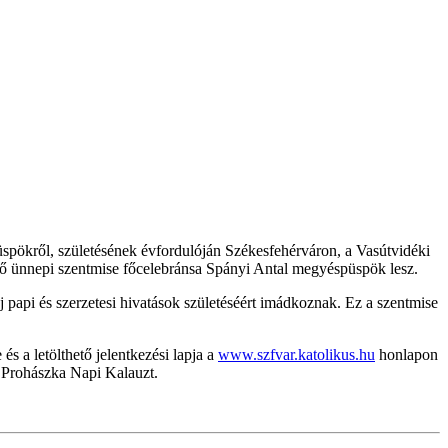
ökről, születésének évfordulóján Székesfehérváron, a Vasútvidéki
ő ünnepi szentmise főcelebránsa Spányi Antal megyéspüspök lesz.
 papi és szerzetesi hivatások születéséért imádkoznak. Ez a szentmise
s a letölthető jelentkezési lapja a
www.szfvar.katolikus.hu
honlapon
a Prohászka Napi Kalauzt.