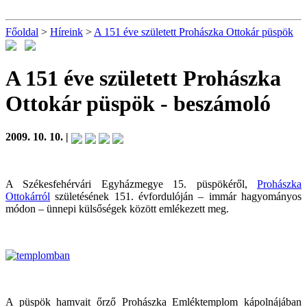
Főoldal
>
Híreink
>
A 151 éve született Prohászka Ottokár püspök
A 151 éve született Prohászka
Ottokár püspök
- beszámoló
2009. 10. 10. |
A Székesfehérvári Egyházmegye 15. püspökéről,
Prohászka
Ottokárról
születésének 151. évfordulóján – immár hagyományos
módon – ünnepi külsőségek között emlékezett meg.
A püspök hamvait őrző Prohászka Emléktemplom kápolnájában