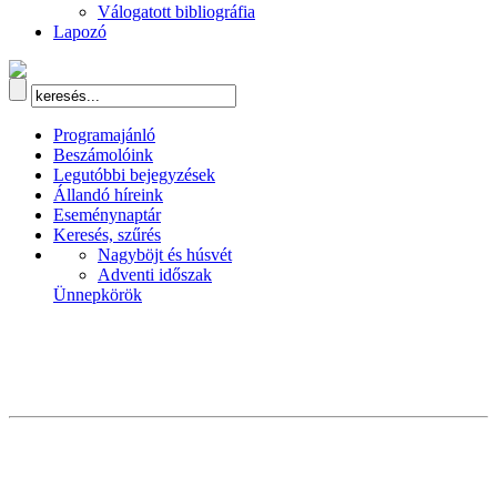
Válogatott bibliográfia
Lapozó
Programajánló
Beszámolóink
Legutóbbi bejegyzések
Állandó híreink
Eseménynaptár
Keresés, szűrés
Nagyböjt és húsvét
Adventi időszak
Ünnepkörök