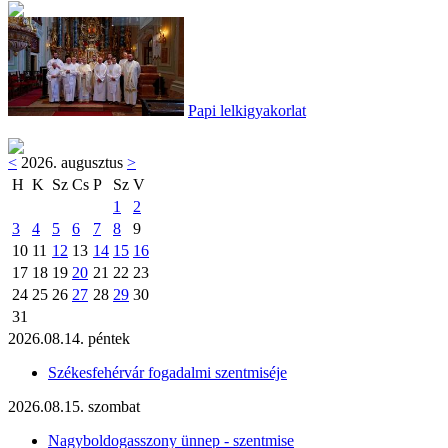
Papi lelkigyakorlat
<
2026. augusztus
>
H
K
Sz
Cs
P
Sz
V
1
2
3
4
5
6
7
8
9
10
11
12
13
14
15
16
17
18
19
20
21
22
23
24
25
26
27
28
29
30
31
2026.08.14. péntek
Székesfehérvár fogadalmi szentmiséje
2026.08.15. szombat
Nagyboldogasszony ünnep - szentmise