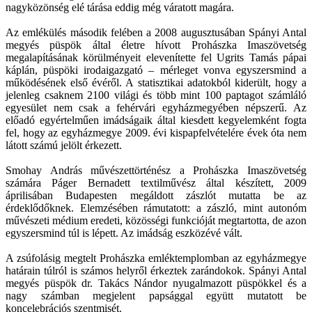
nagyközönség elé tárása eddig még váratott magára.
Az emlékülés második felében a 2008 augusztusában Spányi Antal
megyés püspök által életre hívott Prohászka Imaszövetség
megalapításának körülményeit elevenítette fel Ugrits Tamás pápai
káplán, püspöki irodaigazgató – mérleget vonva egyszersmind a
működésének első évéről. A statisztikai adatokból kiderült, hogy a
jelenleg csaknem 2100 világi és több mint 100 paptagot számláló
egyesület nem csak a fehérvári egyházmegyében népszerű. Az
előadó egyértelműen imádságaik által kiesdett kegyelemként fogta
fel, hogy az egyházmegye 2009. évi kispapfelvételére évek óta nem
látott számú jelölt érkezett.
Smohay András művészettörténész a Prohászka Imaszövetség
számára Páger Bernadett textilművész által készített, 2009
áprilisában Budapesten megáldott zászlót mutatta be az
érdeklődőknek. Elemzésében rámutatott: a zászló, mint autonóm
művészeti médium eredeti, közösségi funkcióját megtartotta, de azon
egyszersmind túl is lépett. Az imádság eszközévé vált.
A zsúfolásig megtelt Prohászka emléktemplomban az egyházmegye
határain túlról is számos helyről érkeztek zarándokok. Spányi Antal
megyés püspök dr. Takács Nándor nyugalmazott püspökkel és a
nagy számban megjelent papsággal együtt mutatott be
koncelebrációs szentmisét.