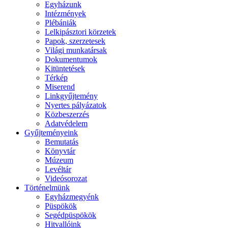
Egyházunk
Intézmények
Plébániák
Lelkipásztori körzetek
Papok, szerzetesek
Világi munkatársak
Dokumentumok
Kitüntetések
Térkép
Miserend
Linkgyűjtemény
Nyertes pályázatok
Közbeszerzés
Adatvédelem
Gyűjteményeink
Bemutatás
Könyvtár
Múzeum
Levéltár
Videósorozat
Történelmünk
Egyházmegyénk
Püspökök
Segédpüspökök
Hitvallóink