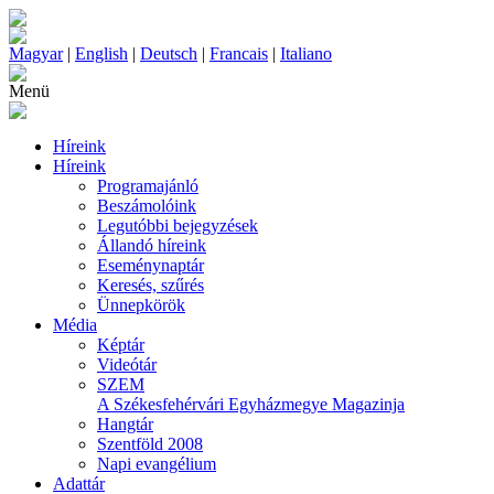
Magyar
|
English
|
Deutsch
|
Francais
|
Italiano
Menü
Híreink
Híreink
Programajánló
Beszámolóink
Legutóbbi bejegyzések
Állandó híreink
Eseménynaptár
Keresés, szűrés
Ünnepkörök
Média
Képtár
Videótár
SZEM
A Székesfehérvári Egyházmegye Magazinja
Hangtár
Szentföld 2008
Napi evangélium
Adattár