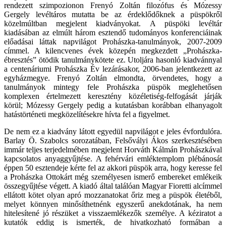
rendezett szimpozionon Frenyó Zoltán filozófus és Mózessy
Gergely levéltáros mutatta be az érdeklődőknek a püspökről
közelmúltban megjelent kiadványokat. A püspöki levéltár
kiadásában az elmúlt három esztendő tudományos konferenciáinak
előadásai láttak napvilágot Prohászka-tanulmányok, 2007-2009
címmel. A kilencvenes évek közepén megkezdett „Prohászka-
ébresztés” ötödik tanulmánykötete ez. Utoljára hasonló kiadvánnyal
a centenáriumi Prohászka Év lezárásakor, 2006-ban jelentkezett az
egyházmegye. Frenyó Zoltán elmondta, örvendetes, hogy a
tanulmányok mintegy fele Prohászka püspök meglehetősen
komplexen értelmezett keresztény közéletiség-felfogását járják
körül; Mózessy Gergely pedig a kutatásban korábban elhanyagolt
hatástörténeti megközelítésekre hívta fel a figyelmet.
De nem ez a kiadvány látott egyedül napvilágot e jeles évfordulóra.
Barlay Ö. Szabolcs sorozatában, Felsővályi Ákos szerkesztésében
immár teljes terjedelmében megjelent Horváth Kálmán Prohászkával
kapcsolatos anyaggyűjtése. A fehérvári emléktemplom plébánosát
éppen 50 esztendeje kérte fel az akkori püspök arra, hogy keresse fel
a Prohászka Ottokárt még személyesen ismerő embereket emlékeik
összegyűjtése végett. A kiadó által találóan Magyar Fioretti alcímmel
ellátott kötet olyan apró mozzanatokat őriz meg a püspök életéből,
melyet könnyen minősíthetnénk egyszerű anekdotának, ha nem
hitelesítené jó részüket a visszaemlékezők személye. A kéziratot a
kutatók eddig is ismerték, de hivatkozható formában a