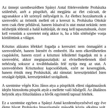
Az ünnepi szentbeszédben Spányi Antal fölelevenítette Prohászka
születését, azét a püspökét, aki megjárta az élet csúcsait, de
ugyanakkor a lét szörnyű mélységeit is. Az élethez hozzátartozik a
szenvedés: az örömök mellett ott a kereszt is. Prohászka Ottokár
nem csak élete példáival, hanem írásaival is utat mutat nekünk: nem
nézhetjük tétlenül a halál kultúráját, de meg kell tapasztalnunk, észre
kell vennünk a szeretetet még akkor is, ha a bűn sötétségbe vonja
körülöttünk a világot.
Krisztus alázatos lélekkel fogadja a keresztet: nem önmagáért a
szenvedésért, hanem Istenért és emberért. Ha nem elkerülhetetlen
csapásként, hanem ezzel a krisztusi lelkülettel fogadjuk mi is a
szenvedést, akkor megtapasztaljuk: az elviselhetetlennek tűnő
nehézség sokszor a továbbhaladás felé nyitja meg az utat. A
szenvedésben Krisztushoz kapcsolódunk, ezért ne keseregjünk,
hanem értsük meg Prohászkát, aki rámutat: keresztjeinkkel Isten
országát építjük, keresztjeinkkel szolgálunk.
A szentmise végén Kiss János atya a püspökök elleni rágalmazások
idején biztosította püspök atyát a mellette való hűségről. Az általános
helynök atya fölszólalásra a hívők egyöntetű tapssal feleltek.
Ez a szentmise egyben a Spányi Antal kezdeményezésével egy éve
életre hívott Prohászka Imaszövetség második közös alkalma volt.