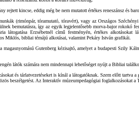
ny rejtett kincse, eddig még be nem mutatott értékes reneszánsz és bar
unkák (rimónpár, tóramutató, tóravért), vagy az Országos Széchényi K
ülnek bemutatásra, így az egyik legjelentősebb morva-bajor rokokó fe
ria látogatása Erzsébetnél című festményén, értékes alkotásokat
 Miklós, bibliai témájú alkotásai, valamint Pekáry István grafikái.
, a magasnyomású Gutenberg kézisajtó, amelyet a budapesti Szily Kálm
yengén látók számára nem mindennapi lehetőséget nyújt a Bibliai találkozá
ásokat és tárlatvezetéseket is kínál a látogatóknak. Szem előtt tartva
 a közös beszélgetést. Az Interaktív múzeumpedagógiai foglalkozásokat a 