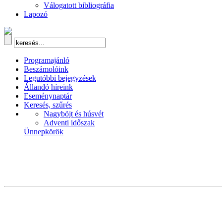
Válogatott bibliográfia
Lapozó
Programajánló
Beszámolóink
Legutóbbi bejegyzések
Állandó híreink
Eseménynaptár
Keresés, szűrés
Nagyböjt és húsvét
Adventi időszak
Ünnepkörök