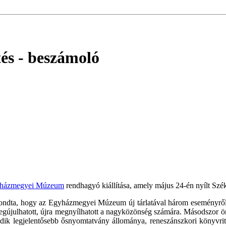
tés
- beszámoló
gyházmegyei Múzeum
rendhagyó kiállítása, amely május 24-én nyílt Szék
dta, hogy az Egyházmegyei Múzeum új tárlatával három eseményről k
újulhatott, újra megnyílhatott a nagyközönség számára. Másodszor ör
edik legjelentősebb ősnyomtatvány állománya, reneszánszkori könyvri