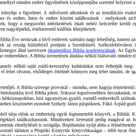
amellyel minden ember figyelmének középpontjába szeretné helyezni a 
nyítja a figyelmet. A művészeti alkotások és az installációs eszköz
mber és ember, Isten és ember közötti találkozások - melyeknek arc
nek, hogy a megszorító intézkedések miatt nehéz helyzetbe került 
 nagyléptékű, értékteremtő kiállítás létrejöhetett.
lia Éve nemcsak a hívő emberek számára nagy lehetőség, hanem azok sz
ek az ország különböző pontjain a Szentírásról. Székesfehérváron is
házmegye által szervezett
ökumenikus Biblia konferenciának
. Az Egyh
ni az emberekhez. A Biblia üzenetének átadása nélkül hiábavaló minden 
mely nélkül saját zsidó-keresztény kultúránkat nem érthetjük meg. B
l lehet olvasni, elsődleges értelmét könnyen meg lehet tanulni, de igaz
ertetőjét. A Biblia szövege provokál – mondta, nem hagyja érintetlenü
 a birtokunkba levő Biblia jelent. Sokszor legszívesebben becsuknánk, me
et a hétköznapokban, hisz ugyanolyan gyarló, esendő emberekről szóln
. Kiemelten köszönetet mondott Székely János püspöknek, Fákó Árpád gra
ból tárja elénk az emberiség egyik legismertebb könyvét, a Bibliát. K
sségekkel találkozhassunk. Mindezeken keresztül pedig magával az Ist
reteink elmélyítését is szolgálja. Bepillantást nyújt abba a felmérhete
oztató tárlaton a Püspöki Könyvtár könyvritkaságai – több tucat ősnyo
átható a reneszánsz kortól a kortárs művészetig.