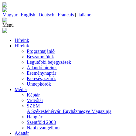
Magyar
|
English
|
Deutsch
|
Francais
|
Italiano
Menü
Híreink
Híreink
Programajánló
Beszámolóink
Legutóbbi bejegyzések
Állandó híreink
Eseménynaptár
Keresés, szűrés
Ünnepkörök
Média
Képtár
Videótár
SZEM
A Székesfehérvári Egyházmegye Magazinja
Hangtár
Szentföld 2008
Napi evangélium
Adattár