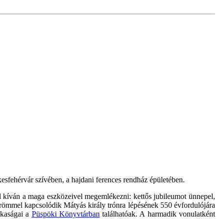
esfehérvár szívében, a hajdani ferences rendház épületében.
íván a maga eszközeivel megemlékezni: kettős jubileumot ünnepel,
ömmel kapcsolódik Mátyás király trónra lépésének 550 évfordulójára
tkaságai a
Püspöki Könyvtárban
találhatóak. A harmadik vonulatként