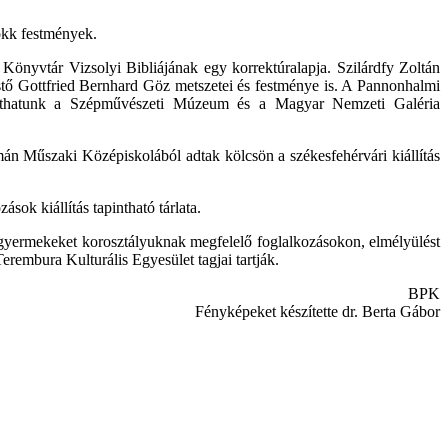
okk festmények.
önyvtár Vizsolyi Bibliájának egy korrektúralapja. Szilárdfy Zoltán
stő Gottfried Bernhard Göz metszetei és festménye is. A Pannonhalmi
 láthatunk a Szépművészeti Múzeum és a Magyar Nemzeti Galéria
án Műszaki Középiskolából adtak kölcsön a székesfehérvári kiállítás
sok kiállítás tapintható tárlata.
 a gyermekeket korosztályuknak megfelelő foglalkozásokon, elmélyülést
Terembura Kulturális Egyesület tagjai tartják.
BPK
Fényképeket készítette dr. Berta Gábor