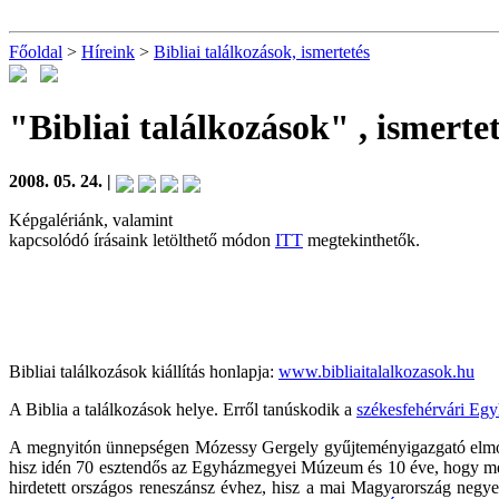
Főoldal
>
Híreink
>
Bibliai találkozások, ismertetés
"Bibliai találkozások" , ismerte
2008. 05. 24. |
Képgalériánk, valamint
kapcsolódó írásaink letölthető módon
ITT
megtekinthetők.
Bibliai találkozások kiállítás honlapja:
www.bibliaitalalkozasok.hu
A Biblia a találkozások helye. Erről tanúskodik a
székesfehérvári E
A megnyitón ünnepségen Mózessy Gergely gyűjteményigazgató elmon
hisz idén 70 esztendős az Egyházmegyei Múzeum és 10 éve, hogy meg
hirdetett országos reneszánsz évhez, hisz a mai Magyarország negy