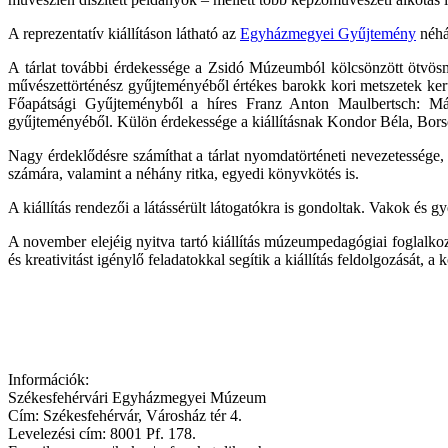
A reprezentatív kiállításon látható az
Egyházmegyei Gyűjtemény
néhá
A tárlat további érdekessége a Zsidó Múzeumból kölcsönzött ötvösm
művészettörténész gyűjteményéből értékes barokk kori metszetek ker
Főapátsági Gyűjteményből a híres Franz Anton Maulbertsch: Má
gyűjteményéből. Külön érdekessége a kiállításnak Kondor Béla, Borsos
Nagy érdeklődésre számíthat a tárlat nyomdatörténeti nevezetessége
számára, valamint a néhány ritka, egyedi könyvkötés is.
A kiállítás rendezői a látássérült látogatókra is gondoltak. Vakok és g
A november elejéig nyitva tartó kiállítás múzeumpedagógiai foglalkoz
és kreativitást igénylő feladatokkal segítik a kiállítás feldolgozását,
Információk:
Székesfehérvári Egyházmegyei Múzeum
Cím: Székesfehérvár, Városház tér 4.
Levelezési cím: 8001 Pf. 178.