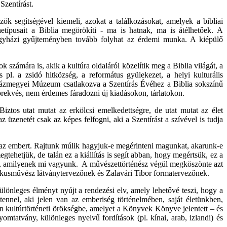
Szentírást.
ök segítségével kiemeli, azokat a találkozásokat, amelyek a bibliai
hetípusait a Biblia megörökíti - ma is hatnak, ma is átélhetőek. A
egyházi gyűjteményben tovább folyhat az érdemi munka. A kiépülő
ámára is, akik a kultúra oldaláról közelítik meg a Biblia világát, a
 pl. a zsidó hitközség, a református gyülekezet, a helyi kulturális
ázmegyei Múzeum csatlakozva a Szentírás Évéhez a Biblia sokszínű
törekvés, nem érdemes fáradozni új kiadásokon, tárlatokon.
iztos utat mutat az erkölcsi emelkedettségre, de utat mutat az élet
 üzenetét csak az képes felfogni, aki a Szentírást a szívével is tudja
l az embert. Rajtunk múlik hagyjuk-e megérinteni magunkat, akarunk-e
gtehetjük, de talán ez a kiállítás is segít abban, hogy megértsük, ez a
ak, amilyenek mi vagyunk. A művészettörténész végül megköszönte azt
fikusművész látványtervezőnek és Zalavári Tibor formatervezőnek.
ülönleges élményt nyújt a rendezési elv, amely lehetővé teszi, hogy a
ennel, aki jelen van az emberiség történelmében, saját életünkben,
tlen kultúrtörténeti örökségbe, amelyet a Könyvek Könyve jelentett – és
mtatvány, különleges nyelvű fordítások (pl. kínai, arab, izlandi) és