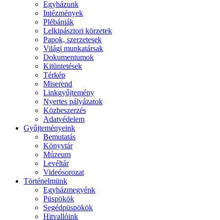
Egyházunk
Intézmények
Plébániák
Lelkipásztori körzetek
Papok, szerzetesek
Világi munkatársak
Dokumentumok
Kitüntetések
Térkép
Miserend
Linkgyűjtemény
Nyertes pályázatok
Közbeszerzés
Adatvédelem
Gyűjteményeink
Bemutatás
Könyvtár
Múzeum
Levéltár
Videósorozat
Történelmünk
Egyházmegyénk
Püspökök
Segédpüspökök
Hitvallóink