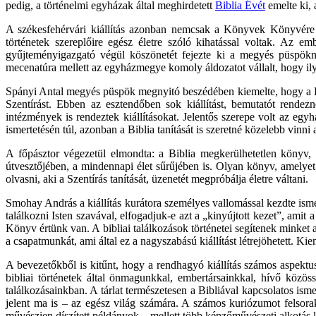
pedig, a történelmi egyházak által meghirdetett
Biblia Évét
emelte ki, 
A székesfehérvári kiállítás azonban nemcsak a Könyvek Könyvére irá
történetek szereplőire egész életre szóló kihatással voltak. Az e
gyűjteményigazgató végül köszönetét fejezte ki a megyés püspök
mecenatúra mellett az egyházmegye komoly áldozatot vállalt, hogy ilyen
Spányi Antal megyés püspök megnyitó beszédében kiemelte, hogy a Bib
Szentírást. Ebben az esztendőben sok kiállítást, bemutatót rendezn
intézmények is rendeztek kiállításokat. Jelentős szerepe volt az egy
ismertetésén túl, azonban a Biblia tanítását is szeretné közelebb vin
A főpásztor végezetül elmondta: a Biblia megkerülhetetlen könyv, a
útvesztőjében, a mindennapi élet sűrűjében is. Olyan könyv, amelyet e
olvasni, aki a Szentírás tanítását, üzenetét megpróbálja életre váltani.
Smohay András a kiállítás kurátora személyes vallomással kezdte ism
találkozni Isten szavával, elfogadjuk-e azt a „kinyújtott kezet”, amit
Könyv értünk van. A bibliai találkozások történetei segítenek mink
a csapatmunkát, ami által ez a nagyszabású kiállítást létrejöhetett
A bevezetőkből is kitűnt, hogy a rendhagyó kiállítás számos aspektus
bibliai történetek által önmagunkkal, embertársainkkal, hívő közö
találkozásainkban. A tárlat természetesen a Bibliával kapcsolatos isme
jelent ma is – az egész világ számára. A számos kuriózumot felsorak
művészien díszített példányok – mellett több képzőművészeti alkotás l