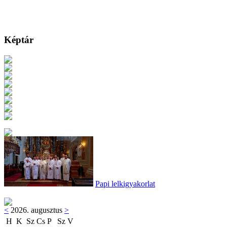
Képtár
Papi lelkigyakorlat
<
2026. augusztus
>
H
K
Sz
Cs
P
Sz
V