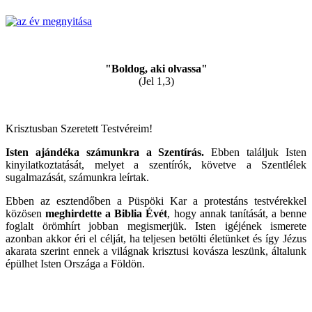
"Boldog, aki olvassa"
(Jel 1,3)
Krisztusban Szeretett Testvéreim!
Isten ajándéka számunkra a Szentírás.
Ebben találjuk Isten
kinyilatkoztatását, melyet a szentírók, követve a Szentlélek
sugalmazását, számunkra leírtak.
Ebben az esztendőben a Püspöki Kar a protestáns testvérekkel
közösen
meghirdette a Biblia Évét
, hogy annak tanítását, a benne
foglalt örömhírt jobban megismerjük. Isten igéjének ismerete
azonban akkor éri el célját, ha teljesen betölti életünket és így Jézus
akarata szerint ennek a világnak krisztusi kovásza leszünk, általunk
épülhet Isten Országa a Földön.