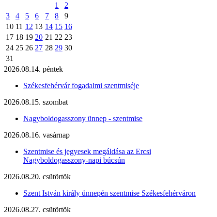
1
2
3
4
5
6
7
8
9
10
11
12
13
14
15
16
17
18
19
20
21
22
23
24
25
26
27
28
29
30
31
2026.08.14. péntek
Székesfehérvár fogadalmi szentmiséje
2026.08.15. szombat
Nagyboldogasszony ünnep - szentmise
2026.08.16. vasárnap
Szentmise és jegyesek megáldása az Ercsi
Nagyboldogasszony-napi búcsún
2026.08.20. csütörtök
Szent István király ünnepén szentmise Székesfehérváron
2026.08.27. csütörtök