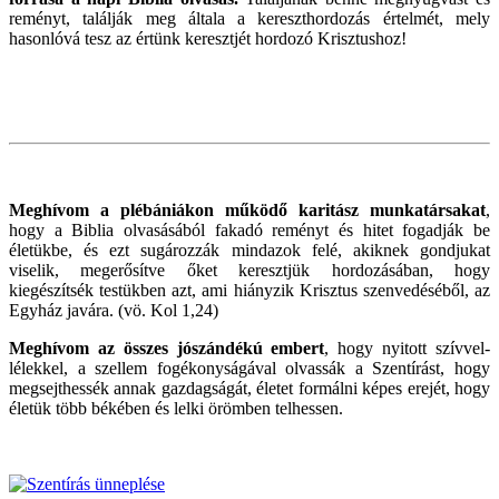
reményt, találják meg általa a kereszthordozás értelmét, mely
hasonlóvá tesz az értünk keresztjét hordozó Krisztushoz!
Meghívom a plébániákon működő karitász munkatársakat
,
hogy a Biblia olvasásából fakadó reményt és hitet fogadják be
életükbe, és ezt sugározzák mindazok felé, akiknek gondjukat
viselik, megerősítve őket keresztjük hordozásában, hogy
kiegészítsék testükben azt, ami hiányzik Krisztus szenvedéséből, az
Egyház javára. (vö. Kol 1,24)
Meghívom az összes jószándékú embert
, hogy nyitott szívvel-
lélekkel, a szellem fogékonyságával olvassák a Szentírást, hogy
megsejthessék annak gazdagságát, életet formálni képes erejét, hogy
életük több békében és lelki örömben telhessen.