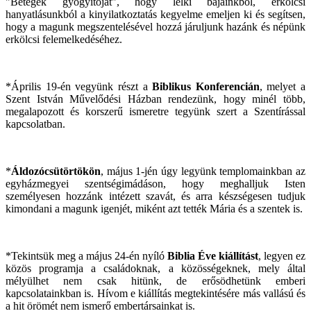
"Betegek gyógyítóját", hogy lelki bajainkból, erkölcsi
hanyatlásunkból a kinyilatkoztatás kegyelme emeljen ki és segítsen,
hogy a magunk megszentelésével hozzá járuljunk hazánk és népünk
erkölcsi felemelkedéséhez.
*Április 19-én vegyünk részt a
Biblikus Konferencián
, melyet a
Szent István Művelődési Házban rendezünk, hogy minél több,
megalapozott és korszerű ismeretre tegyünk szert a Szentírással
kapcsolatban.
*
Áldozócsütörtökön
, május 1-jén úgy legyünk templomainkban az
egyházmegyei szentségimádáson, hogy meghalljuk Isten
személyesen hozzánk intézett szavát, és arra készségesen tudjuk
kimondani a magunk igenjét, miként azt tették Mária és a szentek is.
*Tekintsük meg a május 24-én nyíló
Biblia Éve kiállítást
, legyen ez
közös programja a családoknak, a közösségeknek, mely által
mélyülhet nem csak hitünk, de erősödhetünk emberi
kapcsolatainkban is. Hívom e kiállítás megtekintésére más vallású és
a hit örömét nem ismerő embertársainkat is.