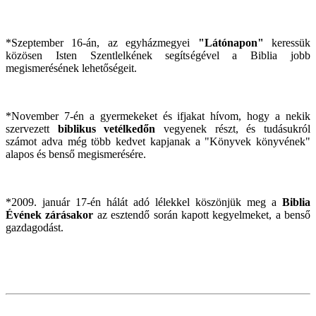
*Szeptember 16-án, az egyházmegyei
"Látónapon"
keressük
közösen Isten Szentlelkének segítségével a Biblia jobb
megismerésének lehetőségeit.
*November 7-én a gyermekeket és ifjakat hívom, hogy a nekik
szervezett
biblikus vetélkedőn
vegyenek részt, és tudásukról
számot adva még több kedvet kapjanak a "Könyvek könyvének"
alapos és benső megismerésére.
*2009. január 17-én hálát adó lélekkel köszönjük meg a
Biblia
Évének zárásakor
az esztendő során kapott kegyelmeket, a benső
gazdagodást.