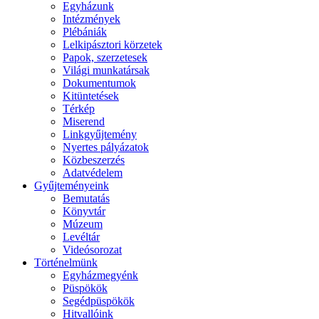
Egyházunk
Intézmények
Plébániák
Lelkipásztori körzetek
Papok, szerzetesek
Világi munkatársak
Dokumentumok
Kitüntetések
Térkép
Miserend
Linkgyűjtemény
Nyertes pályázatok
Közbeszerzés
Adatvédelem
Gyűjteményeink
Bemutatás
Könyvtár
Múzeum
Levéltár
Videósorozat
Történelmünk
Egyházmegyénk
Püspökök
Segédpüspökök
Hitvallóink