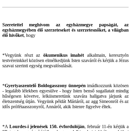
Szeretettel meghívom az egyházmegye papságát, az
egyházmegyében élő szerzeteseket és szerzetesnőket, a világban
élő hívőket
, hogy
*Vegyünk részt az
ökumenikus imahét
alkalmain, keresztyén
testvéreinkkel közösen elmélkedjünk Isten szaváról és kérjük a Jézus
szavai szerinti egység megvalósulását.
*
Gyertyaszentelő Boldogasszony ünnepén
imádkozzunk közösen
- legalább lélekben egyesülve - hogy Isten benső sugallatait mindig
hűségesen követve, lelkiismeretünk szavára hallgatva járjunk az
életszentség útján. Vegyünk példát Máriáról, az agg Simeonról és az
idős prófétaasszonyról, Annáról, akik Istenre figyelve éltek.
*A
Lourdes-i jelenések 150. évfordulóján
, február 11-én kérjük a