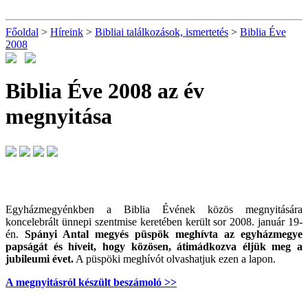
Főoldal
>
Híreink
>
Bibliai találkozások, ismertetés
>
Biblia Éve
2008
Biblia Éve 2008 az év
megnyitása
Egyházmegyénkben a Biblia Évének közös megnyitására
koncelebrált ünnepi szentmise keretében került sor 2008. január 19-
én.
Spányi Antal megyés püspök meghívta az egyházmegye
papságát és híveit, hogy közösen, átimádkozva éljük meg a
jubileumi évet.
A püspöki meghívót olvashatjuk ezen a lapon.
A megnyitásról készült beszámoló >>