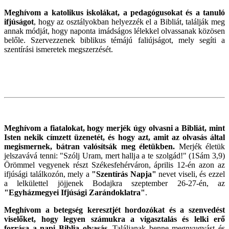
Meghívom a katolikus iskolákat, a pedagógusokat és a tanuló
ifjúságot
, hogy az osztályokban helyezzék el a Bibliát, találják meg
annak módját, hogy naponta imádságos lélekkel olvassanak közösen
belőle. Szervezzenek biblikus témájú faliújságot, mely segíti a
szentírási ismeretek megszerzését.
Meghívom a fiatalokat, hogy merjék úgy olvasni a Bibliát, mint
Isten nekik címzett üzenetét, és hogy azt, amit az olvasás által
megismernek, bátran valósítsák meg életükben.
Merjék életük
jelszavává tenni: "Szólj Uram, mert hallja a te szolgád!" (1Sám 3,9)
Örömmel vegyenek részt Székesfehérváron, április 12-én azon az
ifjúsági találkozón, mely a
"Szentírás Napja"
nevet viseli, és ezzel
a lelkülettel jöjjenek Bodajkra szeptember 26-27-én, az
"Egyházmegyei Ifjúsági Zarándoklatra"
.
Meghívom a betegség keresztjét hordozókat és a szenvedést
viselőket, hogy legyen számukra a vigasztalás és lelki erő
forrása a napi Biblia olvasás.
Találjanak benne megnyugvást és