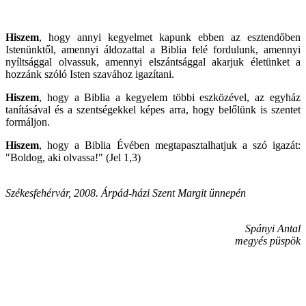
Hiszem
, hogy annyi kegyelmet kapunk ebben az esztendőben
Istenünktől, amennyi áldozattal a Biblia felé fordulunk, amennyi
nyíltsággal olvassuk, amennyi elszántsággal akarjuk életünket a
hozzánk szóló Isten szavához igazítani.
Hiszem
, hogy a Biblia a kegyelem többi eszközével, az egyház
tanításával és a szentségekkel képes arra, hogy belőlünk is szentet
formáljon.
Hiszem
, hogy a Biblia Évében megtapasztalhatjuk a szó igazát:
"Boldog, aki olvassa!" (Jel 1,3)
Székesfehérvár, 2008. Árpád-házi Szent Margit ünnepén
Spányi Antal
megyés püspök