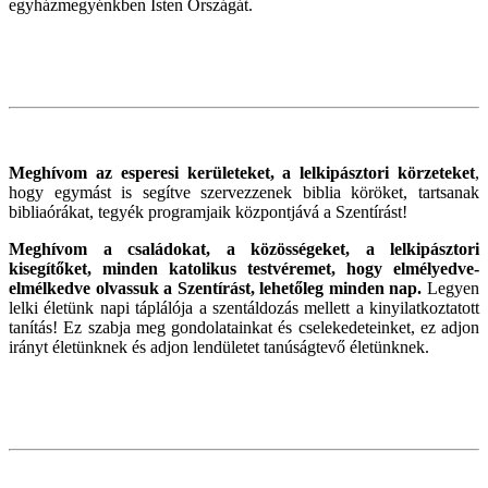
egyházmegyénkben Isten Országát.
Meghívom az esperesi kerületeket, a lelkipásztori körzeteket
,
hogy egymást is segítve szervezzenek biblia köröket, tartsanak
bibliaórákat, tegyék programjaik központjává a Szentírást!
Meghívom a családokat, a közösségeket, a lelkipásztori
kisegítőket, minden katolikus testvéremet, hogy elmélyedve-
elmélkedve olvassuk a Szentírást, lehetőleg minden nap.
Legyen
lelki életünk napi táplálója a szentáldozás mellett a kinyilatkoztatott
tanítás! Ez szabja meg gondolatainkat és cselekedeteinket, ez adjon
irányt életünknek és adjon lendületet tanúságtevő életünknek.