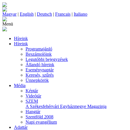
Magyar
|
English
|
Deutsch
|
Francais
|
Italiano
Menü
Híreink
Híreink
Programajánló
Beszámolóink
Legutóbbi bejegyzések
Állandó híreink
Eseménynaptár
Keresés, szűrés
Ünnepkörök
Média
Képtár
Videótár
SZEM
A Székesfehérvári Egyházmegye Magazinja
Hangtár
Szentföld 2008
Napi evangélium
Adattár