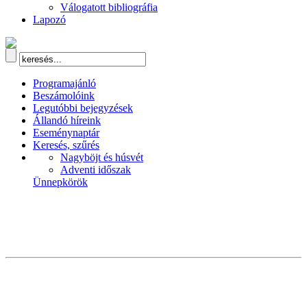
Válogatott bibliográfia
Lapozó
Programajánló
Beszámolóink
Legutóbbi bejegyzések
Állandó híreink
Eseménynaptár
Keresés, szűrés
Nagyböjt és húsvét
Adventi időszak
Ünnepkörök