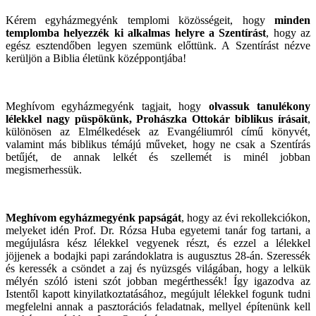
Kérem egyházmegyénk templomi közösségeit, hogy
minden
templomba helyezzék ki alkalmas helyre a Szentírást
, hogy az
egész esztendőben legyen szemünk előttünk. A Szentírást nézve
kerüljön a Biblia életünk középpontjába!
Meghívom egyházmegyénk tagjait, hogy
olvassuk tanulékony
lélekkel nagy püspökünk, Prohászka Ottokár biblikus írásait
,
különösen az Elmélkedések az Evangéliumról című könyvét,
valamint más biblikus témájú műveket, hogy ne csak a Szentírás
betűjét, de annak lelkét és szellemét is minél jobban
megismerhessük.
Meghívom egyházmegyénk papságát
, hogy az évi rekollekciókon,
melyeket idén Prof. Dr. Rózsa Huba egyetemi tanár fog tartani, a
megújulásra kész lélekkel vegyenek részt, és ezzel a lélekkel
jöjjenek a bodajki papi zarándoklatra is augusztus 28-án. Szeressék
és keressék a csöndet a zaj és nyüzsgés világában, hogy a lelkük
mélyén szóló isteni szót jobban megérthessék! Így igazodva az
Istentől kapott kinyilatkoztatásához, megújult lélekkel fogunk tudni
megfelelni annak a pasztorációs feladatnak, mellyel építenünk kell