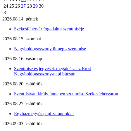
24
25
26
27
28
29
30
31
2026.08.14. péntek
Székesfehérvár fogadalmi szentmiséje
2026.08.15. szombat
Nagyboldogasszony ünnep - szentmise
2026.08.16. vasárnap
Szentmise és jegyesek megáldása az Ercsi
Nagyboldogasszony-napi búcsún
2026.08.20. csütörtök
Szent István király ünnepén szentmise Székesfehérváron
2026.08.27. csütörtök
Egyházmegyés papi zarándoklat
2026.09.03. csütörtök