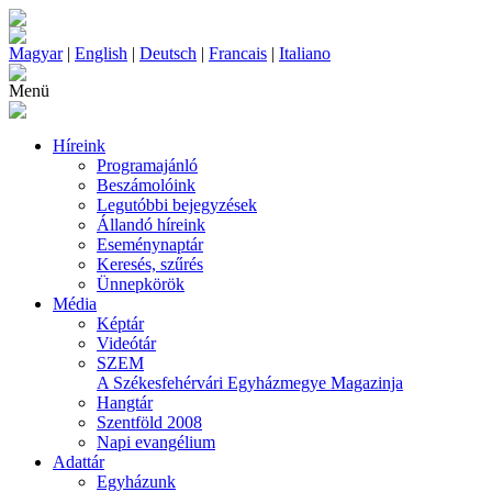
Magyar
|
English
|
Deutsch
|
Francais
|
Italiano
Menü
Híreink
Programajánló
Beszámolóink
Legutóbbi bejegyzések
Állandó híreink
Eseménynaptár
Keresés, szűrés
Ünnepkörök
Média
Képtár
Videótár
SZEM
A Székesfehérvári Egyházmegye Magazinja
Hangtár
Szentföld 2008
Napi evangélium
Adattár
Egyházunk