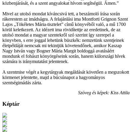
közbenjárását, és a szent angyalokat hívom segítségül. Ámen.”
Mivel az utolsó mondat kíváncsivá tett, a beszámoló írása során
rákerestem az imádságra. A felajánlási ima Montforti Grignon Szent
Lajos „Tökéletes Mária-tisztelet” című könyvéből való, a mű 1700
körül keletkezett. Az idézett ima rövidítettje az eredetinek, de az
utolsó mondat a magyar szentekről szó szerint így szerepel a
könyvben, s erre joggal lehetünk büszkék: nemzetünk szentjeinek
életpéldáját nemcsak mi tekintjük követendőnek, amikor Kaszap
Nagy István vagy Bogner Mária Margit boldoggá avatásáért
mondunk el fohászt könyörgéseink során, hanem külországi hívek
számára is iránymutatást jelentenek.
A szentmise végét a kegytárgyak megáldását követően a megszokott
körmenet jelentette, majd a búcsúnapot a hagyományos
szentségimádás zárta.
Szöveg és képek: Kiss Attila
Képtár