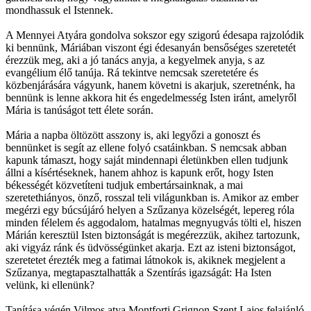
mondhassuk el Istennek.
A Mennyei Atyára gondolva sokszor egy szigorú édesapa rajzolódik
ki bennünk, Máriában viszont égi édesanyán bensőséges szeretetét
érezzük meg, aki a jó tanács anyja, a kegyelmek anyja, s az
evangélium élő tanúja. Rá tekintve nemcsak szeretetére és
közbenjárására vágyunk, hanem követni is akarjuk, szeretnénk, ha
bennünk is lenne akkora hit és engedelmesség Isten iránt, amelyről
Mária is tanúságot tett élete során.
Mária a napba öltözött asszony is, aki legyőzi a gonoszt és
bennünket is segít az ellene folyó csatáinkban. S nemcsak abban
kapunk támaszt, hogy saját mindennapi életünkben ellen tudjunk
állni a kísértéseknek, hanem ahhoz is kapunk erőt, hogy Isten
békességét közvetíteni tudjuk embertársainknak, a mai
szeretethiányos, önző, rosszal teli világunkban is. Amikor az ember
megérzi egy búcsújáró helyen a Szűzanya közelségét, lepereg róla
minden félelem és aggodalom, hatalmas megnyugvás tölti el, hiszen
Márián keresztül Isten biztonságát is megérezzük, akihez tartozunk,
aki vigyáz ránk és üdvösségünket akarja. Ezt az isteni biztonságot,
szeretetet érezték meg a fatimai látnokok is, akiknek megjelent a
Szűzanya, megtapasztalhatták a Szentírás igazságát: Ha Isten
velünk, ki ellenünk?
Tanítása végén Vilmos atya Montforti Grignon Szent Lajos felajánló