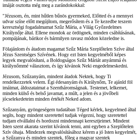
imáját osztotta még meg a zarándokokkal:
"Jézusom, én, mint hűtlen bűnös gyermeked, Előtted és a mennyei
udvar színe előtt megújítom, megerősítem és a Te kezedbe teszem
keresztségi fogadalmamat Szűz Mária, a Világ Győzedelmes
Királynője által. Ellene mondok az ördögnek, minden csábításának,
pompájának, bárikor és bármilyen ravasz módon közeledne is.
Fölajánlom és átadom magamat Szűz Mária Szeplőtelen Szíve által
Jézus Szentséges Szívének. Hogy ezt Isten kegyelméből képes
legyek megvalósítani, a Boldogságos Szűz Máriát anyámmá és
királynőmmé választom, és így kívánok Neki engedelmeskedni.
Jézusom, Szűzanyám, mindent átadok Nektek, hogy Ti
rendelkezzetek velem. Égi édesanyám és Királynőm, Te ajánld föl
imáimat, áldozataimat a Szentháromságnak. Testemet, lelkemet,
minden külső és belső javamat, a múlt, a jelen és a jövőbeli
jócselekedeteim minden értékét Neked adom.
Szűzanyám, gyöngeségem tudatában Téged kérlek, kegyelmed által
segíts, hogy mindent szeretettel tudjak végezni, hogy szeretettel
tudjam elvállalni és hordozni mindennapi keresztjeimet. Mindent
Isten szent akarata szerint kívánok tenni, ami egyben a Szeplőtelen
Szív óhaja. Mindezek megvalósításához kérem a jó Isten kegyelmét,
a Szűzanya és minden szentek, főleg a magyar szentek