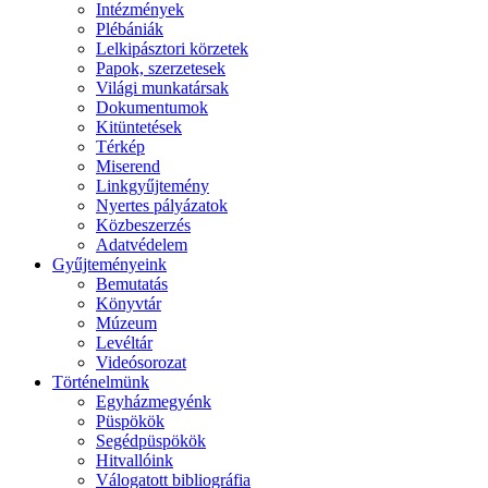
Intézmények
Plébániák
Lelkipásztori körzetek
Papok, szerzetesek
Világi munkatársak
Dokumentumok
Kitüntetések
Térkép
Miserend
Linkgyűjtemény
Nyertes pályázatok
Közbeszerzés
Adatvédelem
Gyűjteményeink
Bemutatás
Könyvtár
Múzeum
Levéltár
Videósorozat
Történelmünk
Egyházmegyénk
Püspökök
Segédpüspökök
Hitvallóink
Válogatott bibliográfia