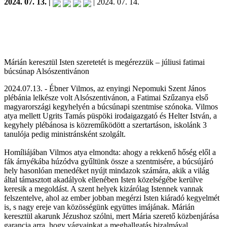
2024. 07. 13. |
| 2024. 07. 14.
Márián keresztül Isten szeretetét is megérezzük – júliusi fatimai
búcsúnap Alsószentivánon
2024.07.13. - Ébner Vilmos, az enyingi Nepomuki Szent János
plébánia lelkésze volt Alsószentivánon, a Fatimai Szűzanya első
magyarországi kegyhelyén a búcsúnapi szentmise szónoka. Vilmos
atya mellett Ugrits Tamás püspöki irodaigazgató és Helter István, a
kegyhely plébánosa is közreműködött a szertartáson, iskolánk 3
tanulója pedig ministránsként szolgált.
Homíliájában Vilmos atya elmondta: ahogy a rekkenő hőség elől a
fák árnyékába húzódva gyűltünk össze a szentmisére, a búcsújáró
hely hasonlóan menedéket nyújt mindazok számára, akik a világ
által támasztott akadályok ellenében Isten közelségébe kerülve
keresik a megoldást. A szent helyek kizárólag Istennek vannak
felszentelve, ahol az ember jobban megérzi Isten kiáradó kegyelmét
is, s nagy ereje van közösségünk együttes imájának. Márián
keresztül akarunk Jézushoz szólni, mert Mária szerető közbenjárása
garancia arra, hogy vágyainkat a meghallgatás bizalmával