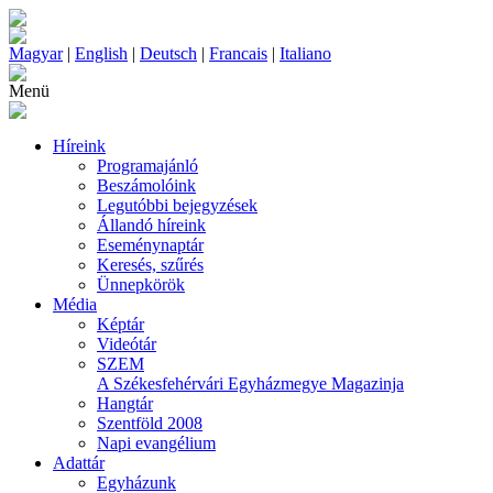
Magyar
|
English
|
Deutsch
|
Francais
|
Italiano
Menü
Híreink
Programajánló
Beszámolóink
Legutóbbi bejegyzések
Állandó híreink
Eseménynaptár
Keresés, szűrés
Ünnepkörök
Média
Képtár
Videótár
SZEM
A Székesfehérvári Egyházmegye Magazinja
Hangtár
Szentföld 2008
Napi evangélium
Adattár
Egyházunk