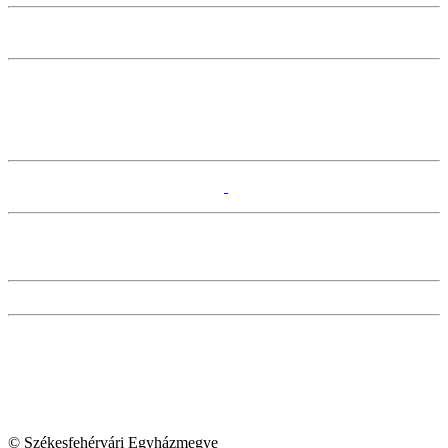
© Székesfehérvári Egyházmegye