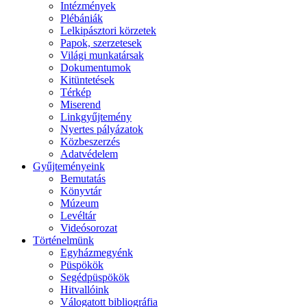
Intézmények
Plébániák
Lelkipásztori körzetek
Papok, szerzetesek
Világi munkatársak
Dokumentumok
Kitüntetések
Térkép
Miserend
Linkgyűjtemény
Nyertes pályázatok
Közbeszerzés
Adatvédelem
Gyűjteményeink
Bemutatás
Könyvtár
Múzeum
Levéltár
Videósorozat
Történelmünk
Egyházmegyénk
Püspökök
Segédpüspökök
Hitvallóink
Válogatott bibliográfia