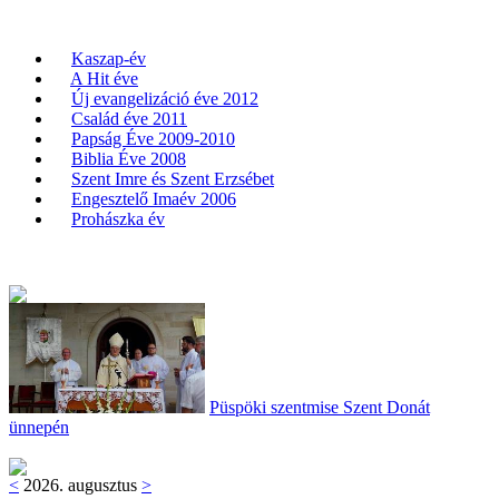
Kaszap-év
A Hit éve
Új evangelizáció éve 2012
Család éve 2011
Papság Éve 2009-2010
Biblia Éve 2008
Szent Imre és Szent Erzsébet
Engesztelő Imaév 2006
Prohászka év
Püspöki szentmise Szent Donát
ünnepén
<
2026. augusztus
>