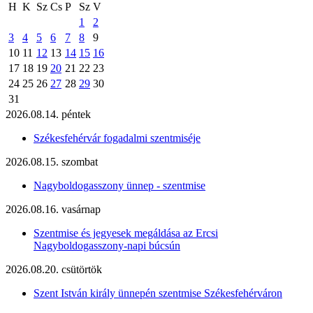
H
K
Sz
Cs
P
Sz
V
1
2
3
4
5
6
7
8
9
10
11
12
13
14
15
16
17
18
19
20
21
22
23
24
25
26
27
28
29
30
31
2026.08.14. péntek
Székesfehérvár fogadalmi szentmiséje
2026.08.15. szombat
Nagyboldogasszony ünnep - szentmise
2026.08.16. vasárnap
Szentmise és jegyesek megáldása az Ercsi
Nagyboldogasszony-napi búcsún
2026.08.20. csütörtök
Szent István király ünnepén szentmise Székesfehérváron