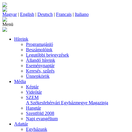
Magyar
|
English
|
Deutsch
|
Francais
|
Italiano
Menü
Híreink
Programajánló
Beszámolóink
Legutóbbi bejegyzések
Állandó híreink
Eseménynaptár
Keresés, szűrés
Ünnepkörök
Média
Képtár
Videótár
SZEM
A Székesfehérvári Egyházmegye Magazinja
Hangtár
Szentföld 2008
Napi evangélium
Adattár
Egyházunk