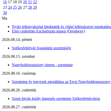
16
17
18
19
20
21
22
23
24
25
26
27
28
29
30
Ma
Nyári lelkigyakorlat hitoktatók és világi lelkipásztori munkatárs
Első csütörtöki Eucharisztia ünnep (Öreghegy)
2026.08.14. péntek
Székesfehérvár fogadalmi szentmiséje
2026.08.15. szombat
Nagyboldogasszony ünnep - szentmise
2026.08.16. vasárnap
Szentmise és jegyesek megáldása az Ercsi Nagyboldogasszony
2026.08.20. csütörtök
Szent István király ünnepén szentmise Székesfehérváron
2026.08.27. csütörtök