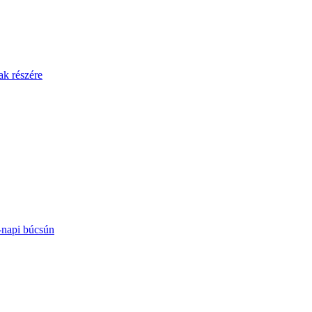
ak részére
-napi búcsún