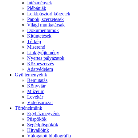
Intézmények
Plébániák
Lelkipásztori körzetek
Papok, szerzetesek
Világi munkatársak
Dokumentumok
Kitüntetések
Térkép
Miserend
Linkgyűjtemény
Nyertes pályázatok
Közbeszerzés
Adatvédelem
Gyűjteményeink
Bemutatás
Könyvtár
Múzeum
Levéltár
Videósorozat
Történelmünk
Egyházmegyénk
Püspökök
Segédpüspökök
Hitvallóink
Válogatott bibliográfia