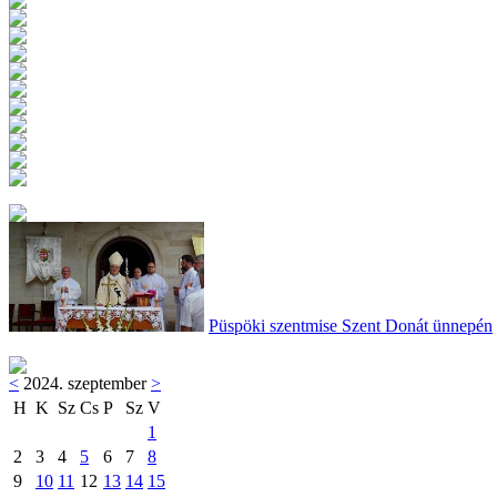
Püspöki szentmise Szent Donát ünnepén
<
2024. szeptember
>
H
K
Sz
Cs
P
Sz
V
1
2
3
4
5
6
7
8
9
10
11
12
13
14
15