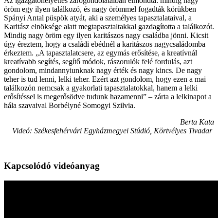
Az igazgatóhelyettes zárógondolataiban elmondta: mindig nagy
öröm egy ilyen találkozó, és nagy örömmel fogadták körükben
Spányi Antal püspök atyát, aki a személyes tapasztalataival, a
Karitász elnöksége alatt megtapasztaltakkal gazdagította a találkozót.
Mindig nagy öröm egy ilyen karitászos nagy családba jönni. Kicsit
úgy éreztem, hogy a családi ebédnél a karitászos nagycsaládomba
érkeztem. „A tapasztalatcsere, az egymás erősítése, a kreatívnál
kreatívabb segítés, segítő módok, rászorulók felé fordulás, azt
gondolom, mindannyiunknak nagy érték és nagy kincs. De nagy
teher is tud lenni, lelki teher. Ezért azt gondolom, hogy ezen a mai
találkozón nemcsak a gyakorlati tapasztalatokkal, hanem a lelki
erősítéssel is megerősödve tudunk hazamenni” – zárta a lelkinapot a
hála szavaival Borbélyné Somogyi Szilvia.
Berta Kata
Videó: Székesfehérvári Egyházmegyei Stúdió, Körtvélyes Tivadar
Kapcsolódó videóanyag