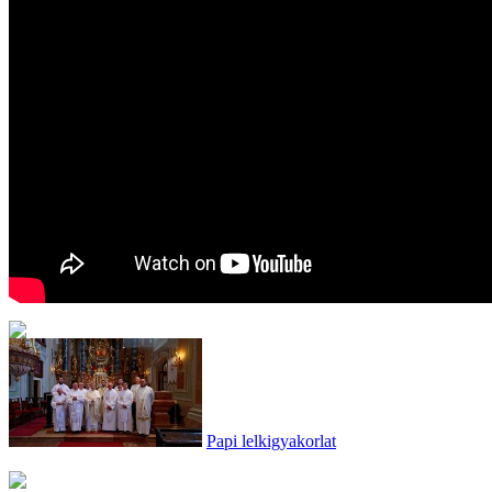
Papi lelkigyakorlat