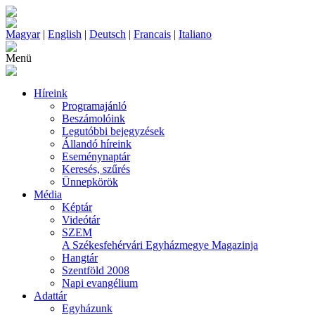
Magyar
|
English
|
Deutsch
|
Francais
|
Italiano
Menü
Híreink
Programajánló
Beszámolóink
Legutóbbi bejegyzések
Állandó híreink
Eseménynaptár
Keresés, szűrés
Ünnepkörök
Média
Képtár
Videótár
SZEM
A Székesfehérvári Egyházmegye Magazinja
Hangtár
Szentföld 2008
Napi evangélium
Adattár
Egyházunk