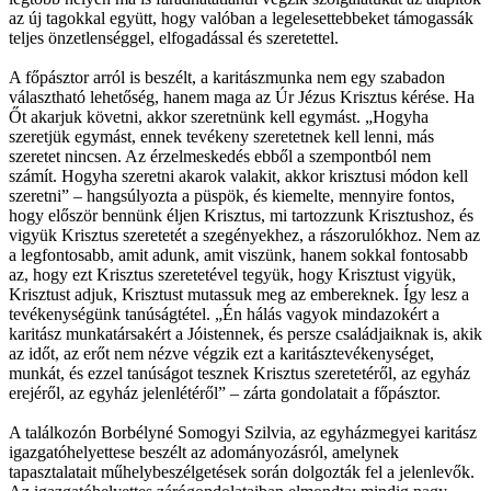
az új tagokkal együtt, hogy valóban a legelesettebbeket támogassák
teljes önzetlenséggel, elfogadással és szeretettel.
A főpásztor arról is beszélt, a karitászmunka nem egy szabadon
választható lehetőség, hanem maga az Úr Jézus Krisztus kérése. Ha
Őt akarjuk követni, akkor szeretnünk kell egymást. „Hogyha
szeretjük egymást, ennek tevékeny szeretetnek kell lenni, más
szeretet nincsen. Az érzelmeskedés ebből a szempontból nem
számít. Hogyha szeretni akarok valakit, akkor krisztusi módon kell
szeretni” – hangsúlyozta a püspök, és kiemelte, mennyire fontos,
hogy először bennünk éljen Krisztus, mi tartozzunk Krisztushoz, és
vigyük Krisztus szeretetét a szegényekhez, a rászorulókhoz. Nem az
a legfontosabb, amit adunk, amit viszünk, hanem sokkal fontosabb
az, hogy ezt Krisztus szeretetével tegyük, hogy Krisztust vigyük,
Krisztust adjuk, Krisztust mutassuk meg az embereknek. Így lesz a
tevékenységünk tanúságtétel. „Én hálás vagyok mindazokért a
karitász munkatársakért a Jóistennek, és persze családjaiknak is, akik
az időt, az erőt nem nézve végzik ezt a karitásztevékenységet,
munkát, és ezzel tanúságot tesznek Krisztus szeretetéről, az egyház
erejéről, az egyház jelenlétéről” – zárta gondolatait a főpásztor.
A találkozón Borbélyné Somogyi Szilvia, az egyházmegyei karitász
igazgatóhelyettese beszélt az adományozásról, amelynek
tapasztalatait műhelybeszélgetések során dolgozták fel a jelenlevők.