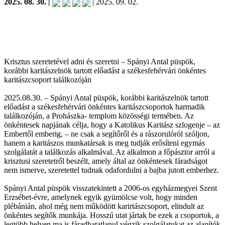
2025. 08. 30. |
| 2025. 09. 02.
Krisztus szeretetével adni és szeretni – Spányi Antal püspök,
korábbi karitászelnök tartott előadást a székesfehérvári önkéntes
karitászcsoport találkozóján
2025.08.30. – Spányi Antal püspök, korábbi karitászelnök tartott
előadást a székesfehérvári önkéntes karitászcsoportok harmadik
találkozóján, a Prohászka- templom közösségi termében. Az
önkéntesek napjának célja, hogy a Katolikus Karitász szlogenje – az
Embertől emberig, – ne csak a segítőről és a rászorulóról szóljon,
hanem a karitászos munkatársak is meg tudják erősíteni egymás
szolgálatát a találkozás alkalmával. Az alkalmon a főpásztor arról a
krisztusi szeretetről beszélt, amely által az önkéntesek fáradságot
nem ismerve, szeretettel tudnak odafordulni a bajba jutott emberhez.
Spányi Antal püspök visszatekintett a 2006-os egyházmegyei Szent
Erzsébet-évre, amelynek egyik gyümölcse volt, hogy minden
plébánián, ahol még nem működött karirtászcsoport, elindult az
önkéntes segítők munkája. Hosszú utat jártak be ezek a csoportok, a
legtöbb helyen ma is fáradhatatlanul végzik szolgálatukat az alapítók