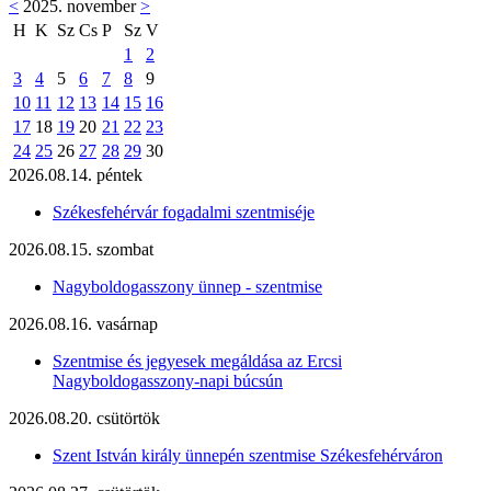
<
2025. november
>
H
K
Sz
Cs
P
Sz
V
1
2
3
4
5
6
7
8
9
10
11
12
13
14
15
16
17
18
19
20
21
22
23
24
25
26
27
28
29
30
2026.08.14. péntek
Székesfehérvár fogadalmi szentmiséje
2026.08.15. szombat
Nagyboldogasszony ünnep - szentmise
2026.08.16. vasárnap
Szentmise és jegyesek megáldása az Ercsi
Nagyboldogasszony-napi búcsún
2026.08.20. csütörtök
Szent István király ünnepén szentmise Székesfehérváron