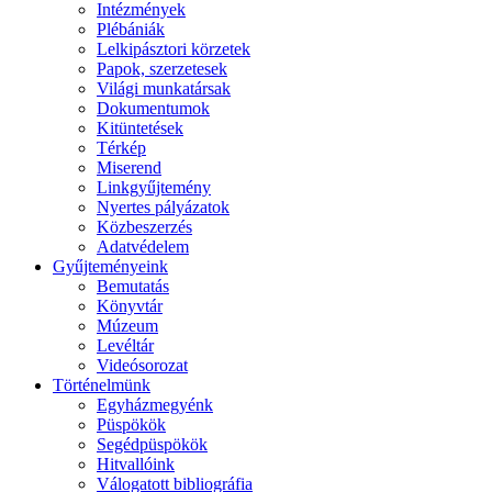
Intézmények
Plébániák
Lelkipásztori körzetek
Papok, szerzetesek
Világi munkatársak
Dokumentumok
Kitüntetések
Térkép
Miserend
Linkgyűjtemény
Nyertes pályázatok
Közbeszerzés
Adatvédelem
Gyűjteményeink
Bemutatás
Könyvtár
Múzeum
Levéltár
Videósorozat
Történelmünk
Egyházmegyénk
Püspökök
Segédpüspökök
Hitvallóink
Válogatott bibliográfia