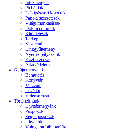
Intézmények
Plébániák
Lelkipásztori körzetek
Papok, szerzetesek
Világi munkatársak
Dokumentumok
Kitüntetések
Térkép
Miserend
Linkgyűjtemény
Nyertes pályázatok
Közbeszerzés
Adatvédelem
Gyűjteményeink
Bemutatás
Könyvtár
Múzeum
Levéltár
Videósorozat
Történelmünk
Egyházmegyénk
Püspökök
Segédpüspökök
Hitvallóink
Válogatott bibliográfia