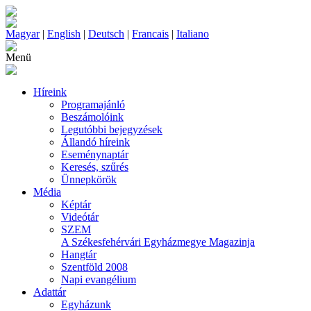
Magyar
|
English
|
Deutsch
|
Francais
|
Italiano
Menü
Híreink
Programajánló
Beszámolóink
Legutóbbi bejegyzések
Állandó híreink
Eseménynaptár
Keresés, szűrés
Ünnepkörök
Média
Képtár
Videótár
SZEM
A Székesfehérvári Egyházmegye Magazinja
Hangtár
Szentföld 2008
Napi evangélium
Adattár
Egyházunk