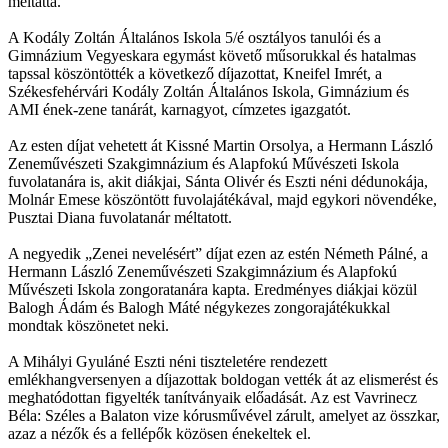
méltatta.
A Kodály Zoltán Általános Iskola 5/é osztályos tanulói és a
Gimnázium Vegyeskara egymást követő műsorukkal és hatalmas
tapssal köszöntötték a következő díjazottat, Kneifel Imrét, a
Székesfehérvári Kodály Zoltán Általános Iskola, Gimnázium és
AMI ének-zene tanárát, karnagyot, címzetes igazgatót.
Az esten díjat vehetett át Kissné Martin Orsolya, a Hermann László
Zeneművészeti Szakgimnázium és Alapfokú Művészeti Iskola
fuvolatanára is, akit diákjai, Sánta Olivér és Eszti néni dédunokája,
Molnár Emese köszöntött fuvolajátékával, majd egykori növendéke,
Pusztai Diana fuvolatanár méltatott.
A negyedik „Zenei nevelésért” díjat ezen az estén Németh Pálné, a
Hermann László Zeneművészeti Szakgimnázium és Alapfokú
Művészeti Iskola zongoratanára kapta. Eredményes diákjai közül
Balogh Ádám és Balogh Máté négykezes zongorajátékukkal
mondtak köszönetet neki.
A Mihályi Gyuláné Eszti néni tiszteletére rendezett
emlékhangversenyen a díjazottak boldogan vették át az elismerést és
meghatódottan figyelték tanítványaik előadását. Az est Vavrinecz
Béla: Széles a Balaton vize kórusművével zárult, amelyet az összkar,
azaz a nézők és a fellépők közösen énekeltek el.