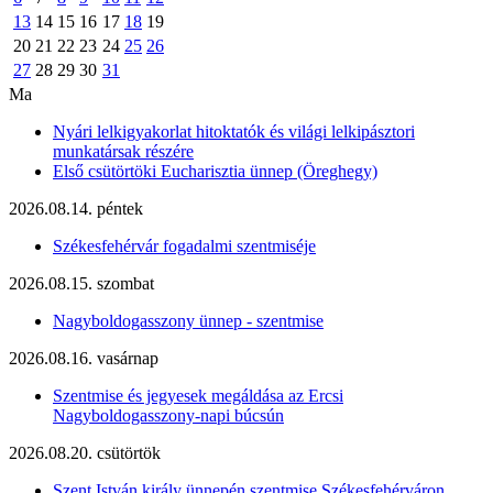
13
14
15
16
17
18
19
20
21
22
23
24
25
26
27
28
29
30
31
Ma
Nyári lelkigyakorlat hitoktatók és világi lelkipásztori
munkatársak részére
Első csütörtöki Eucharisztia ünnep (Öreghegy)
2026.08.14. péntek
Székesfehérvár fogadalmi szentmiséje
2026.08.15. szombat
Nagyboldogasszony ünnep - szentmise
2026.08.16. vasárnap
Szentmise és jegyesek megáldása az Ercsi
Nagyboldogasszony-napi búcsún
2026.08.20. csütörtök
Szent István király ünnepén szentmise Székesfehérváron