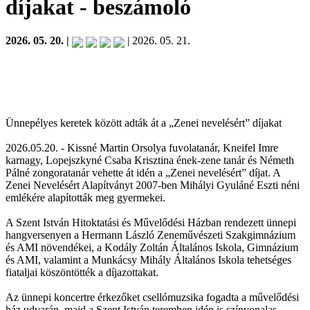
díjakat
- beszámoló
2026. 05. 20. |
| 2026. 05. 21.
Ünnepélyes keretek között adták át a „Zenei nevelésért” díjakat
2026.05.20. - Kissné Martin Orsolya fuvolatanár, Kneifel Imre
karnagy, Lopejszkyné Csaba Krisztina ének-zene tanár és Németh
Pálné zongoratanár vehette át idén a „Zenei nevelésért” díjat. A
Zenei Nevelésért Alapítványt 2007-ben Mihályi Gyuláné Eszti néni
emlékére alapították meg gyermekei.
A Szent István Hitoktatási és Művelődési Házban rendezett ünnepi
hangversenyen a Hermann László Zeneművészeti Szakgimnázium
és AMI növendékei, a Kodály Zoltán Általános Iskola, Gimnázium
és AMI, valamint a Munkácsy Mihály Általános Iskola tehetséges
fiataljai köszöntötték a díjazottakat.
Az ünnepi koncertre érkezőket csellómuzsika fogadta a művelődési
ház udvarán, majd a Szent István teremben idén is színvonalas