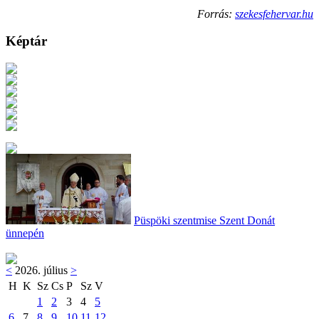
Forrás:
szekesfehervar.hu
Képtár
Püspöki szentmise Szent Donát
ünnepén
<
2026. július
>
H
K
Sz
Cs
P
Sz
V
1
2
3
4
5
6
7
8
9
10
11
12