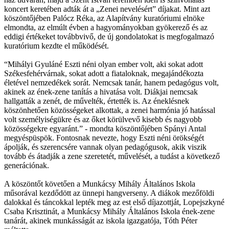
koncert keretében adták át a „Zenei nevelésért” díjakat. Mint azt
köszöntőjében Palócz Réka, az Alapítvány kuratóriumi elnöke
elmondta, az elmúlt évben a hagyományokban gyökerező és az
eddigi értékeket továbbvivő, de új gondolatokat is megfogalmazó
kuratórium kezdte el működését.
“Mihályi Gyuláné Eszti néni olyan ember volt, aki sokat adott
Székesfehérvárnak, sokat adott a fiataloknak, megajándékozta
életével nemzedékek sorát. Nemcsak tanár, hanem pedagógus volt,
akinek az ének-zene tanítás a hivatása volt. Diákjai nemcsak
hallgatták a zenét, de művelték, értették is. Az éneklésnek
köszönhetően közösségeket alkottak, a zenei harmónia jó hatással
volt személyiségükre és az őket körülvevő kisebb és nagyobb
közösségekre egyaránt.” - mondta köszöntőjében Spányi Antal
megyéspüspök. Fontosnak nevezte, hogy Eszti néni örökségét
ápolják, és szerencsére vannak olyan pedagógusok, akik viszik
tovább és átadják a zene szeretetét, művelését, a tudást a következő
generációnak.
A köszöntőt követően a Munkácsy Mihály Általános Iskola
műsorával kezdődött az ünnepi hangverseny. A diákok mezőföldi
dalokkal és táncokkal lepték meg az est első díjazottját, Lopejszkyné
Csaba Krisztinát, a Munkácsy Mihály Általános Iskola ének-zene
tanárát, akinek munkásságát az iskola igazgatója, Tóth Péter