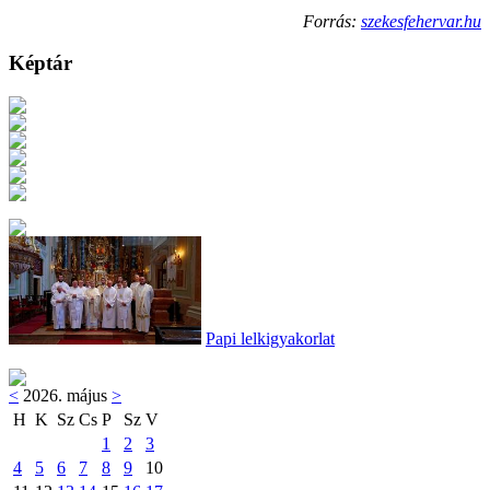
Forrás:
szekesfehervar.hu
Képtár
Papi lelkigyakorlat
<
2026. május
>
H
K
Sz
Cs
P
Sz
V
1
2
3
4
5
6
7
8
9
10