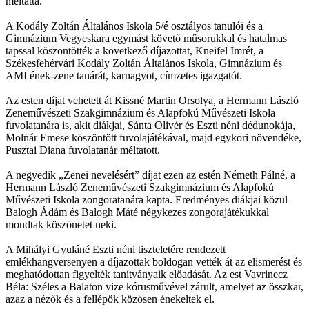
méltatta.
A Kodály Zoltán Általános Iskola 5/é osztályos tanulói és a
Gimnázium Vegyeskara egymást követő műsorukkal és hatalmas
tapssal köszöntötték a következő díjazottat, Kneifel Imrét, a
Székesfehérvári Kodály Zoltán Általános Iskola, Gimnázium és
AMI ének-zene tanárát, karnagyot, címzetes igazgatót.
Az esten díjat vehetett át Kissné Martin Orsolya, a Hermann László
Zeneművészeti Szakgimnázium és Alapfokú Művészeti Iskola
fuvolatanára is, akit diákjai, Sánta Olivér és Eszti néni dédunokája,
Molnár Emese köszöntött fuvolajátékával, majd egykori növendéke,
Pusztai Diana fuvolatanár méltatott.
A negyedik „Zenei nevelésért” díjat ezen az estén Németh Pálné, a
Hermann László Zeneművészeti Szakgimnázium és Alapfokú
Művészeti Iskola zongoratanára kapta. Eredményes diákjai közül
Balogh Ádám és Balogh Máté négykezes zongorajátékukkal
mondtak köszönetet neki.
A Mihályi Gyuláné Eszti néni tiszteletére rendezett
emlékhangversenyen a díjazottak boldogan vették át az elismerést és
meghatódottan figyelték tanítványaik előadását. Az est Vavrinecz
Béla: Széles a Balaton vize kórusművével zárult, amelyet az összkar,
azaz a nézők és a fellépők közösen énekeltek el.