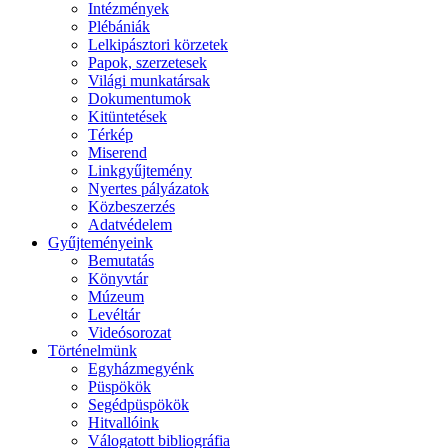
Intézmények
Plébániák
Lelkipásztori körzetek
Papok, szerzetesek
Világi munkatársak
Dokumentumok
Kitüntetések
Térkép
Miserend
Linkgyűjtemény
Nyertes pályázatok
Közbeszerzés
Adatvédelem
Gyűjteményeink
Bemutatás
Könyvtár
Múzeum
Levéltár
Videósorozat
Történelmünk
Egyházmegyénk
Püspökök
Segédpüspökök
Hitvallóink
Válogatott bibliográfia