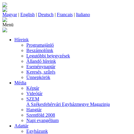
Magyar
|
English
|
Deutsch
|
Francais
|
Italiano
Menü
Híreink
Programajánló
Beszámolóink
Legutóbbi bejegyzések
Állandó híreink
Eseménynaptár
Keresés, szűrés
Ünnepkörök
Média
Képtár
Videótár
SZEM
A Székesfehérvári Egyházmegye Magazinja
Hangtár
Szentföld 2008
Napi evangélium
Adattár
Egyházunk