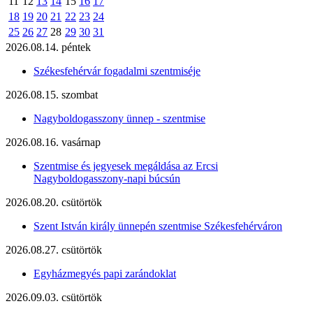
11
12
13
14
15
16
17
18
19
20
21
22
23
24
25
26
27
28
29
30
31
2026.08.14. péntek
Székesfehérvár fogadalmi szentmiséje
2026.08.15. szombat
Nagyboldogasszony ünnep - szentmise
2026.08.16. vasárnap
Szentmise és jegyesek megáldása az Ercsi
Nagyboldogasszony-napi búcsún
2026.08.20. csütörtök
Szent István király ünnepén szentmise Székesfehérváron
2026.08.27. csütörtök
Egyházmegyés papi zarándoklat
2026.09.03. csütörtök