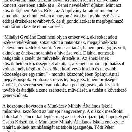
koncert keretében adták át a „Zenei nevelésért” díjakat. Mint azt
köszöntőjében Palócz Réka, az Alapítvány kuratóriumi elnöke
elmondta, az elmúlt évben a hagyományokban gyökerező és az
eddigi értékeket továbbvivő, de új gondolatokat is megfogalmazó
kuratórium kezdte el működését.
“Mihályi Gyuláné Eszti néni olyan ember volt, aki sokat adott
Székesfehérvárnak, sokat adott a fiataloknak, megajándékozta
életével nemzedékek sorát. Nemcsak tanár, hanem pedagógus volt,
akinek az ének-zene tanítás a hivatása volt. Diákjai nemcsak
hallgatták a zenét, de művelték, értették is. Az éneklésnek
köszönhetően közösségeket alkottak, a zenei harmónia jó hatással
volt személyiségükre és az őket körülvevő kisebb és nagyobb
közösségekre egyaránt.” - mondta köszöntőjében Spányi Antal
megyéspüspök. Fontosnak nevezte, hogy Eszti néni örökségét
ápolják, és szerencsére vannak olyan pedagógusok, akik viszik
tovább és átadják a zene szeretetét, művelését, a tudást a következő
generációnak.
A köszöntőt követően a Munkácsy Mihály Általános Iskola
műsorával kezdődött az ünnepi hangverseny. A diákok mezőföldi
dalokkal és táncokkal lepték meg az est első díjazottját, Lopejszkyné
Csaba Krisztinát, a Munkácsy Mihály Általános Iskola ének-zene
tanárát, akinek munkásságát az iskola igazgatója, Tóth Péter