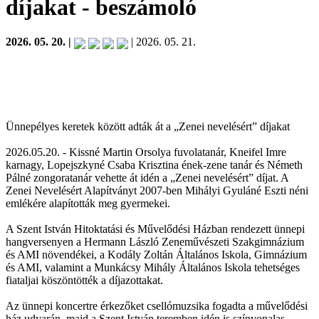
díjakat
- beszámoló
2026. 05. 20. |
| 2026. 05. 21.
Ünnepélyes keretek között adták át a „Zenei nevelésért” díjakat
2026.05.20. - Kissné Martin Orsolya fuvolatanár, Kneifel Imre
karnagy, Lopejszkyné Csaba Krisztina ének-zene tanár és Németh
Pálné zongoratanár vehette át idén a „Zenei nevelésért” díjat. A
Zenei Nevelésért Alapítványt 2007-ben Mihályi Gyuláné Eszti néni
emlékére alapították meg gyermekei.
A Szent István Hitoktatási és Művelődési Házban rendezett ünnepi
hangversenyen a Hermann László Zeneművészeti Szakgimnázium
és AMI növendékei, a Kodály Zoltán Általános Iskola, Gimnázium
és AMI, valamint a Munkácsy Mihály Általános Iskola tehetséges
fiataljai köszöntötték a díjazottakat.
Az ünnepi koncertre érkezőket csellómuzsika fogadta a művelődési
ház udvarán, majd a Szent István teremben idén is színvonalas