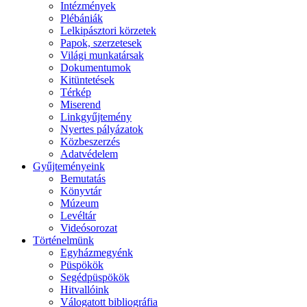
Intézmények
Plébániák
Lelkipásztori körzetek
Papok, szerzetesek
Világi munkatársak
Dokumentumok
Kitüntetések
Térkép
Miserend
Linkgyűjtemény
Nyertes pályázatok
Közbeszerzés
Adatvédelem
Gyűjteményeink
Bemutatás
Könyvtár
Múzeum
Levéltár
Videósorozat
Történelmünk
Egyházmegyénk
Püspökök
Segédpüspökök
Hitvallóink
Válogatott bibliográfia