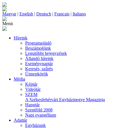
Magyar
|
English
|
Deutsch
|
Francais
|
Italiano
Menü
Híreink
Programajánló
Beszámolóink
Legutóbbi bejegyzések
Állandó híreink
Eseménynaptár
Keresés, szűrés
Ünnepkörök
Média
Képtár
Videótár
SZEM
A Székesfehérvári Egyházmegye Magazinja
Hangtár
Szentföld 2008
Napi evangélium
Adattár
Egyházunk