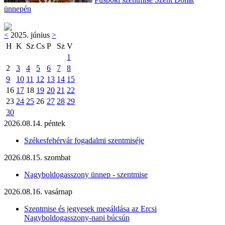
ünnepén
<
2025. június
>
H
K
Sz
Cs
P
Sz
V
1
2
3
4
5
6
7
8
9
10
11
12
13
14
15
16
17
18
19
20
21
22
23
24
25
26
27
28
29
30
2026.08.14. péntek
Székesfehérvár fogadalmi szentmiséje
2026.08.15. szombat
Nagyboldogasszony ünnep - szentmise
2026.08.16. vasárnap
Szentmise és jegyesek megáldása az Ercsi
Nagyboldogasszony-napi búcsún