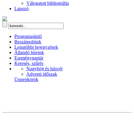
Válogatott bibliográfia
Lapozó
Programajánló
Beszámolóink
Legutóbbi bejegyzések
Állandó híreink
Eseménynaptár
Keresés, szűrés
Nagyböjt és húsvét
Adventi időszak
Ünnepkörök