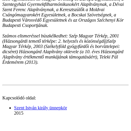
Szentegyházi Gyermekfilharmónikusokért Alapítványnak, a Dévai
Szent Ferenc Alapítványnak, a Keresztszülők a Moldvai
Csángómagyarokért Egyesületnek, a Bocskai Szövetségnek, a
Budapesti Városvédő Egyesületnek és az Országos Széchenyi Kör
Budapesti Csoportjának.
Számos elismeréssel büszkélkedhet: Szép Magyar Térkép, 2001
(Házsongárdi temető térképe: 2. helyezés és közönségdíj)Szép
Magyar Térkép, 2003 (Székelyföld gyógyfürdői és borvíztelepei:
dicséret) Házsongárd Alapítvány oklevele (a 10. éves Házsongárd
Alapítvány értékmentő munkájának támogatásáért), Teleki Pál
Érdemérem (2013).
Kapcsolódó oldal:
Szent István király ünnepkör
2015