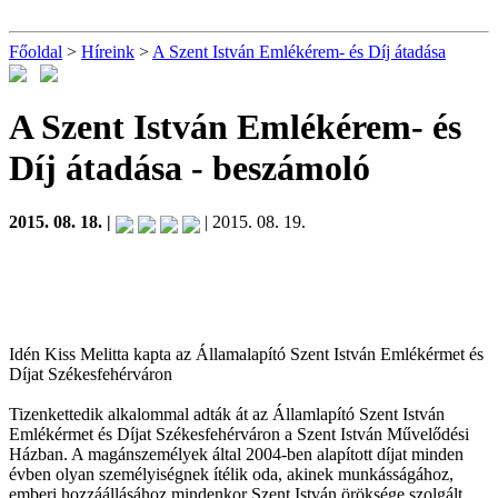
Főoldal
>
Híreink
>
A Szent István Emlékérem- és Díj átadása
A Szent István Emlékérem- és
Díj átadása
- beszámoló
2015. 08. 18. |
| 2015. 08. 19.
Idén Kiss Melitta kapta az Államalapító Szent István Emlékérmet és
Díjat Székesfehérváron
Tizenkettedik alkalommal adták át az Államlapító Szent István
Emlékérmet és Díjat Székesfehérváron a Szent István Művelődési
Házban. A magánszemélyek által 2004-ben alapított díjat minden
évben olyan személyiségnek ítélik oda, akinek munkásságához,
emberi hozzáállásához mindenkor Szent István öröksége szolgált