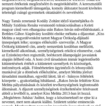
nemzeti értékeink megőrzéséért és megörökítéséért. A keresztszülői
program kiemelkedő támogatója, komoly áldozatot hozott kivételes
tehetségű csángó gyermekek oktatásáért és neveléséért.
Nagy Tamás zenetanár Kodály Zoltánt idéző klarinétjátéka és
Mihály Szidónia Renáta versmondó tolmácsolásában a Keleti
magyar című vers elhangzása után Bakos István művelődéskutató, a
Bethlen Gábor Alapítvány korábbi elnöke méltatta a díjazottat: „Kiss
Melitta a negyedévenként tartott Magyar Örökség-díjátadó
ünnepségek lelke; szorgos előkészítő- szervezője. A Magyar
Örökség kitüntető cím, amely nemzetünk korábban mellőzött,
kiemelkedő alkotóinak, személyiségeinek erkölcsi elismerése, csak
az Ezüstkönyvben regisztrált, beérkezett állampolgári javaslatok
alapján ítélhető oda. A honi civil társadalom immár legjelentősebb
kitüntetésének értékét a kitüntetett személyek és közösségek,
intézmények adják. Fölmérhetetlen ügyintézői és lebonyolítói
munkával jár a döntések előkészítése, amelyet Melitta jórészt
társadalmi munkában, egyedül látott, lát el - hiányos feltételek
közepette -, gyakorlatilag hibátlanul. „Bakos István felidézte Kiss
Melitta pályafutásának és közéleti tevékenységének legfontosabb
állomásait. A díjazott személyiségének érzékeltetésére felolvasott
abból a levélből is, amelyet Kiss Melitta 2013-ban írt hozzá.
„Megkértem /Juhász/ Juditot, hogy a köszöneteknél ne ejtse ki a
nevemet, mert nem akarok kiállni. Született szürke eminenciás