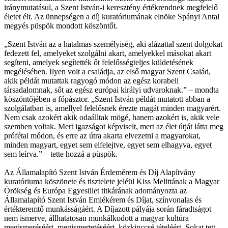
iránymutatásul, a Szent István-i keresztény értékrendnek megfelelő
életet élt. Az ünnepségen a díj kuratóriumának elnöke Spányi Antal
megyés püspök mondott köszöntőt.
„Szent István az a hatalmas személyiség, aki alázattal szent dolgokat
fedezett fel, amelyeket szolgálni akart, amelyekkel másokat akart
segíteni, amelyek segítették őt felelősségteljes küldetésének
megélésében. Ilyen volt a családja, az első magyar Szent Család,
akik példát mutattak ragyogó módon az egész korabeli
társadalomnak, sőt az egész európai királyi udvaroknak.” – mondta
köszöntőjében a főpásztor. „Szent István példát mutatott abban a
szolgálatban is, amellyel felelősnek érezte magát minden magyarért.
Nem csak azokért akik odaálltak mögé, hanem azokért is, akik vele
szemben voltak. Mert igazságot képviselt, mert az élet útját látta meg
prófétai módon, és erre az útra akarta elvezetni a magyarokat,
minden magyart, egyet sem elfelejtve, egyet sem elhagyva, egyet
sem leírva.” – tette hozzá a püspök.
Az Államalapító Szent István Érdemérem és Díj Alapítvány
kuratóriuma köszönete és tisztelete jeléül Kiss Melittának a Magyar
Örökség és Európa Egyesület titkárának adományozta az
Államalapító Szent István Emlékérem és Díjat, színvonalas és
értékteremtő munkásságáért. A Díjazott pályája során fáradtságot
nem ismerve, állhatatosan munkálkodott a magyar kultúra
megismeréséért, megismertetéséért, közkinccsé tételéért. Sokat tett