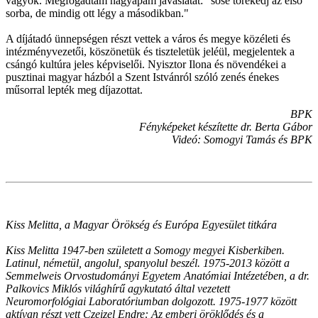
vagyok. Megfogadtam nagyapám javaslatát: "sose törekedj az első
sorba, de mindig ott légy a másodikban."
A díjátadó ünnepségen részt vettek a város és megye közéleti és
intézményvezetői, köszönetük és tiszteletük jeléül, megjelentek a
csángó kultúra jeles képviselői. Nyisztor Ilona és növendékei a
pusztinai magyar házból a Szent Istvánról szóló zenés énekes
műsorral lepték meg díjazottat.
BPK
Fényképeket készítette dr. Berta Gábor
Videó: Somogyi Tamás és BPK
Kiss Melitta, a Magyar Örökség és Európa Egyesület titkára
Kiss Melitta 1947-ben született a Somogy megyei Kisberkiben.
Latinul, németül, angolul, spanyolul beszél. 1975-2013 között a
Semmelweis Orvostudományi Egyetem Anatómiai Intézetében, a dr.
Palkovics Miklós világhírű agykutató által vezetett
Neuromorfológiai Laboratóriumban dolgozott. 1975-1977 között
aktívan részt vett Czeizel Endre: Az emberi öröklődés és a