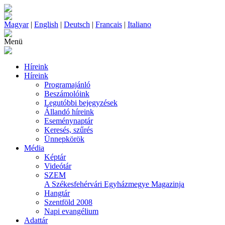
Magyar
|
English
|
Deutsch
|
Francais
|
Italiano
Menü
Híreink
Híreink
Programajánló
Beszámolóink
Legutóbbi bejegyzések
Állandó híreink
Eseménynaptár
Keresés, szűrés
Ünnepkörök
Média
Képtár
Videótár
SZEM
A Székesfehérvári Egyházmegye Magazinja
Hangtár
Szentföld 2008
Napi evangélium
Adattár