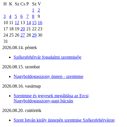
H
K
Sz
Cs
P
Sz
V
1
2
3
4
5
6
7
8
9
10
11
12
13
14
15
16
17
18
19
20
21
22
23
24
25
26
27
28
29
30
31
2026.08.14. péntek
Székesfehérvár fogadalmi szentmiséje
2026.08.15. szombat
Nagyboldogasszony ünnep - szentmise
2026.08.16. vasárnap
Szentmise és jegyesek megáldása az Ercsi
Nagyboldogasszony-napi búcsún
2026.08.20. csütörtök
Szent István király ünnepén szentmise Székesfehérváron