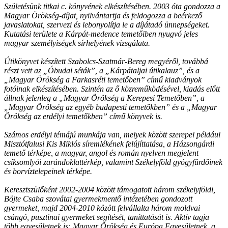
Születésünk titkai c. könyvének elkészítésében. 2003 óta gondozza a
Magyar Örökség-díjat, nyilvántartja és feldogozza a beérkező
javaslatokat, szervezi és lebonyolítja le a díjátadó ünnepségeket.
Kutatási területe a Kárpát-medence temetőiben nyugvó jeles
magyar személyiségek sírhelyének vizsgálata.
Útikönyvet készített Szabolcs-Szatmár-Bereg megyéről, továbbá
részt vett az „Óbudai séták”, a „Kárpátaljai útikalauz”, és a
„Magyar Örökség a Farkasréti temetőben” című kiadványok
fotóinak elkészítésében. Szintén az ő közreműködésével, kiadás előtt
állnak jelenleg a „Magyar Örökség a Kerepesi Temetőben”, a
„Magyar Örökség az egyéb budapesti temetőkben” és a „Magyar
Örökség az erdélyi temetőkben” című könyvek is.
Számos erdélyi témájú munkája van, melyek között szerepel például
Misztótfalusi Kis Miklós síremlékének felújíttatása, a Házsongárdi
temető térképe, a magyar, angol és román nyelven megjelent
csíksomlyói zarándoklattérkép, valamint Székelyföld gyógyfürdőinek
és borvíztelepeinek térképe.
Keresztszülőként 2002-2004 között támogatott három székelyföldi,
Böjte Csaba szovátai gyermekmentő intézetében gondozott
gyermeket, majd 2004-2010 között felvállalta három moldvai
csángó, pusztinai gyermeket segítését, taníttatását is. Aktív tagja
több egyesületnek is: Magyar Örökség és Európa Egyesületnek, a