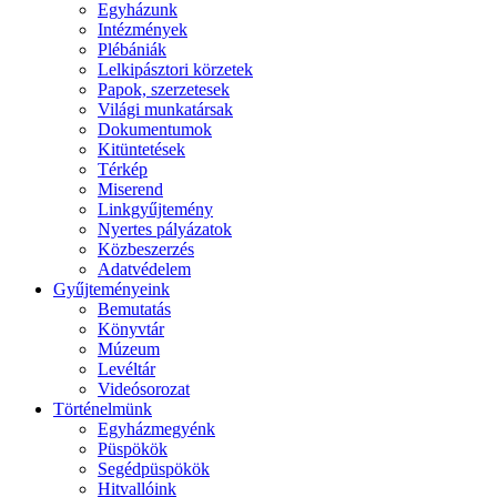
Egyházunk
Intézmények
Plébániák
Lelkipásztori körzetek
Papok, szerzetesek
Világi munkatársak
Dokumentumok
Kitüntetések
Térkép
Miserend
Linkgyűjtemény
Nyertes pályázatok
Közbeszerzés
Adatvédelem
Gyűjteményeink
Bemutatás
Könyvtár
Múzeum
Levéltár
Videósorozat
Történelmünk
Egyházmegyénk
Püspökök
Segédpüspökök
Hitvallóink