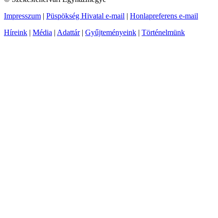
Impresszum
|
Püspökség Hivatal e-mail
|
Honlapreferens e-mail
Híreink
|
Média
|
Adattár
|
Gyűjteményeink
|
Történelmünk