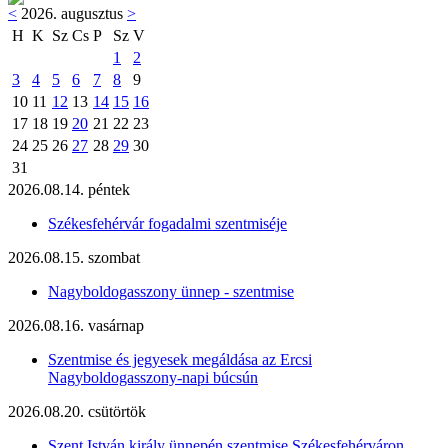
<
2026. augusztus
>
H
K
Sz
Cs
P
Sz
V
1
2
3
4
5
6
7
8
9
10
11
12
13
14
15
16
17
18
19
20
21
22
23
24
25
26
27
28
29
30
31
2026.08.14. péntek
Székesfehérvár fogadalmi szentmiséje
2026.08.15. szombat
Nagyboldogasszony ünnep - szentmise
2026.08.16. vasárnap
Szentmise és jegyesek megáldása az Ercsi
Nagyboldogasszony-napi búcsún
2026.08.20. csütörtök
Szent István király ünnepén szentmise Székesfehérváron