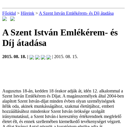
Főoldal
>
Híreink
>
A Szent István Emlékérem- és Díj átadása
A Szent István Emlékérem- és
Díj átadása
2015. 08. 18. |
| 2015. 08. 15.
Augusztus 18-án, kedden 18 órakor adják át, idén 12. alkalommal a
Szent István Emlékérem és Díjat. A magánszemélyek által 2004-ben
alapított Szent István-díjat minden évben olyan személyiségnek
ítélik oda, akinek munkásságához, szakmai életútjához, emberi
hozzáállásához mindenkor Szent István öröksége szolgált
iránymutatásul, a Szent István-i keresztény értékrendnek megfelelő
életet élt, és ennek szellemében kiemelkedő tevékenységet végzett.
A díjat Spányi Antal püspök a kuratórium elnöke adja át.