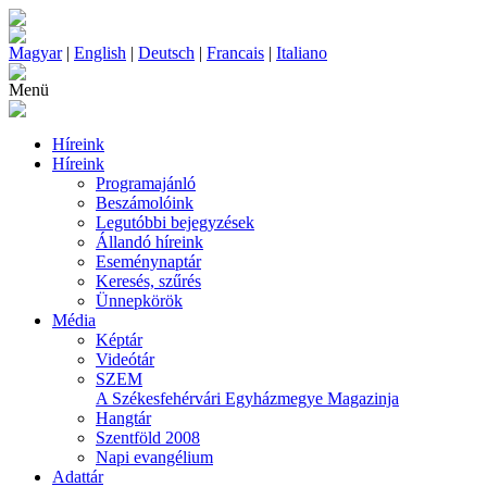
Magyar
|
English
|
Deutsch
|
Francais
|
Italiano
Menü
Híreink
Híreink
Programajánló
Beszámolóink
Legutóbbi bejegyzések
Állandó híreink
Eseménynaptár
Keresés, szűrés
Ünnepkörök
Média
Képtár
Videótár
SZEM
A Székesfehérvári Egyházmegye Magazinja
Hangtár
Szentföld 2008
Napi evangélium
Adattár