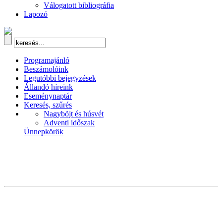
Válogatott bibliográfia
Lapozó
Programajánló
Beszámolóink
Legutóbbi bejegyzések
Állandó híreink
Eseménynaptár
Keresés, szűrés
Nagyböjt és húsvét
Adventi időszak
Ünnepkörök