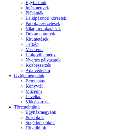
Egyházunk
Intézmények
Plébániák
Lelkipásztori körzetek
Papok, szerzetesek
Világi munkatársak
Dokumentumok
Kitüntetések
Térkép
Miserend
Linkgyűjtemény
Nyertes pályázatok
Közbeszerzés
Adatvédelem
Gyűjteményeink
Bemutatás
Könyvtár
Múzeum
Levéltár
Videósorozat
Történelmünk
Egyházmegyénk
Püspökök
Segédpüspökök
Hitvallóink