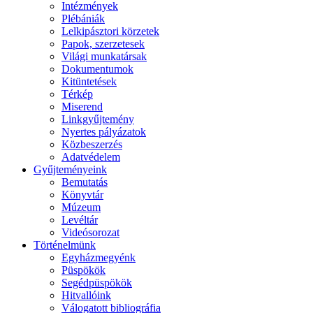
Intézmények
Plébániák
Lelkipásztori körzetek
Papok, szerzetesek
Világi munkatársak
Dokumentumok
Kitüntetések
Térkép
Miserend
Linkgyűjtemény
Nyertes pályázatok
Közbeszerzés
Adatvédelem
Gyűjteményeink
Bemutatás
Könyvtár
Múzeum
Levéltár
Videósorozat
Történelmünk
Egyházmegyénk
Püspökök
Segédpüspökök
Hitvallóink
Válogatott bibliográfia