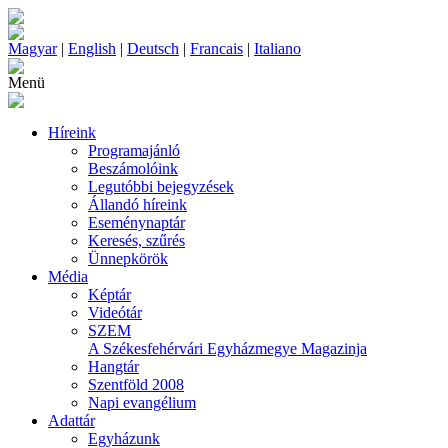
Magyar
|
English
|
Deutsch
|
Francais
|
Italiano
Menü
Híreink
Programajánló
Beszámolóink
Legutóbbi bejegyzések
Állandó híreink
Eseménynaptár
Keresés, szűrés
Ünnepkörök
Média
Képtár
Videótár
SZEM
A Székesfehérvári Egyházmegye Magazinja
Hangtár
Szentföld 2008
Napi evangélium
Adattár
Egyházunk