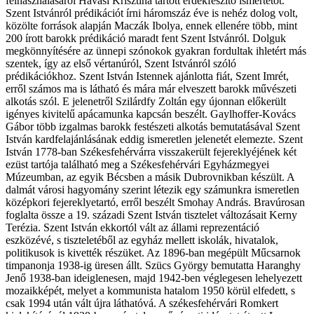
felhasználásáról Havasi Krisztina tartott érdekfeszítő ismertetőt.
Szent Istvánról prédikációt írni háromszáz éve is nehéz dolog volt,
közölte források alapján Maczák Ibolya, ennek ellenére több, mint
200 írott barokk prédikáció maradt fent Szent Istvánról. Dolguk
megkönnyítésére az ünnepi szónokok gyakran fordultak ihletért más
szentek, így az első vértanúról, Szent Istvánról szóló
prédikációkhoz. Szent István Istennek ajánlotta fiát, Szent Imrét,
erről számos ma is látható és mára már elveszett barokk művészeti
alkotás szól. E jelenetről Szilárdfy Zoltán egy újonnan előkerült
igényes kivitelű apácamunka kapcsán beszélt. Gaylhoffer-Kovács
Gábor több izgalmas barokk festészeti alkotás bemutatásával Szent
István kardfelajánlásának eddig ismeretlen jelenetét elemezte. Szent
István 1778-ban Székesfehérvárra visszakerült fejereklyéjének két
ezüst tartója található meg a Székesfehérvári Egyházmegyei
Múzeumban, az egyik Bécsben a másik Dubrovnikban készült. A
dalmát városi hagyomány szerint létezik egy számunkra ismeretlen
középkori fejereklyetartó, erről beszélt Smohay András. Bravúrosan
foglalta össze a 19. századi Szent István tisztelet változásait Kerny
Terézia. Szent István ekkortól vált az állami reprezentáció
eszközévé, s tiszteletéből az egyház mellett iskolák, hivatalok,
politikusok is kivették részüket. Az 1896-ban megépült Műcsarnok
timpanonja 1938-ig üresen állt. Szücs György bemutatta Haranghy
Jenő 1938-ban ideiglenesen, majd 1942-ben véglegesen lehelyezett
mozaikképét, melyet a kommunista hatalom 1950 körül elfedett, s
csak 1994 után vált újra láthatóvá. A székesfehérvári Romkert