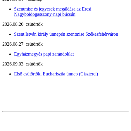
Szentmise és jegyesek megáldása az Ercsi
Nagyboldogasszony-napi búcsún
2026.08.20. csütörtök
Szent István király ünnepén szentmise Székesfehérváron
2026.08.27. csütörtök
Egyházmegyés papi zarándoklat
2026.09.03. csütörtök
Első csütörtöki Eucharisztia ünnep (Ciszterci)