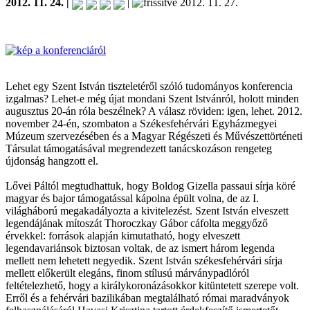
2012. 11. 24. |
|
2012. 11. 27.
Lehet egy Szent István tiszteletéről szóló tudományos konferencia
izgalmas? Lehet-e még újat mondani Szent Istvánról, holott minden
augusztus 20-án róla beszélnek? A válasz röviden: igen, lehet. 2012.
november 24-én, szombaton a Székesfehérvári Egyházmegyei
Múzeum szervezésében és a Magyar Régészeti és Művészettörténeti
Társulat támogatásával megrendezett tanácskozáson rengeteg
újdonság hangzott el.
Lővei Páltól megtudhattuk, hogy Boldog Gizella passaui sírja köré
magyar és bajor támogatással kápolna épült volna, de az I.
világháború megakadályozta a kivitelezést. Szent István elveszett
legendájának mítoszát Thoroczkay Gábor cáfolta meggyőző
érvekkel: források alapján kimutatható, hogy elveszett
legendavariánsok biztosan voltak, de az ismert három legenda
mellett nem lehetett negyedik. Szent István székesfehérvári sírja
mellett előkerült elegáns, finom stílusú márványpadlóról
feltételezhető, hogy a királykoronázásokkor kitüntetett szerepe volt.
Erről és a fehérvári bazilikában megtalálható római maradványok