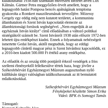
kialakításánál 1938-ban számtalan művészeti idézetet átvett Lux
Kálmán. Gärtner Petra meggyőzően érvelt amellett, hogy a
legnagyobb hatást Pomposa bencés apátságának temploma
gyakorolta a Romkert mauzóleumának tervezőjére. Mózessy
Gergely egy eddig még nem kutatott területet, a kommunista
államhatalom és Szent István kapcsolatát elemezte az
állambiztonsági források segítségével. „Nem engedjük át az
egyháznak István királyt” című előadásában a változó politikai
stratégiákról számolt be. Szent Istvánról 1938 után először 1972-ben
lehetett újra emlékpénzt kiadni. Ennek a folyamatnak nehézségeit
ismertette Gedai István, akitől megtudtuk, hogy az eddigi
legnagyobb címletű magyar pénz is Szent Istvánhoz kapcsolódik, ez
a 2010-ben kiadott 500.000 Ft értékű arany emlékpénz.
Az előadók és az ország több pontjáról érkező vendégek a friss
szellemi élményektől fellelkesülve tértek haza, hogy jövőre a
Székesfehérvári Egyházmegyei Múzeum augusztusban nyíló
kiállításán tárgyi valóságban találkozhassanak az itt bemutatott
műalkotásokkal.
Székesfehérvári Egyházmegyei Múzeum
Fényképeket készítette Simon Erika
Videó: BPK és Somogyi Tamás
Támogató: