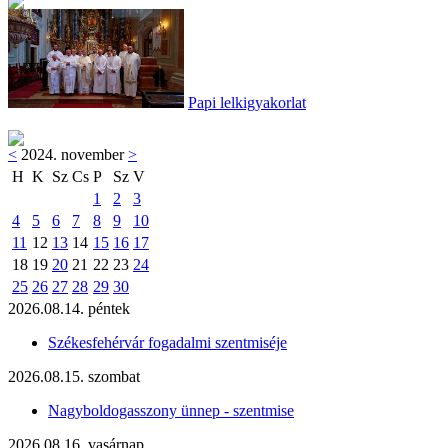
Papi lelkigyakorlat
<
2024. november
>
H
K
Sz
Cs
P
Sz
V
1
2
3
4
5
6
7
8
9
10
11
12
13
14
15
16
17
18
19
20
21
22
23
24
25
26
27
28
29
30
2026.08.14. péntek
Székesfehérvár fogadalmi szentmiséje
2026.08.15. szombat
Nagyboldogasszony ünnep - szentmise
2026.08.16. vasárnap