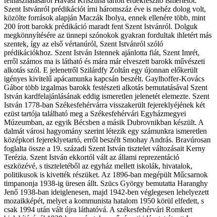
felhasználásáról Havasi Krisztina tartott érdekfeszítő ismertetőt.
Szent Istvánról prédikációt írni háromszáz éve is nehéz dolog volt,
közölte források alapján Maczák Ibolya, ennek ellenére több, mint
200 írott barokk prédikáció maradt fent Szent Istvánról. Dolguk
megkönnyítésére az ünnepi szónokok gyakran fordultak ihletért más
szentek, így az első vértanúról, Szent Istvánról szóló
prédikációkhoz. Szent István Istennek ajánlotta fiát, Szent Imrét,
erről számos ma is látható és mára már elveszett barokk művészeti
alkotás szól. E jelenetről Szilárdfy Zoltán egy újonnan előkerült
igényes kivitelű apácamunka kapcsán beszélt. Gaylhoffer-Kovács
Gábor több izgalmas barokk festészeti alkotás bemutatásával Szent
István kardfelajánlásának eddig ismeretlen jelenetét elemezte. Szent
István 1778-ban Székesfehérvárra visszakerült fejereklyéjének két
ezüst tartója található meg a Székesfehérvári Egyházmegyei
Múzeumban, az egyik Bécsben a másik Dubrovnikban készült. A
dalmát városi hagyomány szerint létezik egy számunkra ismeretlen
középkori fejereklyetartó, erről beszélt Smohay András. Bravúrosan
foglalta össze a 19. századi Szent István tisztelet változásait Kerny
Terézia. Szent István ekkortól vált az állami reprezentáció
eszközévé, s tiszteletéből az egyház mellett iskolák, hivatalok,
politikusok is kivették részüket. Az 1896-ban megépült Műcsarnok
timpanonja 1938-ig üresen állt. Szücs György bemutatta Haranghy
Jenő 1938-ban ideiglenesen, majd 1942-ben véglegesen lehelyezett
mozaikképét, melyet a kommunista hatalom 1950 körül elfedett, s
csak 1994 után vált újra láthatóvá. A székesfehérvári Romkert