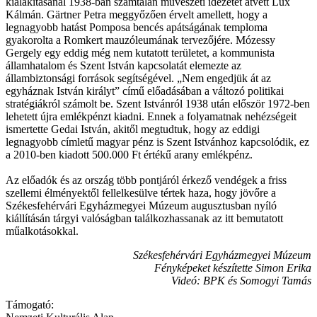
kialakításánál 1938-ban számtalan művészeti idézetet átvett Lux
Kálmán. Gärtner Petra meggyőzően érvelt amellett, hogy a
legnagyobb hatást Pomposa bencés apátságának temploma
gyakorolta a Romkert mauzóleumának tervezőjére. Mózessy
Gergely egy eddig még nem kutatott területet, a kommunista
államhatalom és Szent István kapcsolatát elemezte az
állambiztonsági források segítségével. „Nem engedjük át az
egyháznak István királyt” című előadásában a változó politikai
stratégiákról számolt be. Szent Istvánról 1938 után először 1972-ben
lehetett újra emlékpénzt kiadni. Ennek a folyamatnak nehézségeit
ismertette Gedai István, akitől megtudtuk, hogy az eddigi
legnagyobb címletű magyar pénz is Szent Istvánhoz kapcsolódik, ez
a 2010-ben kiadott 500.000 Ft értékű arany emlékpénz.
Az előadók és az ország több pontjáról érkező vendégek a friss
szellemi élményektől fellelkesülve tértek haza, hogy jövőre a
Székesfehérvári Egyházmegyei Múzeum augusztusban nyíló
kiállításán tárgyi valóságban találkozhassanak az itt bemutatott
műalkotásokkal.
Székesfehérvári Egyházmegyei Múzeum
Fényképeket készítette Simon Erika
Videó: BPK és Somogyi Tamás
Támogató: