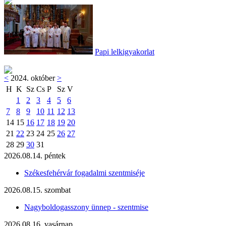
Papi lelkigyakorlat
<
2024. október
>
H
K
Sz
Cs
P
Sz
V
1
2
3
4
5
6
7
8
9
10
11
12
13
14
15
16
17
18
19
20
21
22
23
24
25
26
27
28
29
30
31
2026.08.14. péntek
Székesfehérvár fogadalmi szentmiséje
2026.08.15. szombat
Nagyboldogasszony ünnep - szentmise
2026.08.16. vasárnap