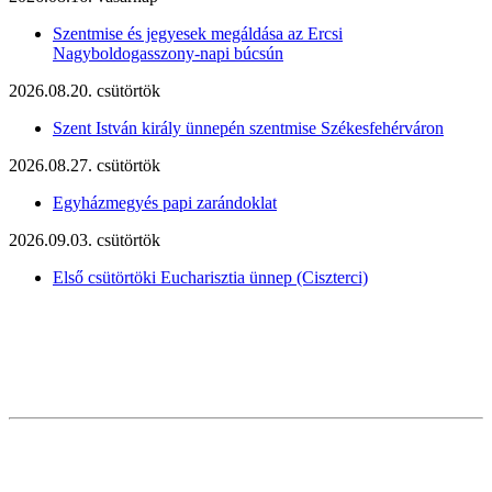
Szentmise és jegyesek megáldása az Ercsi
Nagyboldogasszony-napi búcsún
2026.08.20. csütörtök
Szent István király ünnepén szentmise Székesfehérváron
2026.08.27. csütörtök
Egyházmegyés papi zarándoklat
2026.09.03. csütörtök
Első csütörtöki Eucharisztia ünnep (Ciszterci)