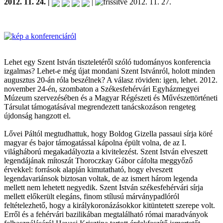
2012. 11. 24. |
|
2012. 11. 27.
Lehet egy Szent István tiszteletéről szóló tudományos konferencia
izgalmas? Lehet-e még újat mondani Szent Istvánról, holott minden
augusztus 20-án róla beszélnek? A válasz röviden: igen, lehet. 2012.
november 24-én, szombaton a Székesfehérvári Egyházmegyei
Múzeum szervezésében és a Magyar Régészeti és Művészettörténeti
Társulat támogatásával megrendezett tanácskozáson rengeteg
újdonság hangzott el.
Lővei Páltól megtudhattuk, hogy Boldog Gizella passaui sírja köré
magyar és bajor támogatással kápolna épült volna, de az I.
világháború megakadályozta a kivitelezést. Szent István elveszett
legendájának mítoszát Thoroczkay Gábor cáfolta meggyőző
érvekkel: források alapján kimutatható, hogy elveszett
legendavariánsok biztosan voltak, de az ismert három legenda
mellett nem lehetett negyedik. Szent István székesfehérvári sírja
mellett előkerült elegáns, finom stílusú márványpadlóról
feltételezhető, hogy a királykoronázásokkor kitüntetett szerepe volt.
Erről és a fehérvári bazilikában megtalálható római maradványok