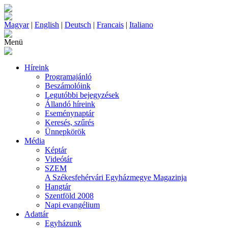
Magyar
|
English
|
Deutsch
|
Francais
|
Italiano
Menü
Híreink
Programajánló
Beszámolóink
Legutóbbi bejegyzések
Állandó híreink
Eseménynaptár
Keresés, szűrés
Ünnepkörök
Média
Képtár
Videótár
SZEM
A Székesfehérvári Egyházmegye Magazinja
Hangtár
Szentföld 2008
Napi evangélium
Adattár
Egyházunk