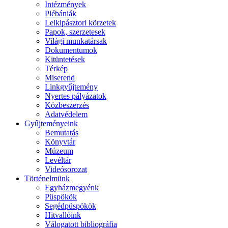
Intézmények
Plébániák
Lelkipásztori körzetek
Papok, szerzetesek
Világi munkatársak
Dokumentumok
Kitüntetések
Térkép
Miserend
Linkgyűjtemény
Nyertes pályázatok
Közbeszerzés
Adatvédelem
Gyűjteményeink
Bemutatás
Könyvtár
Múzeum
Levéltár
Videósorozat
Történelmünk
Egyházmegyénk
Püspökök
Segédpüspökök
Hitvallóink
Válogatott bibliográfia