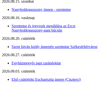
2026.08.15. szombat
Nagyboldogasszony ünnep - szentmise
2026.08.16. vasárnap
Szentmise és jegyesek megáldása az Ercsi
Nagyboldogasszony-napi búcsún
2026.08.20. csütörtök
Szent István király ünnepén szentmise Székesfehérváron
2026.08.27. csütörtök
Egyházmegyés papi zarándoklat
2026.09.03. csütörtök
Első csütörtöki Eucharisztia ünnep (Ciszterci)