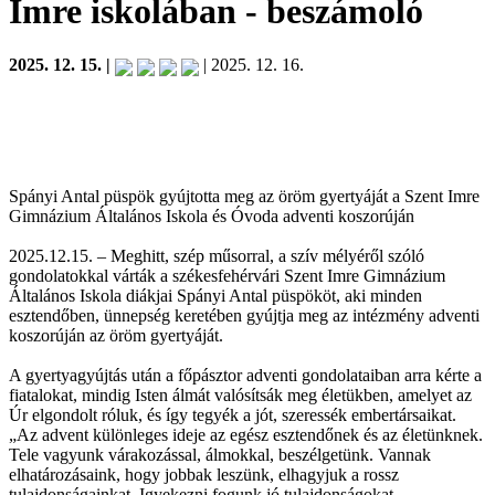
Imre iskolában
- beszámoló
2025. 12. 15. |
| 2025. 12. 16.
Spányi Antal püspök gyújtotta meg az öröm gyertyáját a Szent Imre
Gimnázium Általános Iskola és Óvoda adventi koszorúján
2025.12.15. – Meghitt, szép műsorral, a szív mélyéről szóló
gondolatokkal várták a székesfehérvári Szent Imre Gimnázium
Általános Iskola diákjai Spányi Antal püspököt, aki minden
esztendőben, ünnepség keretében gyújtja meg az intézmény adventi
koszorúján az öröm gyertyáját.
A gyertyagyújtás után a főpásztor adventi gondolataiban arra kérte a
fiatalokat, mindig Isten álmát valósítsák meg életükben, amelyet az
Úr elgondolt róluk, és így tegyék a jót, szeressék embertársaikat.
„Az advent különleges ideje az egész esztendőnek és az életünknek.
Tele vagyunk várakozással, álmokkal, beszélgetünk. Vannak
elhatározásaink, hogy jobbak leszünk, elhagyjuk a rossz
tulajdonságainkat. Igyekezni fogunk jó tulajdonságokat