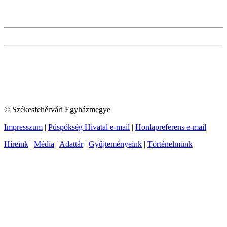
© Székesfehérvári Egyházmegye
Impresszum
|
Püspökség Hivatal e-mail
|
Honlapreferens e-mail
Híreink
|
Média
|
Adattár
|
Gyűjteményeink
|
Történelmünk