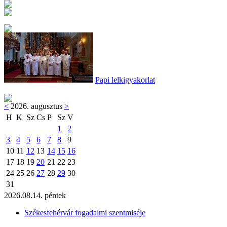
Papi lelkigyakorlat
<
2026. augusztus
>
H
K
Sz
Cs
P
Sz
V
1
2
3
4
5
6
7
8
9
10
11
12
13
14
15
16
17
18
19
20
21
22
23
24
25
26
27
28
29
30
31
2026.08.14. péntek
Székesfehérvár fogadalmi szentmiséje