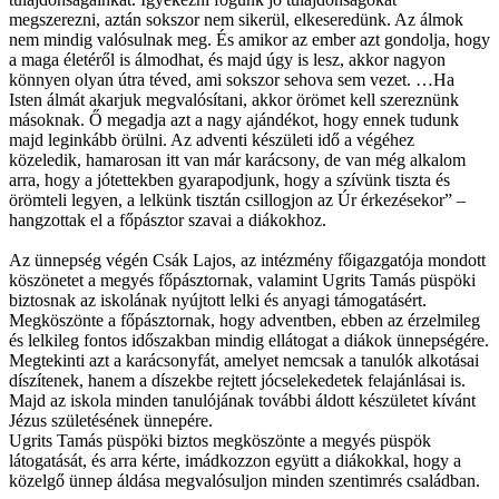
megszerezni, aztán sokszor nem sikerül, elkeseredünk. Az álmok
nem mindig valósulnak meg. És amikor az ember azt gondolja, hogy
a maga életéről is álmodhat, és majd úgy is lesz, akkor nagyon
könnyen olyan útra téved, ami sokszor sehova sem vezet. …Ha
Isten álmát akarjuk megvalósítani, akkor örömet kell szereznünk
másoknak. Ő megadja azt a nagy ajándékot, hogy ennek tudunk
majd leginkább örülni. Az adventi készületi idő a végéhez
közeledik, hamarosan itt van már karácsony, de van még alkalom
arra, hogy a jótettekben gyarapodjunk, hogy a szívünk tiszta és
örömteli legyen, a lelkünk tisztán csillogjon az Úr érkezésekor” –
hangzottak el a főpásztor szavai a diákokhoz.
Az ünnepség végén Csák Lajos, az intézmény főigazgatója mondott
köszönetet a megyés főpásztornak, valamint Ugrits Tamás püspöki
biztosnak az iskolának nyújtott lelki és anyagi támogatásért.
Megköszönte a főpásztornak, hogy adventben, ebben az érzelmileg
és lelkileg fontos időszakban mindig ellátogat a diákok ünnepségére.
Megtekinti azt a karácsonyfát, amelyet nemcsak a tanulók alkotásai
díszítenek, hanem a díszekbe rejtett jócselekedetek felajánlásai is.
Majd az iskola minden tanulójának további áldott készületet kívánt
Jézus születésének ünnepére.
Ugrits Tamás püspöki biztos megköszönte a megyés püspök
látogatását, és arra kérte, imádkozzon együtt a diákokkal, hogy a
közelgő ünnep áldása megvalósuljon minden szentimrés családban.