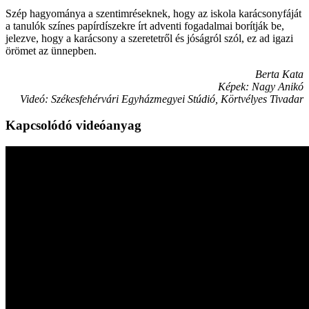
Szép hagyománya a szentimréseknek, hogy az iskola karácsonyfáját
a tanulók színes papírdíszekre írt adventi fogadalmai borítják be,
jelezve, hogy a karácsony a szeretetről és jóságról szól, ez ad igazi
örömet az ünnepben.
Berta Kata
Képek: Nagy Anikó
Videó: Székesfehérvári Egyházmegyei Stúdió, Körtvélyes Tivadar
Kapcsolódó videóanyag