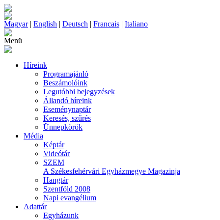
Magyar
|
English
|
Deutsch
|
Francais
|
Italiano
Menü
Híreink
Programajánló
Beszámolóink
Legutóbbi bejegyzések
Állandó híreink
Eseménynaptár
Keresés, szűrés
Ünnepkörök
Média
Képtár
Videótár
SZEM
A Székesfehérvári Egyházmegye Magazinja
Hangtár
Szentföld 2008
Napi evangélium
Adattár
Egyházunk