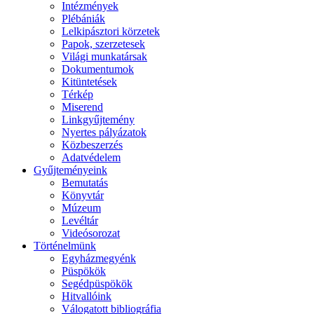
Intézmények
Plébániák
Lelkipásztori körzetek
Papok, szerzetesek
Világi munkatársak
Dokumentumok
Kitüntetések
Térkép
Miserend
Linkgyűjtemény
Nyertes pályázatok
Közbeszerzés
Adatvédelem
Gyűjteményeink
Bemutatás
Könyvtár
Múzeum
Levéltár
Videósorozat
Történelmünk
Egyházmegyénk
Püspökök
Segédpüspökök
Hitvallóink
Válogatott bibliográfia