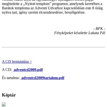
meghirdette a „Nyitott templom” programot, amelynek keretében a
Barátok temploma az Adventi Udvarhoz kapcsolódóan este 8 óráig
nyitva tart, igény szerint elcsendesedésre, beszélgetésre.
- BPK -
Fényképeket készítette Lakata Pál
A CD bemutatása >
A CD:
adventcd2009.pdf
És tartalma:
adventcd2009tartalom.pdf
Képtár