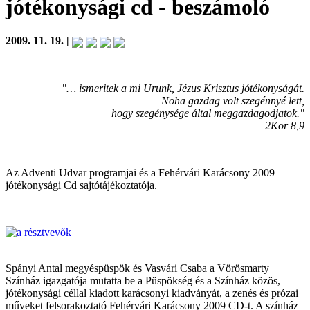
jótékonysági cd
- beszámoló
2009. 11. 19. |
"… ismeritek a mi Urunk, Jézus Krisztus jótékonyságát.
Noha gazdag volt szegénnyé lett,
hogy szegénysége által meggazdagodjatok."
2Kor 8,9
Az Adventi Udvar programjai és a Fehérvári Karácsony 2009
jótékonysági Cd sajtótájékoztatója.
Spányi Antal megyéspüspök és Vasvári Csaba a Vörösmarty
Színház igazgatója mutatta be a Püspökség és a Színház közös,
jótékonysági céllal kiadott karácsonyi kiadványát, a zenés és prózai
műveket felsorakoztató Fehérvári Karácsony 2009 CD-t. A színház