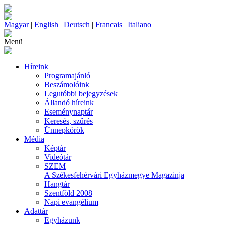
Magyar
|
English
|
Deutsch
|
Francais
|
Italiano
Menü
Híreink
Programajánló
Beszámolóink
Legutóbbi bejegyzések
Állandó híreink
Eseménynaptár
Keresés, szűrés
Ünnepkörök
Média
Képtár
Videótár
SZEM
A Székesfehérvári Egyházmegye Magazinja
Hangtár
Szentföld 2008
Napi evangélium
Adattár
Egyházunk