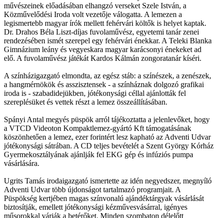
művészeinek előadásában elhangzó verseket Szele István, a
Közművelődési Iroda volt vezetője válogatta. A lemezen a
legismertebb magyar írók mellett fehérvári költők is helyet kaptak.
Dr. Drahos Béla Liszt-díjas fuvolaművész, egyetemi tanár zenei
rendezésében ismét szerepel egy fehérvári énekkar. A Teleki Blanka
Gimnázium leány és vegyeskara magyar karácsonyi énekeket ad
elő. A fuvolaművész játékát Kardos Kálmán zongoratanár kíséri.
A színházigazgató elmondta, az egész stáb: a színészek, a zenészek,
a hangmérnökök és asszisztensek - a színháznak dolgozó grafikai
iroda is - szabadidejükben, jótékonysági céllal ajánlották fel
szereplésüket és vettek részt a lemez összeállításában.
Spányi Antal megyés püspök arról tájékoztatta a jelenlevőket, hogy
a VTCD Videoton Kompaktlemez-gyártó Kft támogatásának
köszönhetően a lemez, ezer forintért lesz kapható az Adventi Udvar
jótékonysági sátrában. A CD teljes bevételét a Szent György Kórház
Gyermekosztályának ajánlják fel EKG gép és infúziós pumpa
vásárlására.
Ugrits Tamás irodaigazgató ismertette az idén negyedszer, megnyíló
Adventi Udvar több újdonságot tartalmazó programjait. A
Püspökség kertjében magas színvonalú ajándéktárgyak vásárlását
biztosítják, emellett jótékonysági kézművesvásárral, igényes
műsorokkal várják a betérőket. Minden szombaton délelőtt