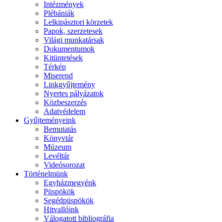
Intézmények
Plébániák
Lelkipásztori körzetek
Papok, szerzetesek
Világi munkatársak
Dokumentumok
Kitüntetések
Térkép
Miserend
Linkgyűjtemény
Nyertes pályázatok
Közbeszerzés
Adatvédelem
Gyűjteményeink
Bemutatás
Könyvtár
Múzeum
Levéltár
Videósorozat
Történelmünk
Egyházmegyénk
Püspökök
Segédpüspökök
Hitvallóink
Válogatott bibliográfia