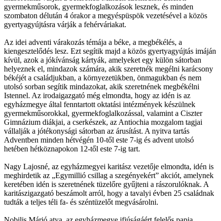
gyermekműsorok, gyermekfoglalkozások lesznek, és minden
szombaton délután 4 órakor a megyéspüspök vezetésével a közös
gyertyagyújtásra várják a fehérváriakat.
Az idei adventi várakozás témája a béke, a megbékélés, a
kiengesztelődés lesz. Ezt segítik majd a közös gyertyagyújtás imáján
kívül, azok a jókívánság kártyák, amelyeket egy külön sátorban
helyeznek el, mindazok számára, akik szeretnék megélni karácsony
békéjét a családjukban, a környezetükben, önmagukban és nem
utolsó sorban segítik mindazokat, akik szeretnének megbékélni
Istennel. Az irodaigazgató még elmondta, hogy az idén is az
egyházmegye által fenntartott oktatási intézmények készülnek
gyermekműsorokkal, gyermekfoglalkozással, valamint a Ciszter
Gimnázium diákjai, a cserkészek, az Antiochia mozgalom tagjai
vállalják a jótékonysági sátorban az árusítást. A nyitva tartás
Adventben minden hétvégén 10-től este 7-ig és advent utolsó
hetében hétköznapokon 12-től este 7-ig tart.
Nagy Lajosné, az egyházmegyei karitász vezetője elmondta, idén is
meghirdetik az „Egymillió csillag a szegényekért” akciót, amelynek
keretében idén is szeretnének tüzelőre gyűjteni a rászorulóknak. A
karitászigazgató beszámolt arról, hogy a tavalyi évben 25 családnak
tudták a teljes téli fa- és széntüzelőt megvásárolni.
Nobilis Márió atya, az egyházmegye ifjúságáért felelős papja