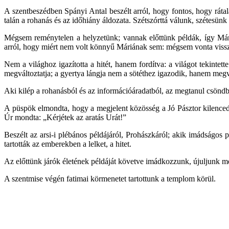
A szentbeszédben Spányi Antal beszélt arról, hogy fontos, hogy ráta
talán a rohanás és az időhiány áldozata. Szétszórttá válunk, szétesün
Mégsem reménytelen a helyzetünk; vannak előttünk példák, így Máriáé
arról, hogy miért nem volt könnyű Máriának sem: mégsem vonta vissz
Nem a világhoz igazította a hitét, hanem fordítva: a világot tekinte
megváltoztatja; a gyertya lángja nem a sötéthez igazodik, hanem megvi
Aki kilép a rohanásból és az információáradatból, az megtanul csöndb
A püspök elmondta, hogy a megjelent közösség a Jó Pásztor kilenced 
Úr mondta: „Kérjétek az aratás Urát!”
Beszélt az arsi-i plébános példájáról, Prohászkáról; akik imádságo
tartották az emberekben a lelket, a hitet.
Az előttünk járók életének példáját követve imádkozzunk, újuljunk me
A szentmise végén fatimai körmenetet tartottunk a templom körül.