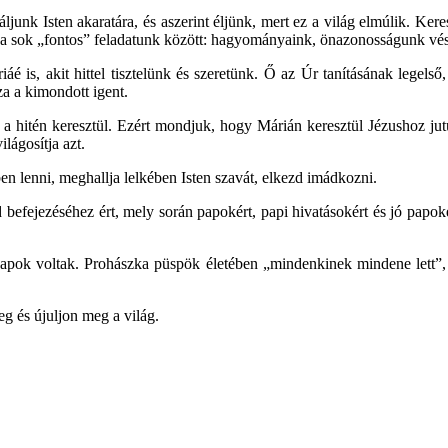
láljunk Isten akaratára, és aszerint éljünk, mert ez a világ elmúlik. 
k a sok „fontos” feladatunk között: hagyományaink, önazonosságunk vész
 is, akit hittel tisztelünk és szeretünk. Ő az Úr tanításának legelső,
a a kimondott igent.
tte a hitén keresztül. Ezért mondjuk, hogy Márián keresztül Jézushoz j
lágosítja azt.
en lenni, meghallja lelkében Isten szavát, elkezd imádkozni.
befejezéséhez ért, mely során papokért, papi hivatásokért és jó papoké
s papok voltak. Prohászka püspök életében „mindenkinek mindene lett”,
g és újuljon meg a világ.