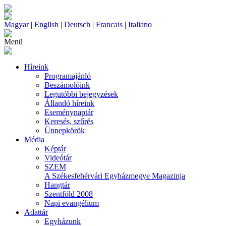
Magyar
|
English
|
Deutsch
|
Francais
|
Italiano
Menü
Híreink
Programajánló
Beszámolóink
Legutóbbi bejegyzések
Állandó híreink
Eseménynaptár
Keresés, szűrés
Ünnepkörök
Média
Képtár
Videótár
SZEM
A Székesfehérvári Egyházmegye Magazinja
Hangtár
Szentföld 2008
Napi evangélium
Adattár
Egyházunk