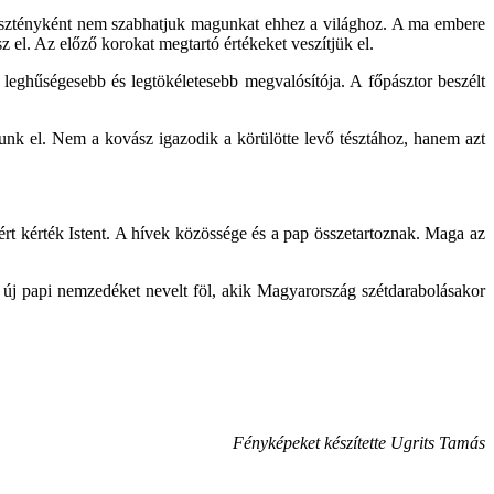
Keresztényként nem szabhatjuk magunkat ehhez a világhoz. A ma embere
 el. Az előző korokat megtartó értékeket veszítjük el.
 leghűségesebb és legtökéletesebb megvalósítója. A főpásztor beszélt
utunk el. Nem a kovász igazodik a körülötte levő tésztához, hanem azt
rt kérték Istent. A hívek közössége és a pap összetartoznak. Maga az
 új papi nemzedéket nevelt föl, akik Magyarország szétdarabolásakor
Fényképeket készítette Ugrits Tamás