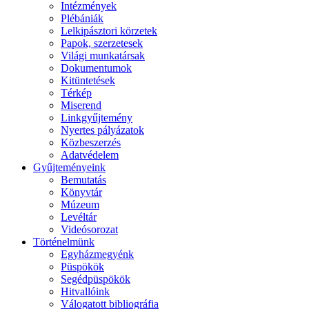
Intézmények
Plébániák
Lelkipásztori körzetek
Papok, szerzetesek
Világi munkatársak
Dokumentumok
Kitüntetések
Térkép
Miserend
Linkgyűjtemény
Nyertes pályázatok
Közbeszerzés
Adatvédelem
Gyűjteményeink
Bemutatás
Könyvtár
Múzeum
Levéltár
Videósorozat
Történelmünk
Egyházmegyénk
Püspökök
Segédpüspökök
Hitvallóink
Válogatott bibliográfia