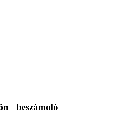
őn
- beszámoló