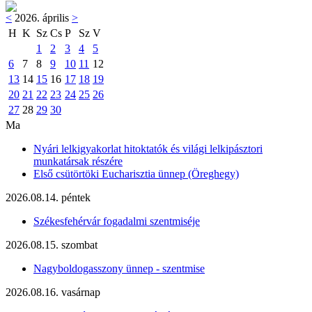
<
2026. április
>
H
K
Sz
Cs
P
Sz
V
1
2
3
4
5
6
7
8
9
10
11
12
13
14
15
16
17
18
19
20
21
22
23
24
25
26
27
28
29
30
Ma
Nyári lelkigyakorlat hitoktatók és világi lelkipásztori
munkatársak részére
Első csütörtöki Eucharisztia ünnep (Öreghegy)
2026.08.14. péntek
Székesfehérvár fogadalmi szentmiséje
2026.08.15. szombat
Nagyboldogasszony ünnep - szentmise
2026.08.16. vasárnap