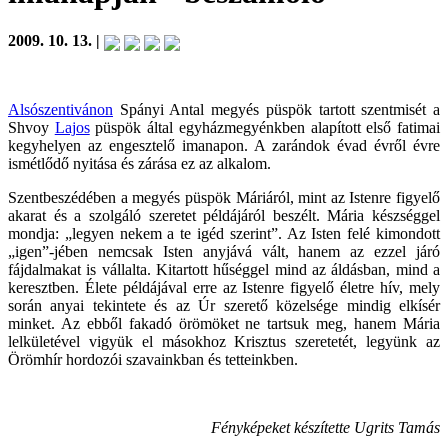
2009. 10. 13. |
Alsószentivánon
Spányi Antal megyés püspök tartott szentmisét a
Shvoy
Lajos
püspök által egyházmegyénkben alapított első fatimai
kegyhelyen az engesztelő imanapon. A zarándok évad évről évre
ismétlődő nyitása és zárása ez az alkalom.
Szentbeszédében a megyés püspök Máriáról, mint az Istenre figyelő
akarat és a szolgáló szeretet példájáról beszélt. Mária készséggel
mondja: „legyen nekem a te igéd szerint”. Az Isten felé kimondott
„igen”-jében nemcsak Isten anyjává vált, hanem az ezzel járó
fájdalmakat is vállalta. Kitartott hűséggel mind az áldásban, mind a
keresztben. Élete példájával erre az Istenre figyelő életre hív, mely
során anyai tekintete és az Úr szerető közelsége mindig elkísér
minket. Az ebből fakadó örömöket ne tartsuk meg, hanem Mária
lelkületével vigyük el másokhoz Krisztus szeretetét, legyünk az
Örömhír hordozói szavainkban és tetteinkben.
Fényképeket készítette Ugrits Tamás