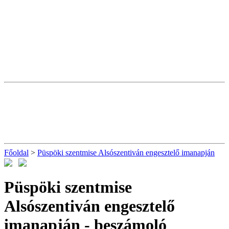
Főoldal
>
Püspöki szentmise Alsószentiván engesztelő imanapján
Püspöki szentmise
Alsószentiván engesztelő
imanapján
- beszámoló