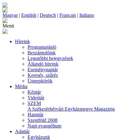
Magyar
|
English
|
Deutsch
|
Francais
|
Italiano
Menü
Híreink
Programajánló
Beszámolóink
Legutóbbi bejegyzések
Állandó híreink
Eseménynaptár
Keresés, szűrés
Ünnepkörök
Média
Képtár
Videótár
SZEM
A Székesfehérvári Egyházmegye Magazinja
Hangtár
Szentföld 2008
Napi evangélium
Adattár
Egyházunk