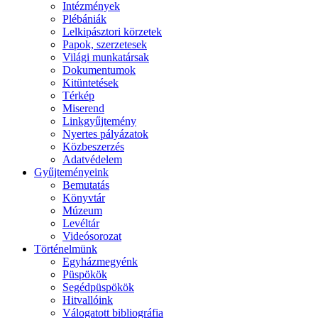
Intézmények
Plébániák
Lelkipásztori körzetek
Papok, szerzetesek
Világi munkatársak
Dokumentumok
Kitüntetések
Térkép
Miserend
Linkgyűjtemény
Nyertes pályázatok
Közbeszerzés
Adatvédelem
Gyűjteményeink
Bemutatás
Könyvtár
Múzeum
Levéltár
Videósorozat
Történelmünk
Egyházmegyénk
Püspökök
Segédpüspökök
Hitvallóink
Válogatott bibliográfia