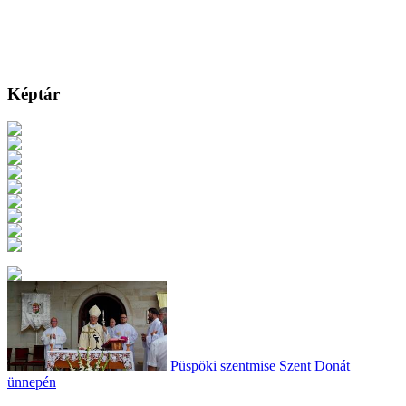
Képtár
Püspöki szentmise Szent Donát
ünnepén