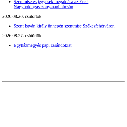
Szentmise és jegyesek megáldása az Ercsi
Nagyboldogasszony-napi búcsún
2026.08.20. csütörtök
Szent István király ünnepén szentmise Székesfehérváron
2026.08.27. csütörtök
Egyházmegyés papi zarándoklat