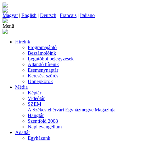
Magyar
|
English
|
Deutsch
|
Francais
|
Italiano
Menü
Híreink
Programajánló
Beszámolóink
Legutóbbi bejegyzések
Állandó híreink
Eseménynaptár
Keresés, szűrés
Ünnepkörök
Média
Képtár
Videótár
SZEM
A Székesfehérvári Egyházmegye Magazinja
Hangtár
Szentföld 2008
Napi evangélium
Adattár
Egyházunk