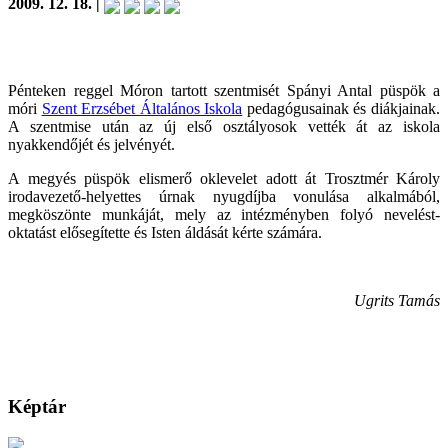
2009. 12. 18. |
Pénteken reggel Móron tartott szentmisét Spányi Antal püspök a
móri
Szent Erzsébet Általános Iskola
pedagógusainak és diákjainak.
A szentmise után az új első osztályosok vették át az iskola
nyakkendőjét és jelvényét.
A megyés püspök elismerő oklevelet adott át Trosztmér Károly
irodavezető-helyettes úrnak nyugdíjba vonulása alkalmából,
megköszönte munkáját, mely az intézményben folyó nevelést-
oktatást elősegítette és Isten áldását kérte számára.
Ugrits Tamás
Képtár