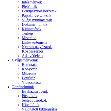
Intézmények
Plébániák
Lelkipásztori körzetek
Papok, szerzetesek
Világi munkatársak
Dokumentumok
Kitüntetések
Térkép
Miserend
Linkgyűjtemény
Nyertes pályázatok
Közbeszerzés
Adatvédelem
Gyűjteményeink
Bemutatás
Könyvtár
Múzeum
Levéltár
Videósorozat
Történelmünk
Egyházmegyénk
Püspökök
Segédpüspökök
Hitvallóink
Válogatott bibliográfia