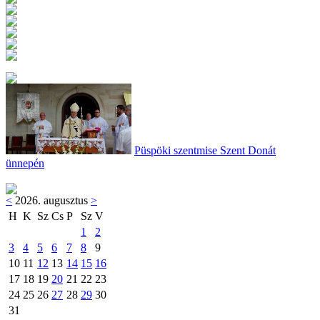
Püspöki szentmise Szent Donát
ünnepén
<
2026. augusztus
>
H
K
Sz
Cs
P
Sz
V
1
2
3
4
5
6
7
8
9
10
11
12
13
14
15
16
17
18
19
20
21
22
23
24
25
26
27
28
29
30
31