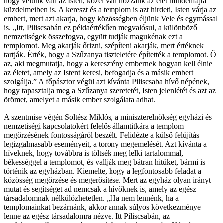
hogy velünk van az Isten, közel van hozzánk az élet mindenfajta
küzdelmeiben is. A kereszt és a templom is azt hirdeti, Isten várja az
embert, mert azt akarja, hogy közösségben éljünk Vele és egymással
is. „Itt, Piliscsabán ez példaértékűen megvalósul, a különböző
nemzetiségek összefogva, együtt tudják magukénak ezt a
templomot. Meg akarják őrizni, szépíteni akarják, mert értéknek
tartják. Érték, hogy a Szűzanya tiszteletére építették a templomot. Ő
az, aki megmutatja, hogy a keresztény embernek hogyan kell élnie
az életet, amely az Istent keresi, befogadja és a másik embert
szolgálja.” A főpásztor végül azt kívánta Piliscsaba hívő népének,
hogy tapasztalja meg a Szűzanya szeretetét, Isten jelenlétét és azt az
örömet, amelyet a másik ember szolgálata adhat.
A szentmise végén Soltész Miklós, a miniszterelnökség egyházi és
nemzetiségi kapcsolatokért felelős államtitkára a templom
megőrzésének fontosságáról beszélt. Felidézte a külső felújítás
legizgalmasabb eseményeit, a torony megemelését. Azt kívánta a
híveknek, hogy továbbra is töltsék meg lelki tartalommal,
békességgel a templomot, és vallják meg bátran hitüket, bármi is
történik az egyházban. Kiemelte, hogy a legfontosabb feladat a
közösség megőrzése és megerősítése. Mert az egyház olyan irányt
mutat és segítséget ad nemcsak a hívőknek is, amely az egész
társadalomnak nélkülözhetetlen. „Ha nem lennénk, ha a
templomainkat bezárnánk, akkor annak súlyos következménye
lenne az egész társadalomra nézve. Itt Piliscsabán, az