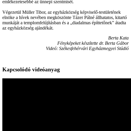
emlékezetesebbé az ünnepi szentmisét.
Végezetül Müller Tibor, az egyházközség képviselő-testületének
elnöke a hívek nevében megköszönte Tázer Pálné állhatatos, kitartó
munkáját a templomfelújításban és a „diadalmas építtetőnek” átadta
az egyházközség ajándékát.
Berta Kata
Fényképeket készítette dr. Berta Gábor
Videó: Székesfehérvári Egyházmegyei Stúdió
Kapcsolódó videóanyag