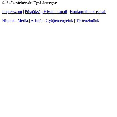
© Székesfehérvári Egyházmegye
Impresszum
|
Püspökség Hivatal e-mail
|
Honlapreferens e-mail
Híreink
|
Média
|
Adattár
|
Gyűjteményeink
|
Történelmünk