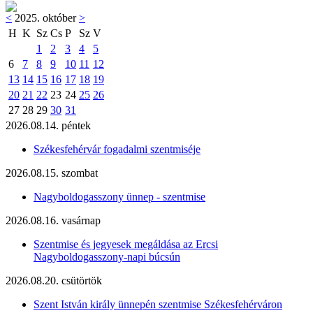
<
2025. október
>
H
K
Sz
Cs
P
Sz
V
1
2
3
4
5
6
7
8
9
10
11
12
13
14
15
16
17
18
19
20
21
22
23
24
25
26
27
28
29
30
31
2026.08.14. péntek
Székesfehérvár fogadalmi szentmiséje
2026.08.15. szombat
Nagyboldogasszony ünnep - szentmise
2026.08.16. vasárnap
Szentmise és jegyesek megáldása az Ercsi
Nagyboldogasszony-napi búcsún
2026.08.20. csütörtök
Szent István király ünnepén szentmise Székesfehérváron