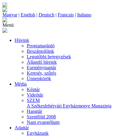
Magyar
|
English
|
Deutsch
|
Francais
|
Italiano
Menü
Híreink
Programajánló
Beszámolóink
Legutóbbi bejegyzések
Állandó híreink
Eseménynaptár
Keresés, szűrés
Ünnepkörök
Média
Képtár
Videótár
SZEM
A Székesfehérvári Egyházmegye Magazinja
Hangtár
Szentföld 2008
Napi evangélium
Adattár
Egyházunk