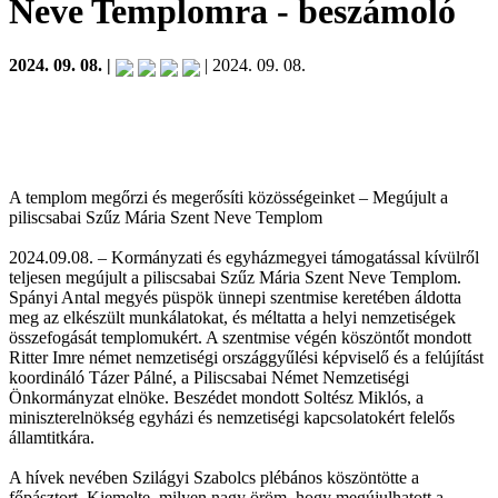
Neve Templomra
- beszámoló
2024. 09. 08. |
| 2024. 09. 08.
A templom megőrzi és megerősíti közösségeinket – Megújult a
piliscsabai Szűz Mária Szent Neve Templom
2024.09.08. – Kormányzati és egyházmegyei támogatással kívülről
teljesen megújult a piliscsabai Szűz Mária Szent Neve Templom.
Spányi Antal megyés püspök ünnepi szentmise keretében áldotta
meg az elkészült munkálatokat, és méltatta a helyi nemzetiségek
összefogását templomukért. A szentmise végén köszöntőt mondott
Ritter Imre német nemzetiségi országgyűlési képviselő és a felújítást
koordináló Tázer Pálné, a Piliscsabai Német Nemzetiségi
Önkormányzat elnöke. Beszédet mondott Soltész Miklós, a
miniszterelnökség egyházi és nemzetiségi kapcsolatokért felelős
államtitkára.
A hívek nevében Szilágyi Szabolcs plébános köszöntötte a
főpásztort. Kiemelte, milyen nagy öröm, hogy megújulhatott a