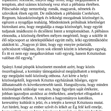
templom, ahol számos közösség vesz részt a plébánia életében.
Piliscsabán négy nemzetiség: romák, magyarok, németek és
szlovákok élnek együtt. De működnek a plébánián Cserkészet,
Regnum, házasközösségek és lelkiségi mozgalmak közösségei is,
egészen a nyugdíjas teaházig. Mindenkinek próbálnak lehetőséget
biztosítani arra, hogy megtalálja a maga közösségét, hogy együtt
tudjanak imádkozni és dicsőíteni Istent a templomukban. A plébános
elmondta, a közösség életében mélyen megérintő, hogy a sokféle itt
élő népcsoport az idetelepülőkkel együtt mély, lelki együttműködést
alakított ki. „Nagyon jó látni, hogy egy ennyire polarizált,
szétcsúszott világban, ilyen sok ellentét között is lehetséges egység.
És itt ez nem egy megalkuvásban való egység, hanem Krisztusban
valóban élő egység.”
Spányi Antal püspök köszönetet mondott azért, hogy közös
összefogással, a kormány támogatásával megújulhatott a templom,
egy megújulni tudó közösség otthona. Azt kérte a helyi
közösségektől, legyenek Krisztus egyházának hűséges, egyre
állhatatosabb és következetesebb tanúi. Hangsúlyozta, hogy minden
közösségnek szüksége van arra, hogy figyeljen saját értékeire,
jobban igazodjon azokhoz az értékekhez, amelyeket elfogadott a
mindennapi életben. A templom a hagyományos katolikus,
keresztény kultúrát is jelzi, és a tetején a kereszt Krisztusra mutat.
Azt hirdeti, hogy az ember szívét és lelkét az Ég felé kell emelje,