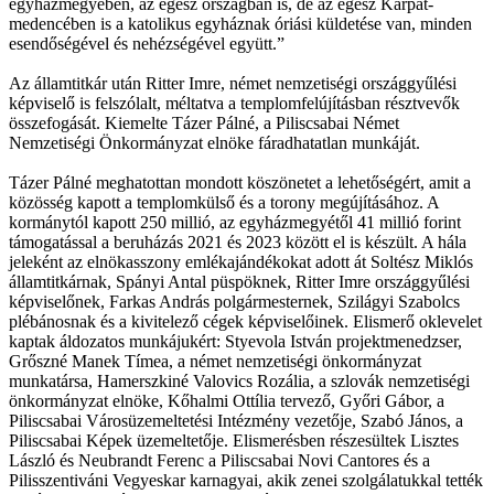
egyházmegyében, az egész országban is, de az egész Kárpát-
medencében is a katolikus egyháznak óriási küldetése van, minden
esendőségével és nehézségével együtt.”
Az államtitkár után Ritter Imre, német nemzetiségi országgyűlési
képviselő is felszólalt, méltatva a templomfelújításban résztvevők
összefogását. Kiemelte Tázer Pálné, a Piliscsabai Német
Nemzetiségi Önkormányzat elnöke fáradhatatlan munkáját.
Tázer Pálné meghatottan mondott köszönetet a lehetőségért, amit a
közösség kapott a templomkülső és a torony megújításához. A
kormánytól kapott 250 millió, az egyházmegyétől 41 millió forint
támogatással a beruházás 2021 és 2023 között el is készült. A hála
jeleként az elnökasszony emlékajándékokat adott át Soltész Miklós
államtitkárnak, Spányi Antal püspöknek, Ritter Imre országgyűlési
képviselőnek, Farkas András polgármesternek, Szilágyi Szabolcs
plébánosnak és a kivitelező cégek képviselőinek. Elismerő oklevelet
kaptak áldozatos munkájukért: Styevola István projektmenedzser,
Grőszné Manek Tímea, a német nemzetiségi önkormányzat
munkatársa, Hamerszkiné Valovics Rozália, a szlovák nemzetiségi
önkormányzat elnöke, Kőhalmi Ottília tervező, Győri Gábor, a
Piliscsabai Városüzemeltetési Intézmény vezetője, Szabó János, a
Piliscsabai Képek üzemeltetője. Elismerésben részesültek Lisztes
László és Neubrandt Ferenc a Piliscsabai Novi Cantores és a
Pilisszentiváni Vegyeskar karnagyai, akik zenei szolgálatukkal tették