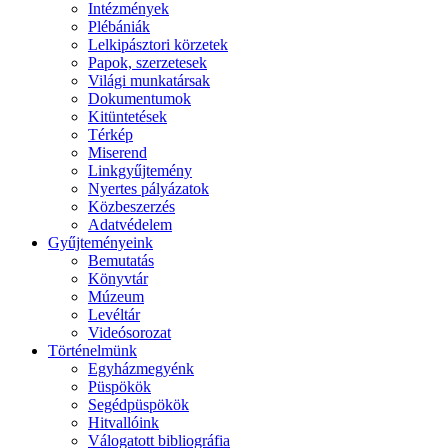
Intézmények
Plébániák
Lelkipásztori körzetek
Papok, szerzetesek
Világi munkatársak
Dokumentumok
Kitüntetések
Térkép
Miserend
Linkgyűjtemény
Nyertes pályázatok
Közbeszerzés
Adatvédelem
Gyűjteményeink
Bemutatás
Könyvtár
Múzeum
Levéltár
Videósorozat
Történelmünk
Egyházmegyénk
Püspökök
Segédpüspökök
Hitvallóink
Válogatott bibliográfia