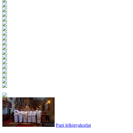
Papi lelkigyakorlat