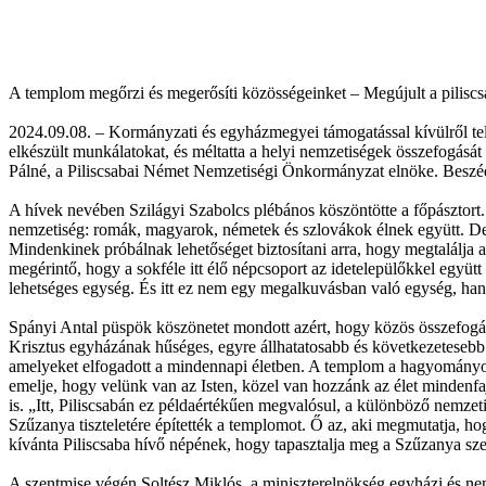
A templom megőrzi és megerősíti közösségeinket – Megújult a pilis
2024.09.08. – Kormányzati és egyházmegyei támogatással kívülről te
elkészült munkálatokat, és méltatta a helyi nemzetiségek összefogásá
Pálné, a Piliscsabai Német Nemzetiségi Önkormányzat elnöke. Beszédet
A hívek nevében Szilágyi Szabolcs plébános köszöntötte a főpásztort
nemzetiség: romák, magyarok, németek és szlovákok élnek együtt. De
Mindenkinek próbálnak lehetőséget biztosítani arra, hogy megtalálja
megérintő, hogy a sokféle itt élő népcsoport az idetelepülőkkel együtt m
lehetséges egység. És itt ez nem egy megalkuvásban való egység, ha
Spányi Antal püspök köszönetet mondott azért, hogy közös összefogás
Krisztus egyházának hűséges, egyre állhatatosabb és következetesebb
amelyeket elfogadott a mindennapi életben. A templom a hagyományos kato
emelje, hogy velünk van az Isten, közel van hozzánk az élet mindenfaj
is. „Itt, Piliscsabán ez példaértékűen megvalósul, a különböző nemzet
Szűzanya tiszteletére építették a templomot. Ő az, aki megmutatja, hog
kívánta Piliscsaba hívő népének, hogy tapasztalja meg a Szűzanya szere
A szentmise végén Soltész Miklós, a miniszterelnökség egyházi és nemz