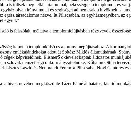
ra is töltsék meg lelki tartalommal, békességgel a templomot, és vallj
 egyház olyan irányt mutat és segítséget ad nemcsak a hívőknek is, am
egész társadalomra nézve. Itt Piliscsabán, az egyházmegyében, az egé
l együtt.”
iselő is felszólalt, méltatva a templomfelújításban résztvevők összefog
zösség kapott a templomkülső és a torony megújításához. A kormánytól 
kasszony emlékajándékokat adott át Soltész Miklós államtitkárnak, Spán
ező cégek képviselőinek. Elismerő oklevelet kaptak áldozatos munkájuk
 a szlovák nemzetiségi önkormányzat elnöke, Kőhalmi Ottília tervező, 
ek Lisztes László és Neubrandt Ferenc a Piliscsabai Novi Cantores és a 
e a hívek nevében megköszönte Tázer Pálné állhatatos, kitartó munkáját