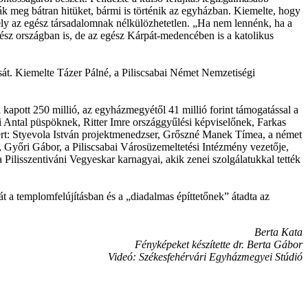
ák meg bátran hitüket, bármi is történik az egyházban. Kiemelte, hogy
ely az egész társadalomnak nélkülözhetetlen. „Ha nem lennénk, ha a
sz országban is, de az egész Kárpát-medencében is a katolikus
ását. Kiemelte Tázer Pálné, a Piliscsabai Német Nemzetiségi
kapott 250 millió, az egyházmegyétől 41 millió forint támogatással a
yi Antal püspöknek, Ritter Imre országgyűlési képviselőnek, Farkas
ért: Styevola István projektmenedzser, Grőszné Manek Tímea, a német
Győri Gábor, a Piliscsabai Városüzemeltetési Intézmény vezetője,
Pilisszentiváni Vegyeskar karnagyai, akik zenei szolgálatukkal tették
 a templomfelújításban és a „diadalmas építtetőnek” átadta az
Berta Kata
Fényképeket készítette dr. Berta Gábor
Videó: Székesfehérvári Egyházmegyei Stúdió