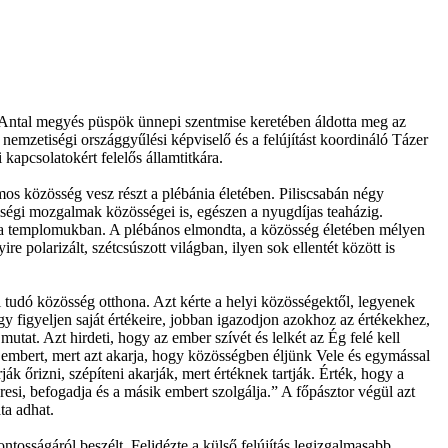
 Antal megyés püspök ünnepi szentmise keretében áldotta meg az
emzetiségi országgyűlési képviselő és a felújítást koordináló Tázer
apcsolatokért felelős államtitkára.
os közösség vesz részt a plébánia életében. Piliscsabán négy
égi mozgalmak közösségei is, egészen a nyugdíjas teaházig.
nt a templomukban. A plébános elmondta, a közösség életében mélyen
e polarizált, szétcsúszott világban, ilyen sok ellentét között is
tudó közösség otthona. Azt kérte a helyi közösségektől, legyenek
 figyeljen saját értékeire, jobban igazodjon azokhoz az értékekhez,
utat. Azt hirdeti, hogy az ember szívét és lelkét az Ég felé kell
az embert, mert azt akarja, hogy közösségben éljünk Vele és egymással
 őrizni, szépíteni akarják, mert értéknek tartják. Érték, hogy a
resi, befogadja és a másik embert szolgálja.” A főpásztor végül azt
ta adhat.
tosságáról beszélt. Felidézte a külső felújítás legizgalmasabb