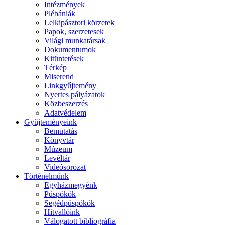
Intézmények
Plébániák
Lelkipásztori körzetek
Papok, szerzetesek
Világi munkatársak
Dokumentumok
Kitüntetések
Térkép
Miserend
Linkgyűjtemény
Nyertes pályázatok
Közbeszerzés
Adatvédelem
Gyűjteményeink
Bemutatás
Könyvtár
Múzeum
Levéltár
Videósorozat
Történelmünk
Egyházmegyénk
Püspökök
Segédpüspökök
Hitvallóink
Válogatott bibliográfia