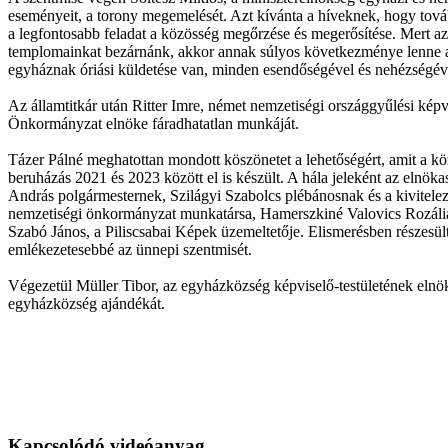
eseményeit, a torony megemelését. Azt kívánta a híveknek, hogy tovább
a legfontosabb feladat a közösség megőrzése és megerősítése. Mert az
templomainkat bezárnánk, akkor annak súlyos következménye lenne az 
egyháznak óriási küldetése van, minden esendőségével és nehézségéve
Az államtitkár után Ritter Imre, német nemzetiségi országgyűlési képv
Önkormányzat elnöke fáradhatatlan munkáját.
Tázer Pálné meghatottan mondott köszönetet a lehetőségért, amit a kö
beruházás 2021 és 2023 között el is készült. A hála jeleként az elnö
András polgármesternek, Szilágyi Szabolcs plébánosnak és a kivitel
nemzetiségi önkormányzat munkatársa, Hamerszkiné Valovics Rozália,
Szabó János, a Piliscsabai Képek üzemeltetője. Elismerésben részesült
emlékezetesebbé az ünnepi szentmisét.
Végezetül Müller Tibor, az egyházközség képviselő-testületének elnök
egyházközség ajándékát.
Kapcsolódó videóanyag