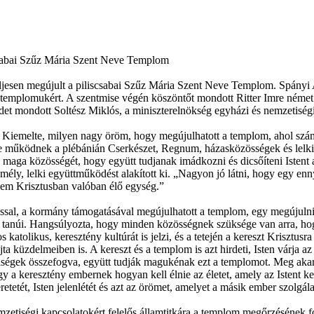
csabai Szűz Mária Szent Neve Templom
ljesen megújult a piliscsabai Szűz Mária Szent Neve Templom. Spányi
t templomukért. A szentmise végén köszöntőt mondott Ritter Imre német n
 mondott Soltész Miklós, a miniszterelnökség egyházi és nemzetiségi k
. Kiemelte, milyen nagy öröm, hogy megújulhatott a templom, ahol szám
 működnek a plébánián Cserkészet, Regnum, házasközösségek és lelkis
 a maga közösségét, hogy együtt tudjanak imádkozni és dicsőíteni Iste
ély, lelki együttműködést alakított ki. „Nagyon jó látni, hogy egy ennyir
nem Krisztusban valóban élő egység.”
sal, a kormány támogatásával megújulhatott a templom, egy megújulni 
 tanúi. Hangsúlyozta, hogy minden közösségnek szüksége van arra, hogy
likus, keresztény kultúrát is jelzi, és a tetején a kereszt Krisztusra m
ta küzdelmeiben is. A kereszt és a templom is azt hirdeti, Isten várja 
iségek összefogva, együtt tudják magukénak ezt a templomot. Meg akarják
y a keresztény embernek hogyan kell élnie az életet, amely az Istent ke
tetét, Isten jelenlétét és azt az örömet, amelyet a másik ember szolgála
etiségi kapcsolatokért felelős államtitkára a templom megőrzésének fon