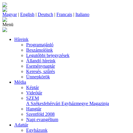
Magyar
|
English
|
Deutsch
|
Francais
|
Italiano
Menü
Híreink
Programajánló
Beszámolóink
Legutóbbi bejegyzések
Állandó híreink
Eseménynaptár
Keresés, szűrés
Ünnepkörök
Média
Képtár
Videótár
SZEM
A Székesfehérvári Egyházmegye Magazinja
Hangtár
Szentföld 2008
Napi evangélium
Adattár
Egyházunk