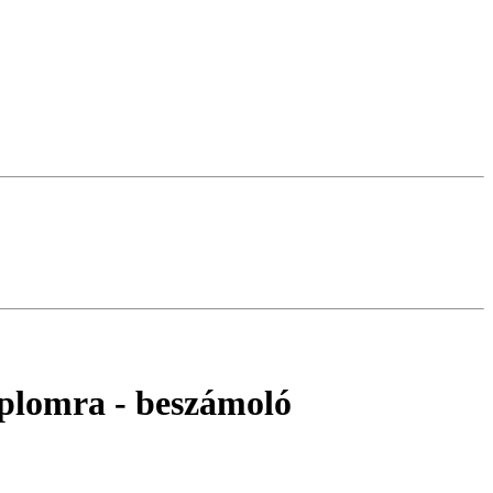
mplomra
- beszámoló