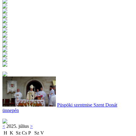
Püspöki szentmise Szent Donát
ünnepén
<
2025. július
>
H
K
Sz
Cs
P
Sz
V