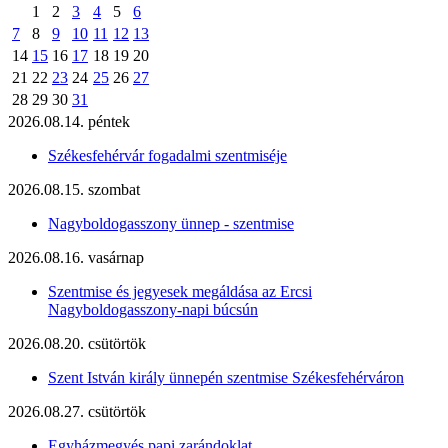
1
2
3
4
5
6
7
8
9
10
11
12
13
14
15
16
17
18
19
20
21
22
23
24
25
26
27
28
29
30
31
2026.08.14. péntek
Székesfehérvár fogadalmi szentmiséje
2026.08.15. szombat
Nagyboldogasszony ünnep - szentmise
2026.08.16. vasárnap
Szentmise és jegyesek megáldása az Ercsi
Nagyboldogasszony-napi búcsún
2026.08.20. csütörtök
Szent István király ünnepén szentmise Székesfehérváron
2026.08.27. csütörtök
Egyházmegyés papi zarándoklat