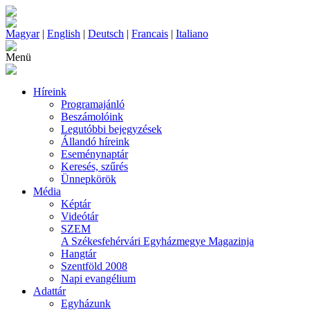
Magyar
|
English
|
Deutsch
|
Francais
|
Italiano
Menü
Híreink
Programajánló
Beszámolóink
Legutóbbi bejegyzések
Állandó híreink
Eseménynaptár
Keresés, szűrés
Ünnepkörök
Média
Képtár
Videótár
SZEM
A Székesfehérvári Egyházmegye Magazinja
Hangtár
Szentföld 2008
Napi evangélium
Adattár
Egyházunk