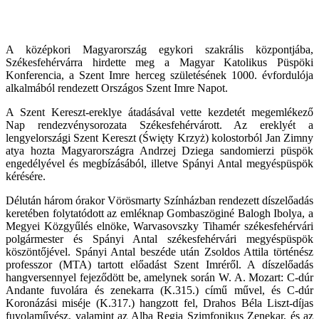
A középkori Magyarország egykori szakrális központjába,
Székesfehérvárra hirdette meg a Magyar Katolikus Püspöki
Konferencia, a Szent Imre herceg születésének 1000. évfordulója
alkalmából rendezett Országos Szent Imre Napot.
A Szent Kereszt-ereklye átadásával vette kezdetét megemlékező
Nap rendezvénysorozata Székesfehérvárott. Az ereklyét a
lengyelországi Szent Kereszt (
Święty Krzyż
) kolostorból Jan Zimny
atya hozta Magyarországra Andrzej Dziega sandomierzi püspök
engedélyével és megbízásából, illetve Spányi Antal megyéspüspök
kérésére.
Délután három órakor Vörösmarty Színházban rendezett díszelőadás
keretében folytatódott az emléknap Gombaszöginé Balogh Ibolya, a
Megyei Közgyűlés elnöke, Warvasovszky Tihamér székesfehérvári
polgármester és Spányi Antal székesfehérvári megyéspüspök
köszöntőjével. Spányi Antal beszéde után Zsoldos Attila történész
professzor (MTA) tartott előadást Szent Imréről. A díszelőadás
hangversennyel fejeződött be, amelynek során W. A. Mozart: C-dúr
Andante fuvolára és zenekarra (K.315.) című művel, és C-dúr
Koronázási miséje (K.317.) hangzott fel, Drahos Béla Liszt-díjas
fuvolaművész, valamint az Alba Regia Szimfonikus Zenekar, és az