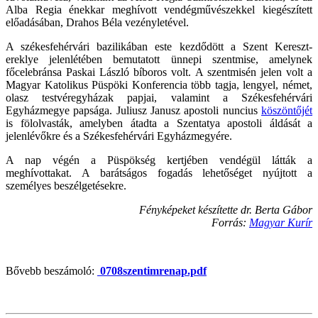
Alba Regia énekkar meghívott vendégművészekkel kiegészített
előadásában, Drahos Béla vezényletével.
A székesfehérvári bazilikában este kezdődött a Szent Kereszt-
ereklye jelenlétében bemutatott ünnepi szentmise, amelynek
főcelebránsa Paskai László bíboros volt. A szentmisén jelen volt a
Magyar Katolikus Püspöki Konferencia több tagja, lengyel, német,
olasz testvéregyházak papjai, valamint a Székesfehérvári
Egyházmegye papsága. Juliusz Janusz apostoli nuncius
köszöntőjét
is fölolvasták, amelyben átadta a Szentatya apostoli áldását a
jelenlévőkre és a Székesfehérvári Egyházmegyére.
A nap végén a Püspökség kertjében vendégül látták a
meghívottakat. A barátságos fogadás lehetőséget nyújtott a
személyes beszélgetésekre.
Fényképeket készítette dr. Berta Gábor
Forrás:
Magyar Kurír
Bővebb beszámoló:
0708szentimrenap.pdf