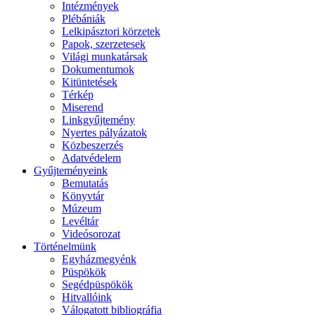
Intézmények
Plébániák
Lelkipásztori körzetek
Papok, szerzetesek
Világi munkatársak
Dokumentumok
Kitüntetések
Térkép
Miserend
Linkgyűjtemény
Nyertes pályázatok
Közbeszerzés
Adatvédelem
Gyűjteményeink
Bemutatás
Könyvtár
Múzeum
Levéltár
Videósorozat
Történelmünk
Egyházmegyénk
Püspökök
Segédpüspökök
Hitvallóink
Válogatott bibliográfia