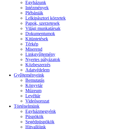
Egyházunk
Intézmények
Plébániák
Lelkipásztori körzetek
Papok, szerzetesek
Világi munkatársak
Dokumentumok
Kitüntetések
Térkép
Miserend
Linkgyűjtemény
Nyertes pályázatok
Közbeszerzés
Adatvédelem
Gyűjteményeink
Bemutatás
Könyvtár
Múzeum
Levéltár
Videósorozat
Történelmünk
Egyházmegyénk
Püspökök
Segédpüspökök
Hitvallóink