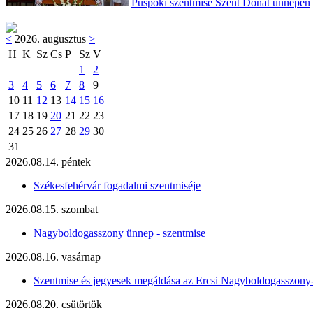
Püspöki szentmise Szent Donát ünnepén
<
2026. augusztus
>
H
K
Sz
Cs
P
Sz
V
1
2
3
4
5
6
7
8
9
10
11
12
13
14
15
16
17
18
19
20
21
22
23
24
25
26
27
28
29
30
31
2026.08.14. péntek
Székesfehérvár fogadalmi szentmiséje
2026.08.15. szombat
Nagyboldogasszony ünnep - szentmise
2026.08.16. vasárnap
Szentmise és jegyesek megáldása az Ercsi Nagyboldogasszony
2026.08.20. csütörtök