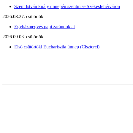
Szent István király ünnepén szentmise Székesfehérváron
2026.08.27. csütörtök
Egyházmegyés papi zarándoklat
2026.09.03. csütörtök
Első csütörtöki Eucharisztia ünnep (Ciszterci)