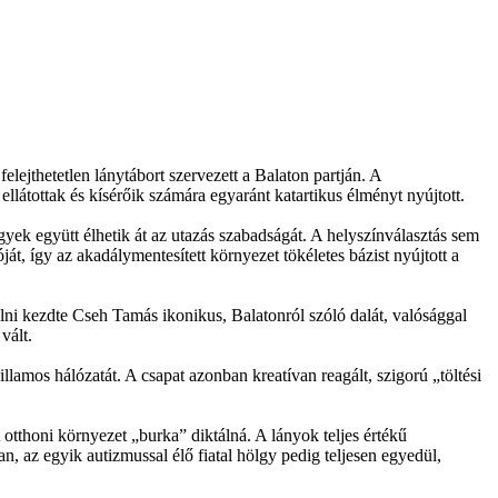
ejthetetlen lánytábort szervezett a Balaton partján. A
átottak és kísérőik számára egyaránt katartikus élményt nyújtott.
gyek együtt élhetik át az utazás szabadságát. A helyszínválasztás sem
át, így az akadálymentesített környezet tökéletes bázist nyújtott a
kelni kezdte Cseh Tamás ikonikus, Balatonról szóló dalát, valósággal
vált.
llamos hálózatát. A csapat azonban kreatívan reagált, szigorú „töltési
otthoni környezet „burka” diktálná. A lányok teljes értékű
, az egyik autizmussal élő fiatal hölgy pedig teljesen egyedül,