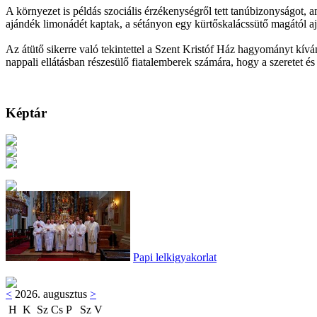
A környezet is példás szociális érzékenységről tett tanúbizonyságot, am
ajándék limonádét kaptak, a sétányon egy kürtőskalácssütő magától aj
Az átütő sikerre való tekintettel a Szent Kristóf Ház hagyományt kíván
nappali ellátásban részesülő fiatalemberek számára, hogy a szeretet és
Képtár
Papi lelkigyakorlat
<
2026. augusztus
>
H
K
Sz
Cs
P
Sz
V