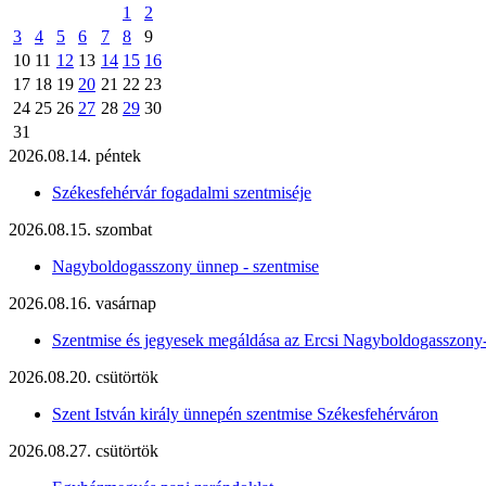
1
2
3
4
5
6
7
8
9
10
11
12
13
14
15
16
17
18
19
20
21
22
23
24
25
26
27
28
29
30
31
2026.08.14. péntek
Székesfehérvár fogadalmi szentmiséje
2026.08.15. szombat
Nagyboldogasszony ünnep - szentmise
2026.08.16. vasárnap
Szentmise és jegyesek megáldása az Ercsi Nagyboldogasszony
2026.08.20. csütörtök
Szent István király ünnepén szentmise Székesfehérváron
2026.08.27. csütörtök