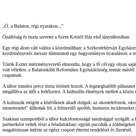
„Ó, a Balaton, régi nyarakon...”
Önállóság és tiszta szeretet a Szent Kristóf Ház első lánytáborában
Egy régi álom vált valóra a közelmúltban: a Székesfehérvári Egyházme
kezdeményezés messze túlmutatott egy hagyományos nyaraláson: a mély 
Török Eszter intézményvezető elmondta, hogy a fő cél egy olyan saját 
volt véletlen: a Balatonkiliti Református Egyházközség immár másfél év
csapatnak.
A tábor minden perce tiszta örömöt hozott. A legmeghatóbb pillanatot e
megállítva az időt a fedélzeten. A kulturális élmények mellett a közös 
A kulisszák mögött a kísérőknek akadt dolguk: az okostelefonok, okosór
menetrendet” állítottak fel, a felmerülő apróbb, humoros incidenseke
Szakmai szempontból a tábor kulcsfontosságú tanulsággal szolgált: a f
partnerként vettek részt a feladatokban: együtt pucolták a zöldségeke
magabiztosan intézte az egész csoport éttermi rendelését és fizetését.