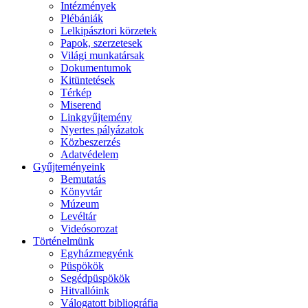
Intézmények
Plébániák
Lelkipásztori körzetek
Papok, szerzetesek
Világi munkatársak
Dokumentumok
Kitüntetések
Térkép
Miserend
Linkgyűjtemény
Nyertes pályázatok
Közbeszerzés
Adatvédelem
Gyűjteményeink
Bemutatás
Könyvtár
Múzeum
Levéltár
Videósorozat
Történelmünk
Egyházmegyénk
Püspökök
Segédpüspökök
Hitvallóink
Válogatott bibliográfia