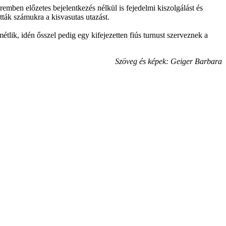
eremben előzetes bejelentkezés nélkül is fejedelmi kiszolgálást és
ták számukra a kisvasutas utazást.
tlik, idén ősszel pedig egy kifejezetten fiús turnust szerveznek a
Szöveg és képek: Geiger Barbara