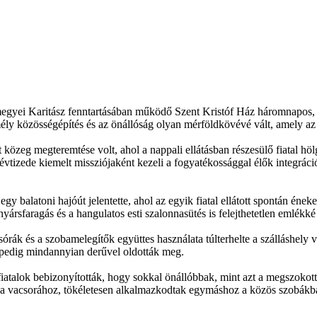
gyei Karitász fenntartásában működő Szent Kristóf Ház háromnapos, fel
közösségépítés és az önállóság olyan mérföldkövévé vált, amely az ell
közeg megteremtése volt, ahol a nappali ellátásban részesülő fiatal höl
tizede kiemelt missziójaként kezeli a fogyatékossággal élők integrációj
gy balatoni hajóút jelentette, ahol az egyik fiatal ellátott spontán éne
nyársfaragás és a hangulatos esti szalonnasütés is felejthetetlen emlékké 
ák és a szobamelegítők együttes használata túlterhelte a szálláshely vi
t pedig mindannyian derűvel oldották meg.
iatalok bebizonyították, hogy sokkal önállóbbak, mint azt a megszokott 
t a vacsorához, tökéletesen alkalmazkodtak egymáshoz a közös szobákban