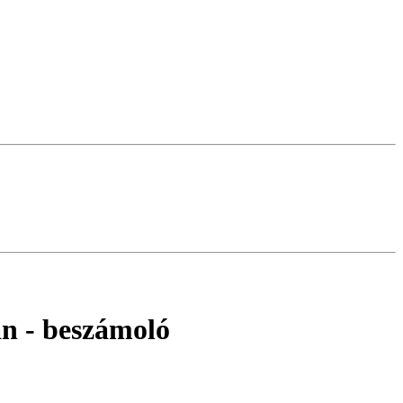
an
- beszámoló