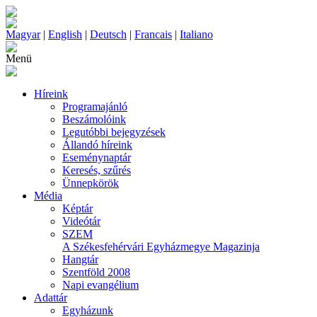
Magyar
|
English
|
Deutsch
|
Francais
|
Italiano
Menü
Híreink
Programajánló
Beszámolóink
Legutóbbi bejegyzések
Állandó híreink
Eseménynaptár
Keresés, szűrés
Ünnepkörök
Média
Képtár
Videótár
SZEM
A Székesfehérvári Egyházmegye Magazinja
Hangtár
Szentföld 2008
Napi evangélium
Adattár
Egyházunk