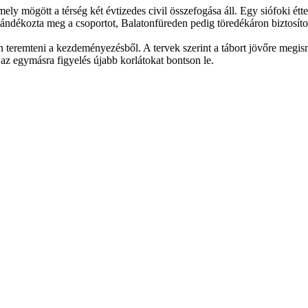
ely mögött a térség két évtizedes civil összefogása áll. Egy siófoki étt
ándékozta meg a csoportot, Balatonfüreden pedig töredékáron biztosítot
 teremteni a kezdeményezésből. A tervek szerint a tábort jövőre megismé
 az egymásra figyelés újabb korlátokat bontson le.