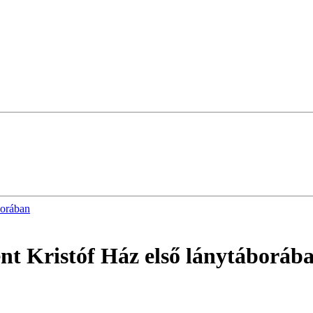
borában
zent Kristóf Ház első lánytáboráb