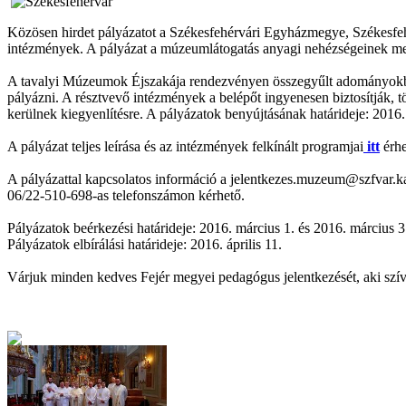
Közösen hirdet pályázatot a Székesfehérvári Egyházmegye, Székesf
intézmények. A pályázat a múzeumlátogatás anyagi nehézségeinek meg
A tavalyi Múzeumok Éjszakája rendezvényen összegyűlt adományokból
pályázni. A résztvevő intézmények a belépőt ingyenesen biztosítják, 
kerülnek kiegyenlítésre. A pályázatok benyújtásának határideje: 2016.
A pályázat teljes leírása és az intézmények felkínált programjai
itt
érhe
A pályázattal kapcsolatos információ a jelentkezes.muzeum@szfvar.k
06/22-510-698-as telefonszámon kérhető.
Pályázatok beérkezési határideje: 2016. március 1. és 2016. március 3
Pályázatok elbírálási határideje: 2016. április 11.
Várjuk minden kedves Fejér megyei pedagógus jelentkezését, aki szíve