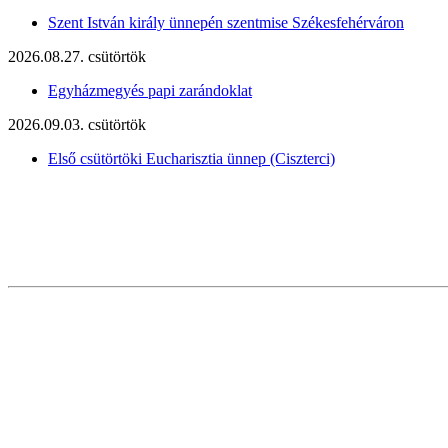
Szent István király ünnepén szentmise Székesfehérváron
2026.08.27. csütörtök
Egyházmegyés papi zarándoklat
2026.09.03. csütörtök
Első csütörtöki Eucharisztia ünnep (Ciszterci)