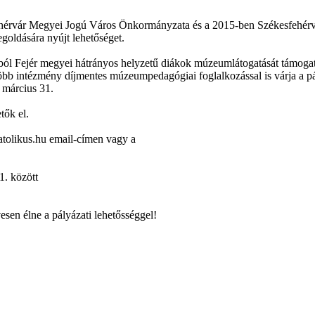
ehérvár Megyei Jogú Város Önkormányzata és a 2015-ben Székesfehér
oldására nyújt lehetőséget.
 Fejér megyei hátrányos helyzetű diákok múzeumlátogatását támogatjá
több intézmény díjmentes múzeumpedagógiai foglalkozással is várja a pá
 március 31.
tők el.
atolikus.hu email-címen vagy a
1. között
sen élne a pályázati lehetősséggel!