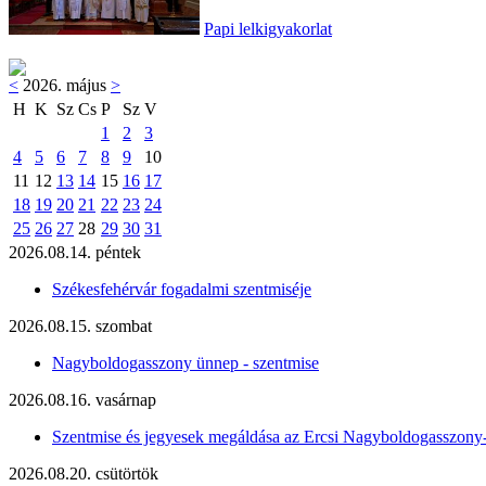
Papi lelkigyakorlat
<
2026. május
>
H
K
Sz
Cs
P
Sz
V
1
2
3
4
5
6
7
8
9
10
11
12
13
14
15
16
17
18
19
20
21
22
23
24
25
26
27
28
29
30
31
2026.08.14. péntek
Székesfehérvár fogadalmi szentmiséje
2026.08.15. szombat
Nagyboldogasszony ünnep - szentmise
2026.08.16. vasárnap
Szentmise és jegyesek megáldása az Ercsi Nagyboldogasszony
2026.08.20. csütörtök