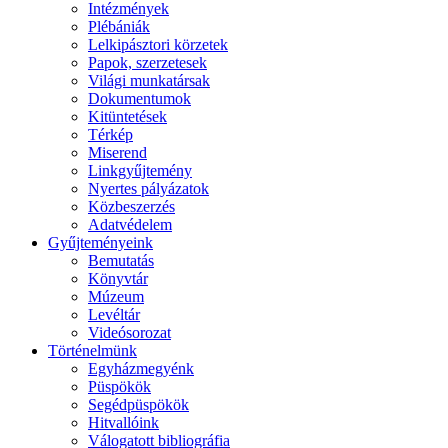
Intézmények
Plébániák
Lelkipásztori körzetek
Papok, szerzetesek
Világi munkatársak
Dokumentumok
Kitüntetések
Térkép
Miserend
Linkgyűjtemény
Nyertes pályázatok
Közbeszerzés
Adatvédelem
Gyűjteményeink
Bemutatás
Könyvtár
Múzeum
Levéltár
Videósorozat
Történelmünk
Egyházmegyénk
Püspökök
Segédpüspökök
Hitvallóink
Válogatott bibliográfia