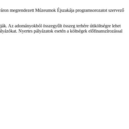
váron megrendezett Múzeumok Éjszakája programsorozatot szervező
k. Az adományokból összegyűlt összeg terhére útiköltségre lehet
lyázókat. Nyertes pályázatok esetén a költségek előfinanszírozással