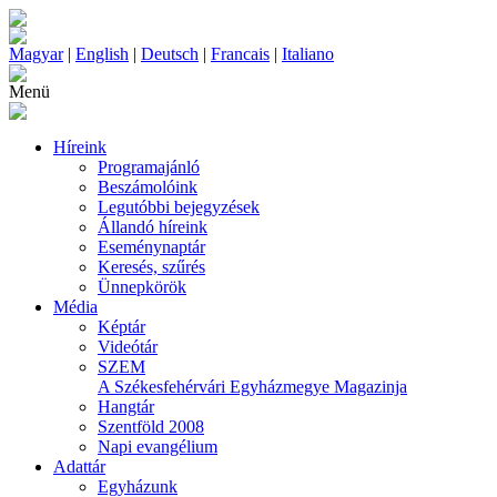
Magyar
|
English
|
Deutsch
|
Francais
|
Italiano
Menü
Híreink
Programajánló
Beszámolóink
Legutóbbi bejegyzések
Állandó híreink
Eseménynaptár
Keresés, szűrés
Ünnepkörök
Média
Képtár
Videótár
SZEM
A Székesfehérvári Egyházmegye Magazinja
Hangtár
Szentföld 2008
Napi evangélium
Adattár
Egyházunk