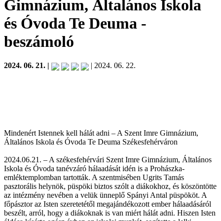
Gimnázium, Általános Iskola
és Óvoda Te Deuma
-
beszámoló
2024. 06. 21. |
| 2024. 06. 22.
Mindenért Istennek kell hálát adni – A Szent Imre Gimnázium,
Általános Iskola és Óvoda Te Deuma Székesfehérváron
2024.06.21. – A székesfehérvári Szent Imre Gimnázium, Általános
Iskola és Óvoda tanévzáró hálaadását idén is a Prohászka-
emléktemplomban tartották. A szentmisében Ugrits Tamás
pasztorális helynök, püspöki biztos szólt a diákokhoz, és köszöntötte
az intézmény nevében a velük ünneplő Spányi Antal püspököt. A
főpásztor az Isten szeretetétől megajándékozott ember hálaadásáról
beszélt, arról, hogy a diákoknak is van miért hálát adni. Hiszen Isten