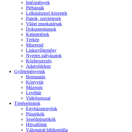
Intézmények
Plébániák
Lelkipásztori körzetek
Papok, szerzetesek
Világi munkatársak
Dokumentumok
Kitüntetések
Térkép
Miserend
Linkgyűjtemény
Nyertes pályázatok
Közbeszerzés
Adatvédelem
Gyűjteményeink
Bemutatás
Könyvtár
Múzeum
Levéltár
Videósorozat
Történelmünk
Egyházmegyénk
Püspökök
Segédpüspökök
Hitvallóink
Válogatott bibliográfia