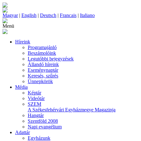
Magyar
|
English
|
Deutsch
|
Francais
|
Italiano
Menü
Híreink
Programajánló
Beszámolóink
Legutóbbi bejegyzések
Állandó híreink
Eseménynaptár
Keresés, szűrés
Ünnepkörök
Média
Képtár
Videótár
SZEM
A Székesfehérvári Egyházmegye Magazinja
Hangtár
Szentföld 2008
Napi evangélium
Adattár
Egyházunk