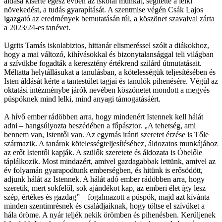
áldása kísérte egész évben az iskolai munkát, segítette a lelki
növekedést, a tudás gyarapítását. A szentmise végén Csák Lajos
igazgató az eredmények bemutatásán túl, a köszönet szavaival zárta
a 2023/24-es tanévet.
Ugrits Tamás iskolabiztos, hittanár elismeréssel szólt a diákokhoz,
hogy a mai változó, kihívásokkal és bizonytalansággal teli világban
a szívükbe fogadták a keresztény értékrend szilárd útmutatásait.
Méltatta helytállásukat a tanulásban, a kötelességük teljesítésében és
Isten áldását kérte a tantestület tagjai és tanulók pihenésére. Végül az
oktatási intézménybe járók nevében köszönetet mondott a megyés
püspöknek mind lelki, mind anyagi támogatásáért.
A hívő ember rádöbben arra, hogy mindenért Istennek kell hálát
adni – hangsúlyozta beszédében a főpásztor. „A tehetség, ami
bennem van, Istentől van. Az egymás iránti szeretet érzése is Tőle
származik. A tanárok kötelességteljesítéséhez, áldozatos munkájához
az erőt Istentől kapják. A szülők szeretete és áldozata is Óbelőle
táplálkozik. Most mindazért, amivel gazdagabbak lettünk, amivel az
év folyamán gyarapodtunk emberségben, és hitünk is erősödött,
adjunk hálát az Istennek. A hálát adó ember rádöbben arra, hogy
szeretik, mert sokfelől, sok ajándékot kap, az emberi élet így lesz
szép, értékes és gazdag” – fogalmazott a püspök, majd azt kívánta
minden szentimrésnek és családjaiknak, hogy töltse el szívüket a
hála öröme. A nyár teljék nekik örömben és pihenésben. Kerüljenek