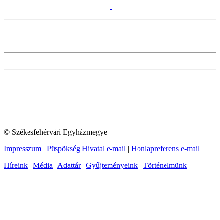
© Székesfehérvári Egyházmegye
Impresszum
|
Püspökség Hivatal e-mail
|
Honlapreferens e-mail
Híreink
|
Média
|
Adattár
|
Gyűjteményeink
|
Történelmünk