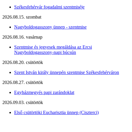
Székesfehérvár fogadalmi szentmiséje
2026.08.15. szombat
Nagyboldogasszony ünnep - szentmise
2026.08.16. vasárnap
Szentmise és jegyesek megáldása az Ercsi
Nagyboldogasszony-napi búcsún
2026.08.20. csütörtök
Szent István király ünnepén szentmise Székesfehérváron
2026.08.27. csütörtök
Egyházmegyés papi zarándoklat
2026.09.03. csütörtök
Első csütörtöki Eucharisztia ünnep (Ciszterci)