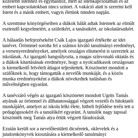
közelebb Istenhez és egymáshoz, mert az istenkapcsolatban és az
emberi kapcsolatokban nincs szünet. A vakáció alatt is szeretni kell
Istent és a másik embert, vagyis életünk minden napján.
A szentmise könyörgéseiben a diákok hálát adtak Istennek az elmúlt
esztendő kegyelmeiért, a szüleikért, a tanáraikért, az iskolatársaikért.
A hálaadás befejezéseként Csák Lajos igazgató értékelte az idei
tanévet. Örömmel sorolta fel a számos kiváló tanulmányi eredményt,
a versenyeredményeket, amelyek országos elismerést is szereztek az
iskolának. Az igazgató hangsúlyozta, a magas színvonalú oktatás és
a diákok kitartásának eredménye, hogy a nyolcadikasok országosan
is kiemelkedő felvételi átlagot teljesítettek. Köszönetet mondott a
szülőknek is, hogy támogatták a nevelők munkáját, és a közös
munka eredményeként a diákok növekedtek tudásban és
műveltségben egyaránt.
A tanévzáró végén az igazgató köszönetet mondott Ugrits Tamás
atyának az örömmel és állhatatossággal végzett vezetői és hitoktatói
munkájáért, amelyet az iskola lelki élete, hitbeli fejlődése terén tett a
pedagógusokért és a tanulókért egyaránt. A tanulók nagy tapssal
köszönték meg Tamás atya értük végzett fáradozását.
Ezután került sor a nevelőtestületi dicséretek, oklevelek és a
jutalomkönyvek kiosztására a kiemelkedő tanulmányi