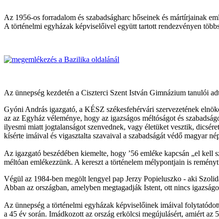
Az 1956-os forradalom és szabadságharc hőseinek és mártírjainak em
A történelmi egyházak képviselőivel együtt tartott rendezvényen több
Az ünnepség kezdetén a Ciszterci Szent István Gimnázium tanulói adta
Gyóni András igazgató, a KÉSZ székesfehérvári szervezetének elnök
az az Egyház véleménye, hogy az igazságos méltóságot és szabadságot 
ilyesmi miatt jogtalanságot szenvednek, vagy életüket vesztik, dicsér
kísérte imáival és vigasztalta szavaival a szabadságát védő magyar
Az igazgató beszédében kiemelte, hogy ’56 emléke kapcsán „el kell 
méltóan emlékezzünk. A kereszt a történelem mélypontjain is reményt
Végül az 1984-ben megölt lengyel pap Jerzy Popieluszko - aki Szolidar
Abban az országban, amelyben megtagadják Istent, ott nincs igazságos
Az ünnepség a történelmi egyházak képviselőinek imáival folytatódott.
a 45 év során. Imádkozott az ország erkölcsi megújulásért, amiért az 5