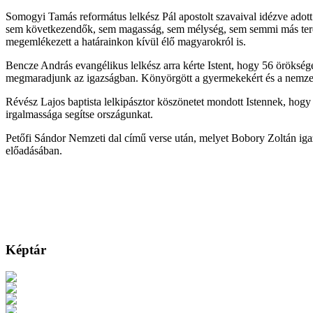
Somogyi Tamás református lelkész Pál apostolt szavaival idézve ado
sem következendők, sem magasság, sem mélység, sem semmi más tere
megemlékezett a határainkon kívül élő magyarokról is.
Bencze András evangélikus lelkész arra kérte Istent, hogy 56 örökségé
megmaradjunk az igazságban. Könyörgött a gyermekekért és a nemzet
Révész Lajos baptista lelkipásztor köszönetet mondott Istennek, hog
irgalmassága segítse országunkat.
Petőfi Sándor Nemzeti dal című verse után, melyet Bobory Zoltán iga
előadásában.
Képtár