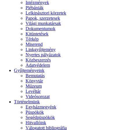
Intézmények
Plébániák
Lelkipásztori körzetek
Papok, szerzetesek
Világi munkatársak
Dokumentumok
Kitüntetések
Térkép
Miserend
Linkgyűjtemény
Nyertes pályázatok
Közbeszerzés
Adatvédelem
Gyűjteményeink
Bemutatás
Könyvtár
Múzeum
Levéltár
Videósorozat
Történelmünk
Egyházmegyénk
Püspökök
Segédpüspökök
Hitvallóink
Válogatott bibliográfia