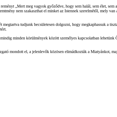
tt reményt „Mert meg vagyok győződve, hogy sem halál, sem élet, sem 
mtmény nem szakaszthat el minket az Istennek szerelmétől, mely van
t megtartva tudjunk becsületesen dolgozni, hogy megkaphassuk a tisztasá
ért.
y mindig minden körülmények között személyes kapcsolatban lehetünk Őv
zgató mondott el, a jelenlevők közösen elimádkozták a Miatyánkot, majd