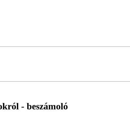
okról
- beszámoló