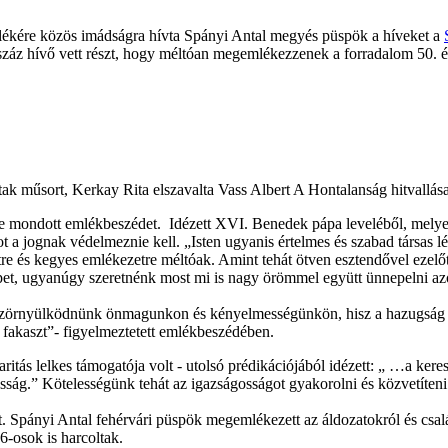
lékére közös imádságra hívta Spányi Antal megyés püspök a híveket a
száz hívő vett részt, hogy méltóan megemlékezzenek a forradalom 50. é
k műsort, Kerkay Rita elszavalta Vass Albert A Hontalanság hitvallása
e mondott emlékbeszédet. Idézett XVI. Benedek pápa leveléből, mely
a jognak védelmeznie kell. „Isten ugyanis értelmes és szabad társas l
etre és kegyes emlékezetre méltóak. Amint tehát ötven esztendővel ezelő
 népet, ugyanúgy szeretnénk most mi is nagy örömmel együtt ünnepelni
szörnyülködnünk önmagunkon és kényelmességünkön, hisz a hazugság túl
 fakaszt”- figyelmeztetett emlékbeszédében.
itás lelkes támogatója volt - utolsó prédikációjából idézett: „ …a keres
ság.” Kötelességünk tehát az igazságosságot gyakorolni és közvetíteni
 Spányi Antal fehérvári püspök megemlékezett az áldozatokról és család
6-osok is harcoltak.