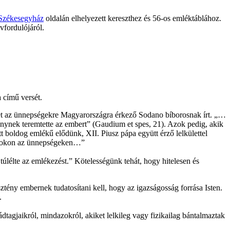
Székesegyház
oldalán elhelyezett kereszthez és 56-os emléktáblához.
vfordulójáról.
 című versét.
et az ünnepségekre Magyarországra érkező Sodano bíborosnak írt. „…
énynek teremtette az embert” (Gaudium et spes, 21). Azok pedig, akik
tt boldog emlékű elődünk, XII. Piusz pápa együtt érző lelkülettel
 azokon az ünnepségeken…”
élte az emlékezést.” Kötelességünk tehát, hogy hitelesen és
ztény embernek tudatosítani kell, hogy az igazságosság forrása Isten.
.
tagjaikról, mindazokról, akiket lelkileg vagy fizikailag bántalmaztak