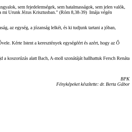
angyalok, sem fejedelemségek, sem hatalmasságok, sem jelen valók,
 a mi Urunk Jézus Krisztusban." (Róm 8,38-39) Imája végén
g, az egység, a józanság lelkét, és ki tudjunk tartani a jóban,
ele. Kérte Istent a keresztények egységéért és azért, hogy az Ő
 a koszorúzás alatt Bach, A-moll szonátáját hallhattuk Fersch Renáta
BPK
Fényképeket készítette: dr. Berta Gábor