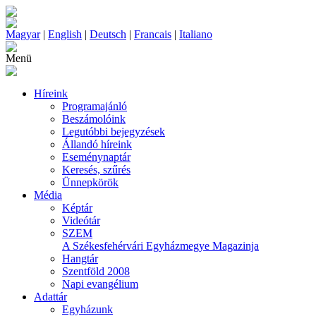
Magyar
|
English
|
Deutsch
|
Francais
|
Italiano
Menü
Híreink
Programajánló
Beszámolóink
Legutóbbi bejegyzések
Állandó híreink
Eseménynaptár
Keresés, szűrés
Ünnepkörök
Média
Képtár
Videótár
SZEM
A Székesfehérvári Egyházmegye Magazinja
Hangtár
Szentföld 2008
Napi evangélium
Adattár
Egyházunk