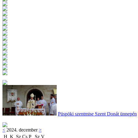
Püspöki szentmise Szent Donát ünnepén
<
2024. december
>
H
K
Sz
Cs
P
Sz
V