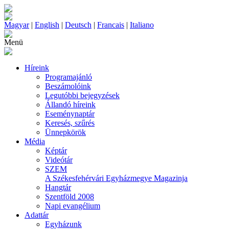
Magyar
|
English
|
Deutsch
|
Francais
|
Italiano
Menü
Híreink
Programajánló
Beszámolóink
Legutóbbi bejegyzések
Állandó híreink
Eseménynaptár
Keresés, szűrés
Ünnepkörök
Média
Képtár
Videótár
SZEM
A Székesfehérvári Egyházmegye Magazinja
Hangtár
Szentföld 2008
Napi evangélium
Adattár
Egyházunk