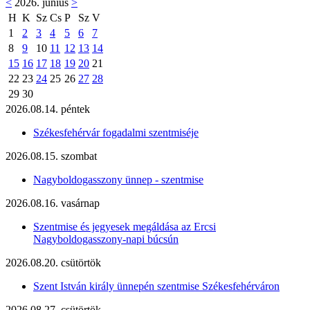
<
2026. június
>
H
K
Sz
Cs
P
Sz
V
1
2
3
4
5
6
7
8
9
10
11
12
13
14
15
16
17
18
19
20
21
22
23
24
25
26
27
28
29
30
2026.08.14. péntek
Székesfehérvár fogadalmi szentmiséje
2026.08.15. szombat
Nagyboldogasszony ünnep - szentmise
2026.08.16. vasárnap
Szentmise és jegyesek megáldása az Ercsi
Nagyboldogasszony-napi búcsún
2026.08.20. csütörtök
Szent István király ünnepén szentmise Székesfehérváron
2026.08.27. csütörtök