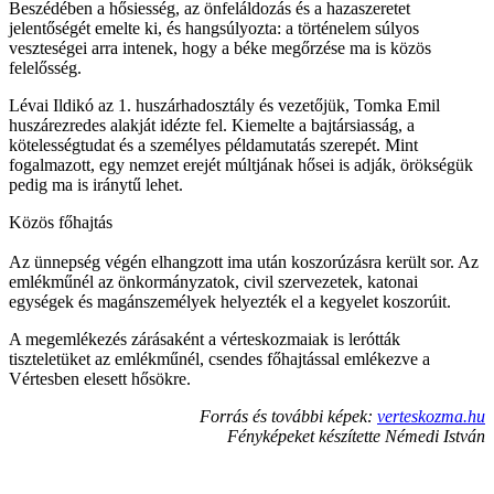
Beszédében a hősiesség, az önfeláldozás és a hazaszeretet
jelentőségét emelte ki, és hangsúlyozta: a történelem súlyos
veszteségei arra intenek, hogy a béke megőrzése ma is közös
felelősség.
Lévai Ildikó az 1. huszárhadosztály és vezetőjük, Tomka Emil
huszárezredes alakját idézte fel. Kiemelte a bajtársiasság, a
kötelességtudat és a személyes példamutatás szerepét. Mint
fogalmazott, egy nemzet erejét múltjának hősei is adják, örökségük
pedig ma is iránytű lehet.
Közös főhajtás
Az ünnepség végén elhangzott ima után koszorúzásra került sor. Az
emlékműnél az önkormányzatok, civil szervezetek, katonai
egységek és magánszemélyek helyezték el a kegyelet koszorúit.
A megemlékezés zárásaként a vérteskozmaiak is lerótták
tiszteletüket az emlékműnél, csendes főhajtással emlékezve a
Vértesben elesett hősökre.
Forrás és további képek:
verteskozma.hu
Fényképeket készítette Némedi István