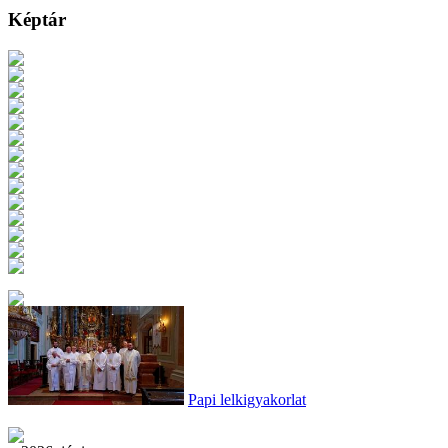
Képtár
Papi lelkigyakorlat