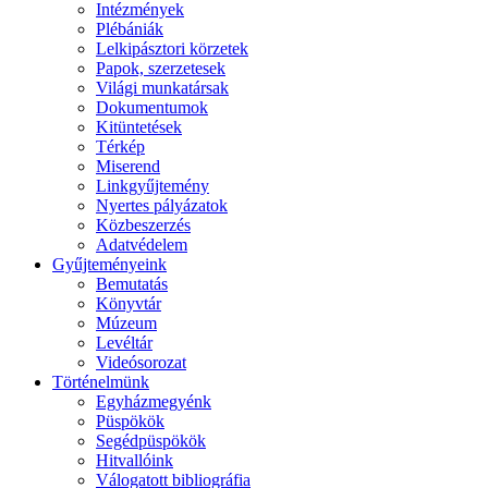
Intézmények
Plébániák
Lelkipásztori körzetek
Papok, szerzetesek
Világi munkatársak
Dokumentumok
Kitüntetések
Térkép
Miserend
Linkgyűjtemény
Nyertes pályázatok
Közbeszerzés
Adatvédelem
Gyűjteményeink
Bemutatás
Könyvtár
Múzeum
Levéltár
Videósorozat
Történelmünk
Egyházmegyénk
Püspökök
Segédpüspökök
Hitvallóink
Válogatott bibliográfia