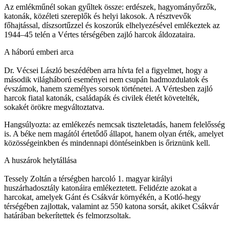
Az emlékműnél sokan gyűltek össze: erdészek, hagyományőrzők,
katonák, közéleti szereplők és helyi lakosok. A résztvevők
főhajtással, díszsortűzzel és koszorúk elhelyezésével emlékeztek az
1944–45 telén a Vértes térségében zajló harcok áldozataira.
A háború emberi arca
Dr. Vécsei László beszédében arra hívta fel a figyelmet, hogy a
második világháború eseményei nem csupán hadmozdulatok és
évszámok, hanem személyes sorsok történetei. A Vértesben zajló
harcok fiatal katonák, családapák és civilek életét követelték,
sokakét örökre megváltoztatva.
Hangsúlyozta: az emlékezés nemcsak tiszteletadás, hanem felelősség
is. A béke nem magától értetődő állapot, hanem olyan érték, amelyet
közösségeinkben és mindennapi döntéseinkben is őriznünk kell.
A huszárok helytállása
Tessely Zoltán a térségben harcoló 1. magyar királyi
huszárhadosztály katonáira emlékeztetett. Felidézte azokat a
harcokat, amelyek Gánt és Csákvár környékén, a Kotló-hegy
térségében zajlottak, valamint az 550 katona sorsát, akiket Csákvár
határában bekerítettek és felmorzsoltak.