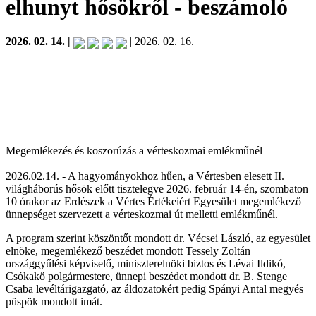
elhunyt hősökről
- beszámoló
2026. 02. 14. |
| 2026. 02. 16.
Megemlékezés és koszorúzás a vérteskozmai emlékműnél
2026.02.14. - A hagyományokhoz hűen, a Vértesben elesett II.
világháborús hősök előtt tisztelegve 2026. február 14-én, szombaton
10 órakor az Erdészek a Vértes Értékeiért Egyesület megemlékező
ünnepséget szervezett a vérteskozmai út melletti emlékműnél.
A program szerint köszöntőt mondott dr. Vécsei László, az egyesület
elnöke, megemlékező beszédet mondott Tessely Zoltán
országgyűlési képviselő, miniszterelnöki biztos és Lévai Ildikó,
Csókakő polgármestere, ünnepi beszédet mondott dr. B. Stenge
Csaba levéltárigazgató, az áldozatokért pedig Spányi Antal megyés
püspök mondott imát.